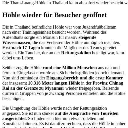
Die Tham-Luang-Höhle in Thailand kann ab sofort wieder besucht w
Höhle wieder für Besucher geöffnet
Die in Thailand befindliche Höhle war vom Jugendfußballteam
nach einer Trainingseinheit besucht worden. Während des
Aufenthalts sorgte ein Monsun für massiv
steigende
Wassermassen
, die das Verlassen der Höhle unmöglich machten.
Erst nach 17 Tagen
konnten die Mitglieder des Teams gerettet
werden. Ein Taucher, der an der
Rettungsaktion
beteiligt war, kam
dabei ums Leben.
Seither zog die Höhle
rund eine Million Menschen
aus nah und
fern an. Eingelassen wurde aus Sicherheitsgründen jedoch niemand.
Nun sind zumindest der
Eingangsbereich und die erste Kammer
der insgesamt
10.316 Meter langen Höhle
in der
Provinz Chinag
Rai an der Grenze zu Myanmar
wieder freigegeben. Reisende
dürfen in Gruppen von je zwanzig Personen eintreten und die Höhle
besichtigen.
Die Umgebung der Höhle wurde nach der Rettungsaktion
angepasst. Sie ist nun stärker
auf die Ansprüche von Touristen
ausgerichtet
. So finden sich hier nun etwa Toiletten und
Kunstinstallationen. Es ist damit zu rechnen, dass die Höhle in naher