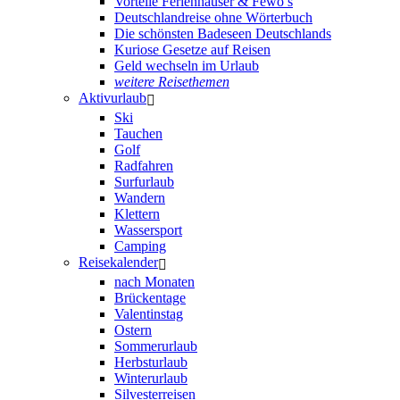
Vorteile Ferienhäuser & Fewo’s
Deutschlandreise ohne Wörterbuch
Die schönsten Badeseen Deutschlands
Kuriose Gesetze auf Reisen
Geld wechseln im Urlaub
weitere Reisethemen
Aktivurlaub
Ski
Tauchen
Golf
Radfahren
Surfurlaub
Wandern
Klettern
Wassersport
Camping
Reisekalender
nach Monaten
Brückentage
Valentinstag
Ostern
Sommerurlaub
Herbsturlaub
Winterurlaub
Silvesterreisen