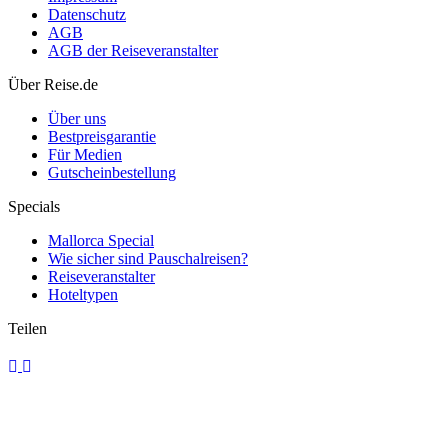
Datenschutz
AGB
AGB der Reiseveranstalter
Direkt von Fethiye nach Rhodos: Schnellfähre startet im Sommer
Über Reise.de
Über uns
Bestpreisgarantie
Für Medien
Gutscheinbestellung
Specials
Mallorca Special
Wie sicher sind Pauschalreisen?
Reiseveranstalter
Hoteltypen
Teilen