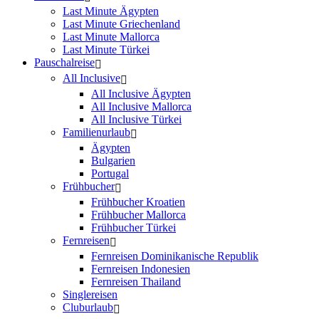
Last Minute Ägypten
Last Minute Griechenland
Last Minute Mallorca
Last Minute Türkei
Pauschalreise
All Inclusive
All Inclusive Ägypten
All Inclusive Mallorca
All Inclusive Türkei
Familienurlaub
Ägypten
Bulgarien
Portugal
Frühbucher
Frühbucher Kroatien
Frühbucher Mallorca
Frühbucher Türkei
Fernreisen
Fernreisen Dominikanische Republik
Fernreisen Indonesien
Fernreisen Thailand
Singlereisen
Cluburlaub