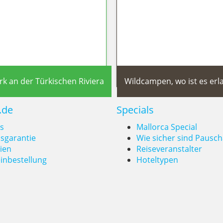
viera 2026: Die schönsten Sehenswü
k an der Türkischen Riviera
Wildcampen, wo ist es erl
.de
Specials
s
Mallorca Special
isgarantie
Wie sicher sind Pausch
ien
Reiseveranstalter
inbestellung
Hoteltypen
Türkeis großer
Wildca
en Riviera