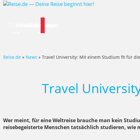
Lastminute
Pauschalreise
Städtereisen
Hotels
Flug
Mietwagen
Specials
News
Deals
Reise.de
»
News
» Travel University: Mit einem Studium fit für di
Travel Universit
Wer meint, für eine Weltreise brauche man kein Studi
reisebegeisterte Menschen tatsächlich studieren, wie 