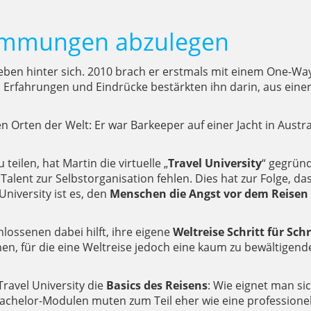
hemmungen abzulegen
eben hinter sich. 2010 brach er erstmals mit einem One-Wa
n Erfahrungen und Eindrücke bestärkten ihn darin, aus eine
Orten der Welt: Er war Barkeeper auf einer Jacht in Austral
ilen, hat Martin die virtuelle „
Travel University
“ gegrün
 Talent zur Selbstorganisation fehlen. Dies hat zur Folge, d
University ist es, den
Menschen die Angst vor dem Reise
hlossenen dabei hilft, ihre eigene
Weltreise Schritt für Sch
n, für die eine Weltreise jedoch eine kaum zu bewältigende
ravel University die
Basics des Reisens
: Wie eignet man s
chelor-Modulen muten zum Teil eher wie eine professionell