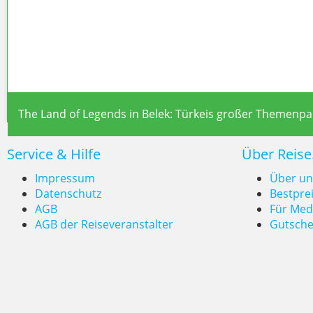
Antalya & Türkische Ri
The Land of Legends in Belek: Türkeis großer Themenpar
Service & Hilfe
Über Reise
Impressum
Über un
Datenschutz
Bestpre
AGB
Für Med
AGB der Reiseveranstalter
Gutsche
The Land of Legends in Belek: 
Themenpark an der Türkisch