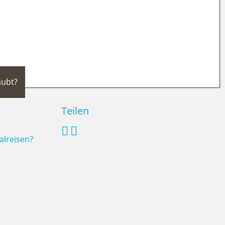
rdigkeiten und Ausflüge
aubt?
Teilen
alreisen?
mpen, wo ist es erlaubt?