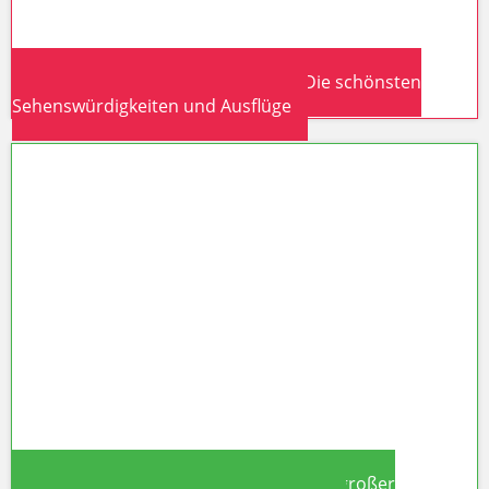
Antalya & Türkische Riviera 2026: Die schönsten
Sehenswürdigkeiten und Ausflüge
Antalya & Türkische Riviera 2026:
Die schönsten Sehenswürdigkeiten
und Ausflüge
The Land of Legends in Belek: Türkeis großer