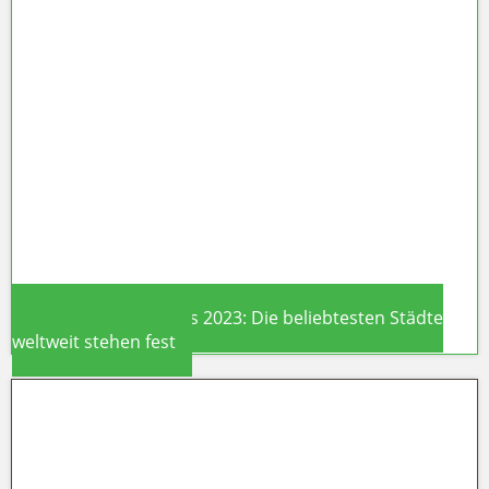
Städtetrips 2024: Diese Metropolen
sind noch nicht überlaufen
World Travel Awards 2023: Die beliebtesten Städte
weltweit stehen fest