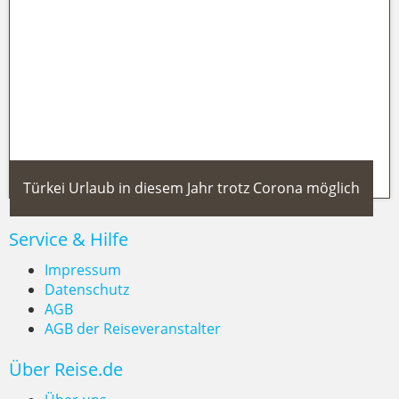
World Travel Awards 2023: Die
beliebtesten Städte weltweit stehen
fest
Türkei Urlaub in diesem Jahr trotz Corona möglich
Service & Hilfe
Impressum
Datenschutz
AGB
AGB der Reiseveranstalter
Türkei Urlaub in diesem Jahr trotz
Über Reise.de
Corona möglich