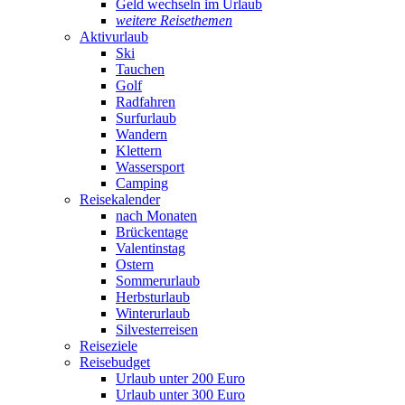
Geld wechseln im Urlaub
weitere Reisethemen
Aktivurlaub
Ski
Tauchen
Golf
Radfahren
Surfurlaub
Wandern
Klettern
Wassersport
Camping
Reisekalender
nach Monaten
Brückentage
Valentinstag
Ostern
Sommerurlaub
Herbsturlaub
Winterurlaub
Silvesterreisen
Reiseziele
Reisebudget
Urlaub unter 200 Euro
Urlaub unter 300 Euro