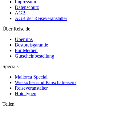
Impressum
Datenschutz
AGB
AGB der Reiseveranstalter
Kroatien 2026: Croatia Airlines fliegt neu ab Stuttgart nach
Über Reise.de
Dubrovnik – mehr Adria-Verbindungen
Über uns
Bestpreisgarantie
Für Medien
Gutscheinbestellung
Specials
Mallorca Special
Wie sicher sind Pauschalreisen?
Reiseveranstalter
Hoteltypen
Teilen