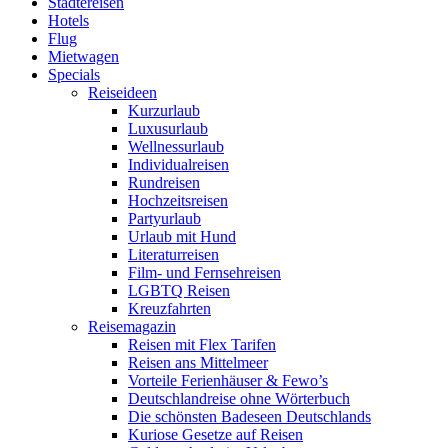
Städtereisen
Hotels
Flug
Mietwagen
Specials
Reiseideen
Kurzurlaub
Luxusurlaub
Wellnessurlaub
Individualreisen
Rundreisen
Hochzeitsreisen
Partyurlaub
Urlaub mit Hund
Literaturreisen
Film- und Fernsehreisen
LGBTQ Reisen
Kreuzfahrten
Reisemagazin
Reisen mit Flex Tarifen
Reisen ans Mittelmeer
Vorteile Ferienhäuser & Fewo’s
Deutschlandreise ohne Wörterbuch
Die schönsten Badeseen Deutschlands
Kuriose Gesetze auf Reisen