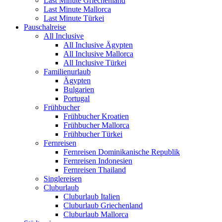
Last Minute Griechenland
Last Minute Mallorca
Last Minute Türkei
Pauschalreise
All Inclusive
All Inclusive Ägypten
All Inclusive Mallorca
All Inclusive Türkei
Familienurlaub
Ägypten
Bulgarien
Portugal
Frühbucher
Frühbucher Kroatien
Frühbucher Mallorca
Frühbucher Türkei
Fernreisen
Fernreisen Dominikanische Republik
Fernreisen Indonesien
Fernreisen Thailand
Singlereisen
Cluburlaub
Cluburlaub Italien
Cluburlaub Griechenland
Cluburlaub Mallorca