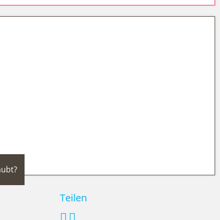
rdigkeiten und Ausflüge
aubt?
Teilen