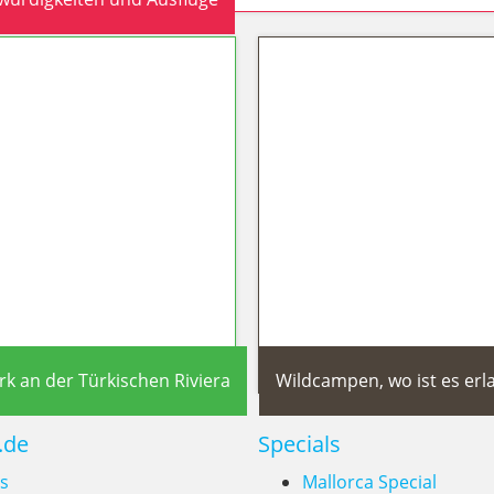
viera 2026: Die schönsten Sehenswü
k an der Türkischen Riviera
Wildcampen, wo ist es erl
.de
Specials
s
Mallorca Special