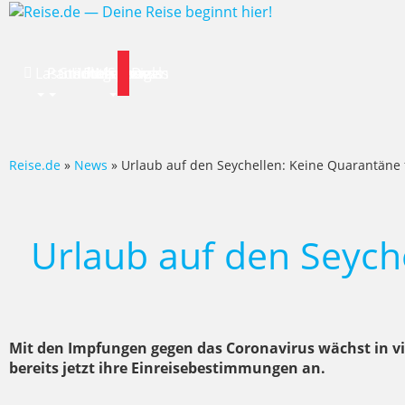
Lastminute
Pauschalreise
Städtereisen
Hotels
Flug
Mietwagen
Specials
News
Deals
Reise.de
»
News
» Urlaub auf den Seychellen: Keine Quarantäne
Urlaub auf den Seych
Mit den Impfungen gegen das Coronavirus wächst in v
bereits jetzt ihre Einreisebestimmungen an.