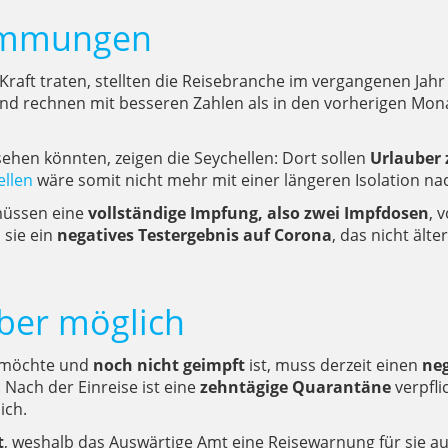
timmungen
 Kraft traten, stellten die Reisebranche im vergangenen Ja
und rechnen mit besseren Zahlen als in den vorherigen Mon
hen könnten, zeigen die Seychellen: Dort sollen
Urlauber 
ellen
wäre somit nicht mehr mit einer längeren Isolation n
 müssen eine
vollständige Impfung, also zwei Impfdosen
, 
 sie ein
negatives Testergebnis auf Corona
, das nicht älte
uber möglich
 möchte und
noch nicht geimpft
ist, muss derzeit einen
neg
. Nach der Einreise ist eine
zehntägige Quarantäne
verpfli
ich.
t
, weshalb das Auswärtige Amt eine Reisewarnung für sie 