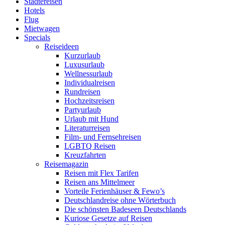
Städtereisen
Hotels
Flug
Mietwagen
Specials
Reiseideen
Kurzurlaub
Luxusurlaub
Wellnessurlaub
Individualreisen
Rundreisen
Hochzeitsreisen
Partyurlaub
Urlaub mit Hund
Literaturreisen
Film- und Fernsehreisen
LGBTQ Reisen
Kreuzfahrten
Reisemagazin
Reisen mit Flex Tarifen
Reisen ans Mittelmeer
Vorteile Ferienhäuser & Fewo’s
Deutschlandreise ohne Wörterbuch
Die schönsten Badeseen Deutschlands
Kuriose Gesetze auf Reisen