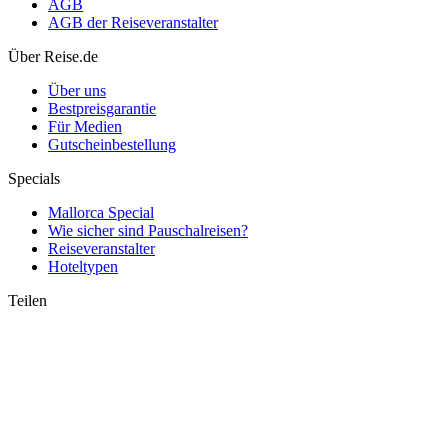
AGB
AGB der Reiseveranstalter
Über Reise.de
Italien per Zug: Neue Direktverbindungen starten bald
Über uns
Bestpreisgarantie
Für Medien
Gutscheinbestellung
Specials
Mallorca Special
Wie sicher sind Pauschalreisen?
Reiseveranstalter
Hoteltypen
Teilen