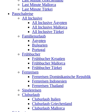
Last Minute Griechenland
Last Minute Mallorca
Last Minute Türkei
Pauschalreise
All Inclusive
All Inclusive Ägypten
All Inclusive Mallorca
All Inclusive Türkei
Familienurlaub
Ägypten
Bulgarien
Portugal
Frühbucher
Frühbucher Kroatien
Frühbucher Mallorca
Frühbucher Türkei
Fernreisen
Fernreisen Dominikanische Republik
Fernreisen Indonesien
Fernreisen Thailand
Singlereisen
Cluburlaub
Cluburlaub Italien
Cluburlaub Griechenland
Cluburlaub Mallorca