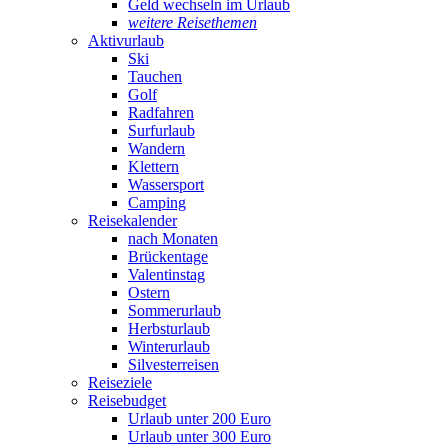
Geld wechseln im Urlaub
weitere Reisethemen
Aktivurlaub
Ski
Tauchen
Golf
Radfahren
Surfurlaub
Wandern
Klettern
Wassersport
Camping
Reisekalender
nach Monaten
Brückentage
Valentinstag
Ostern
Sommerurlaub
Herbsturlaub
Winterurlaub
Silvesterreisen
Reiseziele
Reisebudget
Urlaub unter 200 Euro
Urlaub unter 300 Euro