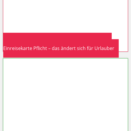
Thailand 2026: Touristensteuer kommt, digitale
Einreisekarte Pflicht – das ändert sich für Urlauber
Thailand 2026: Touristensteuer
kommt, digitale Einreisekarte Pflicht
– das ändert sich für Urlauber