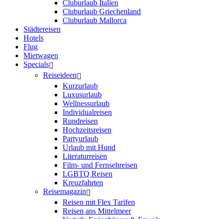
Cluburlaub Italien
Cluburlaub Griechenland
Cluburlaub Mallorca
Städtereisen
Hotels
Flug
Mietwagen
Specials
Reiseideen
Kurzurlaub
Luxusurlaub
Wellnessurlaub
Individualreisen
Rundreisen
Hochzeitsreisen
Partyurlaub
Urlaub mit Hund
Literaturreisen
Film- und Fernsehreisen
LGBTQ Reisen
Kreuzfahrten
Reisemagazin
Reisen mit Flex Tarifen
Reisen ans Mittelmeer