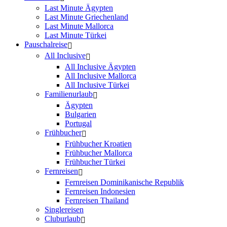
Last Minute Ägypten
Last Minute Griechenland
Last Minute Mallorca
Last Minute Türkei
Pauschalreise
All Inclusive
All Inclusive Ägypten
All Inclusive Mallorca
All Inclusive Türkei
Familienurlaub
Ägypten
Bulgarien
Portugal
Frühbucher
Frühbucher Kroatien
Frühbucher Mallorca
Frühbucher Türkei
Fernreisen
Fernreisen Dominikanische Republik
Fernreisen Indonesien
Fernreisen Thailand
Singlereisen
Cluburlaub