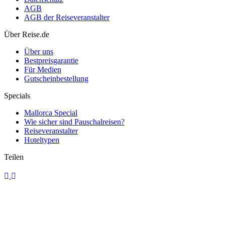
AGB
AGB der Reiseveranstalter
Erleichterte Einreise in die USA mit der Esta-App
Über Reise.de
Über uns
Bestpreisgarantie
Für Medien
Gutscheinbestellung
Specials
Mallorca Special
Wie sicher sind Pauschalreisen?
Reiseveranstalter
Hoteltypen
Teilen