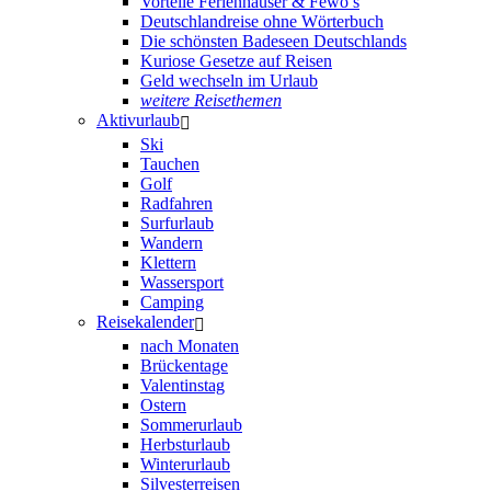
Vorteile Ferienhäuser & Fewo’s
Deutschlandreise ohne Wörterbuch
Die schönsten Badeseen Deutschlands
Kuriose Gesetze auf Reisen
Geld wechseln im Urlaub
weitere Reisethemen
Aktivurlaub
Ski
Tauchen
Golf
Radfahren
Surfurlaub
Wandern
Klettern
Wassersport
Camping
Reisekalender
nach Monaten
Brückentage
Valentinstag
Ostern
Sommerurlaub
Herbsturlaub
Winterurlaub
Silvesterreisen