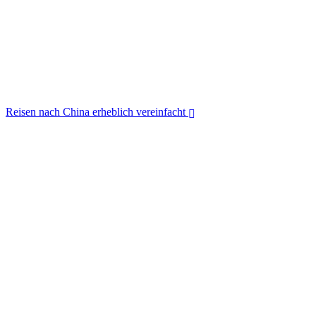
Reisen nach China erheblich vereinfacht
Reisen nach China erheblich vereinfacht