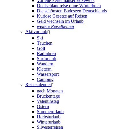
Vorteile Ferienhäuser & Fewo’s
Deutschlandreise ohne Wörterbuch
Die schönsten Badeseen Deutschlands
Kuriose Gesetze auf Reisen
Geld wechseln im Urlaub
weitere Reisethemen
Aktivurlaub
Ski
Tauchen
Golf
Radfahren
Surfurlaub
Wandern
Klettern
Wassersport
Camping
Reisekalender
nach Monaten
Brückentage
Valentinstag
Ostern
Sommerurlaub
Herbsturlaub
Winterurlaub
Silvesterreisen