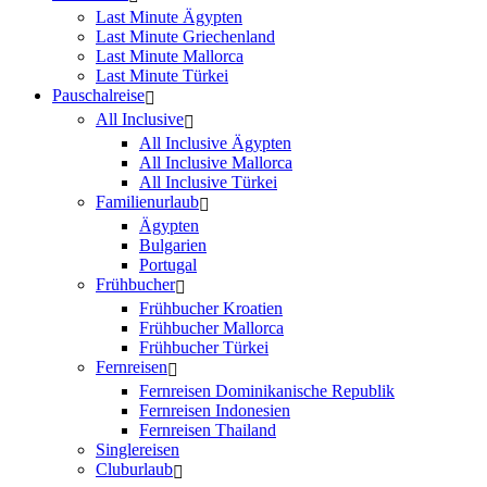
Last Minute Ägypten
Last Minute Griechenland
Last Minute Mallorca
Last Minute Türkei
Pauschalreise
All Inclusive
All Inclusive Ägypten
All Inclusive Mallorca
All Inclusive Türkei
Familienurlaub
Ägypten
Bulgarien
Portugal
Frühbucher
Frühbucher Kroatien
Frühbucher Mallorca
Frühbucher Türkei
Fernreisen
Fernreisen Dominikanische Republik
Fernreisen Indonesien
Fernreisen Thailand
Singlereisen
Cluburlaub