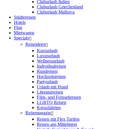
Cluburlaub Italien
Cluburlaub Griechenland
Cluburlaub Mallorca
Städtereisen
Hotels
Flug
Mietwagen
Specials
Reiseideen
Kurzurlaub
Luxusurlaub
Wellnessurlaub
Individualreisen
Rundreisen
Hochzeitsreisen
Partyurlaub
Urlaub mit Hund
Literaturreisen
Film- und Fernsehreisen
LGBTQ Reisen
Kreuzfahrten
Reisemagazin
Reisen mit Flex Tarifen
Reisen ans Mittelmeer