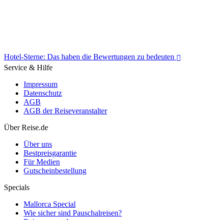
Hotel-Sterne: Das haben die Bewertungen zu bedeuten
Service & Hilfe
Impressum
Datenschutz
AGB
AGB der Reiseveranstalter
Hotel-Sterne: Das haben die Bewertungen zu bedeuten
Über Reise.de
Über uns
Bestpreisgarantie
Für Medien
Gutscheinbestellung
Specials
Mallorca Special
Wie sicher sind Pauschalreisen?