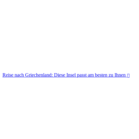
Urlaub im Mond-Resort: Bald kann jeder „den Mond“ betreten
Reise nach Griechenland: Diese Insel passt am besten zu Ihnen
Reise nach Griechenland: Diese Insel passt am besten zu Ihnen