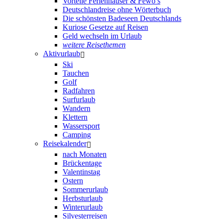
Vorteile Ferienhäuser & Fewo’s
Deutschlandreise ohne Wörterbuch
Die schönsten Badeseen Deutschlands
Kuriose Gesetze auf Reisen
Geld wechseln im Urlaub
weitere Reisethemen
Aktivurlaub
Ski
Tauchen
Golf
Radfahren
Surfurlaub
Wandern
Klettern
Wassersport
Camping
Reisekalender
nach Monaten
Brückentage
Valentinstag
Ostern
Sommerurlaub
Herbsturlaub
Winterurlaub
Silvesterreisen