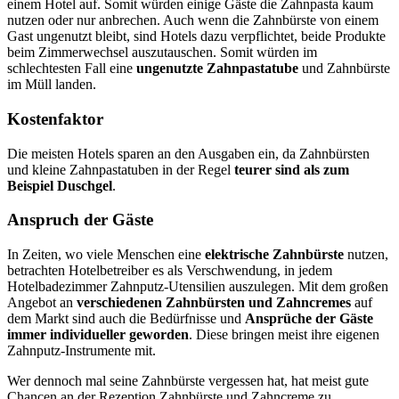
einem Hotel auf. Somit würden einige Gäste die Zahnpasta kaum
nutzen oder nur anbrechen. Auch wenn die Zahnbürste von einem
Gast ungenutzt bleibt, sind Hotels dazu verpflichtet, beide Produkte
beim Zimmerwechsel auszutauschen. Somit würden im
schlechtesten Fall eine
ungenutzte Zahnpastatube
und Zahnbürste
im Müll landen.
Kostenfaktor
Die meisten Hotels sparen an den Ausgaben ein, da Zahnbürsten
und kleine Zahnpastatuben in der Regel
teurer sind als zum
Beispiel Duschgel
.
Anspruch der Gäste
In Zeiten, wo viele Menschen eine
elektrische Zahnbürste
nutzen,
betrachten Hotelbetreiber es als Verschwendung, in jedem
Hotelbadezimmer Zahnputz-Utensilien auszulegen. Mit dem großen
Angebot an
verschiedenen Zahnbürsten und Zahncremes
auf
dem Markt sind auch die Bedürfnisse und
Ansprüche der Gäste
immer individueller geworden
. Diese bringen meist ihre eigenen
Zahnputz-Instrumente mit.
Wer dennoch mal seine Zahnbürste vergessen hat, hat meist gute
Chancen an der Rezeption Zahnbürste und Zahncreme zu