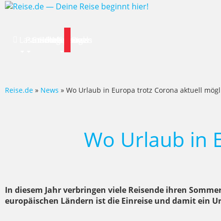
Lastminute
Pauschalreise
Städtereisen
Hotels
Flug
Mietwagen
Specials
News
Deals
Reise.de
»
News
» Wo Urlaub in Europa trotz Corona aktuell mögli
Wo Urlaub in E
In diesem Jahr verbringen viele Reisende ihren Somme
europäischen Ländern ist die Einreise und damit ein U