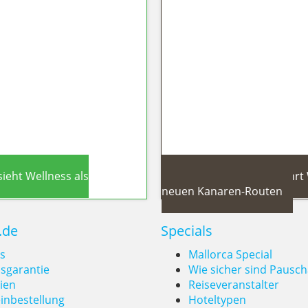
ionen-Investment macht Europas sü
Winter
ieht Wellness als
Fuerteventura Kreuzfahrt 
neuen Kanaren-Routen
.de
Specials
s
Mallorca Special
isgarantie
Wie sicher sind Pausch
ien
Reiseveranstalter
 Neuer Trends-
Fuerteventu
inbestellung
Hoteltypen