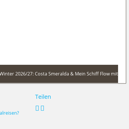
dlichstes Skigebiet fit für den
Winter 2026/27: Costa Smeralda & Mein Schiff Flow mit
Teilen
alreisen?
ra Kreuzfahrt Winter 2026/27: