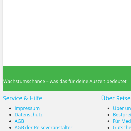
Sierra Nevada 2026/27: 17-Mill
Lanzarote Wellnessurlaub 2026: Neuer Trends-Monitor s
Wachstumschance – was das für deine Auszeit bedeutet
Service & Hilfe
Über Reise
Impressum
Über un
Datenschutz
Bestpre
AGB
Für Med
Lanzarote Wellnessurlaub 2026:
AGB der Reiseveranstalter
Gutsche