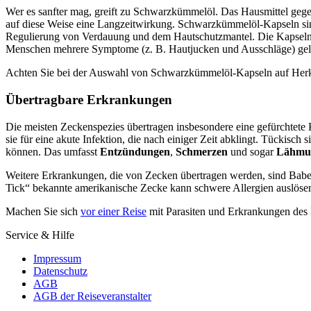
Wer es sanfter mag, greift zu Schwarzkümmelöl. Das Hausmittel geg
auf diese Weise eine Langzeitwirkung. Schwarzkümmelöl-Kapseln sind da
Regulierung von Verdauung und dem Hautschutzmantel. Die Kapseln lie
Menschen mehrere Symptome (z. B. Hautjucken und Ausschläge) gel
Achten Sie bei der Auswahl von Schwarzkümmelöl-Kapseln auf Herkunf
Übertragbare Erkrankungen
Die meisten Zeckenspezies übertragen insbesondere eine gefürchtete 
sie für eine akute Infektion, die nach einiger Zeit abklingt. Tückis
können. Das umfasst
Entzündungen
,
Schmerzen
und sogar
Lähmun
Weitere Erkrankungen, die von Zecken übertragen werden, sind Babes
Tick“ bekannte amerikanische Zecke kann schwere Allergien auslöse
Machen Sie sich
vor einer Reise
mit Parasiten und Erkrankungen des R
Service & Hilfe
Impressum
Datenschutz
AGB
AGB der Reiseveranstalter