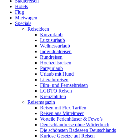
Städtereisen
Hotels
Flug
Mietwagen
Specials
Reiseideen
Kurzurlaub
Luxusurlaub
Wellnessurlaub
Individualreisen
Rundreisen
Hochzeitsreisen
Partyurlaub
Urlaub mit Hund
Literaturreisen
Film- und Fernsehreisen
LGBTQ Reisen
Kreuzfahrten
Reisemagazin
Reisen mit Flex Tarifen
Reisen ans Mittelmeer
Vorteile Ferienhäuser & Fewo’s
Deutschlandreise ohne Wörterbuch
Die schönsten Badeseen Deutschlands
Kuriose Gesetze auf Reisen