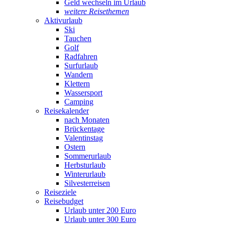
Geld wechseln im Urlaub
weitere Reisethemen
Aktivurlaub
Ski
Tauchen
Golf
Radfahren
Surfurlaub
Wandern
Klettern
Wassersport
Camping
Reisekalender
nach Monaten
Brückentage
Valentinstag
Ostern
Sommerurlaub
Herbsturlaub
Winterurlaub
Silvesterreisen
Reiseziele
Reisebudget
Urlaub unter 200 Euro
Urlaub unter 300 Euro