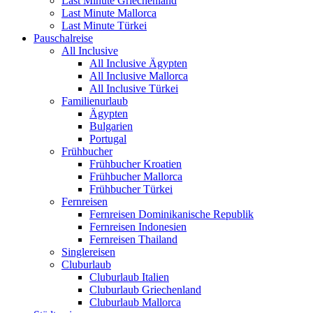
Last Minute Griechenland
Last Minute Mallorca
Last Minute Türkei
Pauschalreise
All Inclusive
All Inclusive Ägypten
All Inclusive Mallorca
All Inclusive Türkei
Familienurlaub
Ägypten
Bulgarien
Portugal
Frühbucher
Frühbucher Kroatien
Frühbucher Mallorca
Frühbucher Türkei
Fernreisen
Fernreisen Dominikanische Republik
Fernreisen Indonesien
Fernreisen Thailand
Singlereisen
Cluburlaub
Cluburlaub Italien
Cluburlaub Griechenland
Cluburlaub Mallorca