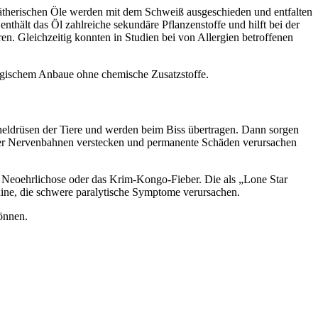
ätherischen Öle werden mit dem Schweiß ausgeschieden und entfalten
nthält das Öl zahlreiche sekundäre Pflanzenstoffe und hilft bei der
n. Gleichzeitig konnten in Studien bei von Allergien betroffenen
logischem Anbaue ohne chemische Zusatzstoffe.
heldrüsen der Tiere und werden beim Biss übertragen. Dann sorgen
n oder Nervenbahnen verstecken und permanente Schäden verursachen
, Neoehrlichose oder das Krim-Kongo-Fieber. Die als „Lone Star
ine, die schwere paralytische Symptome verursachen.
önnen.