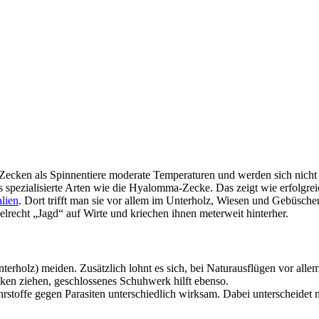
en Zecken als Spinnentiere moderate Temperaturen und werden sich nicht
 es spezialisierte Arten wie die Hyalomma-Zecke. Das zeigt wie erfolgre
lien
. Dort trifft man sie vor allem im Unterholz, Wiesen und Gebüsche
recht „Jagd“ auf Wirte und kriechen ihnen meterweit hinterher.
rholz) meiden. Zusätzlich lohnt es sich, bei Naturausflügen vor allem
en ziehen, geschlossenes Schuhwerk hilft ebenso.
ffe gegen Parasiten unterschiedlich wirksam. Dabei unterscheidet man