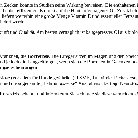
en Zecken konnte in Studien seine Wirkung beweisen. Die enthaltenen 
bei effizienter als direkt auf die Haut aufgetragenes Öl. Zusätzlich e
fern weiterhin eine große Menge Vitamin E und essentieller Fettsäure
indert werden.
t und Qualität. Am besten verträglich ist kaltgepresstes Öl aus bio
Krankheit, die
Borreliose
. Die Erreger sitzen im Magen und den Speic
ch sind jedoch die Langzeitfolgen, wenn sich die Borrelien in Gelenke
gserscheinungen
.
iose (vor allem für Hunde gefährlich), FSME, Tularämie, Ricketsiose
n und die sogenannte „Lähmungszecke“ Australiens überträgt Neurotox
eiseziels bekannt und informieren Sie sich, wie sie diese vermeiden k