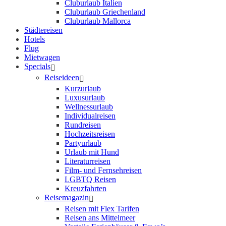
Cluburlaub Italien
Cluburlaub Griechenland
Cluburlaub Mallorca
Städtereisen
Hotels
Flug
Mietwagen
Specials
Reiseideen
Kurzurlaub
Luxusurlaub
Wellnessurlaub
Individualreisen
Rundreisen
Hochzeitsreisen
Partyurlaub
Urlaub mit Hund
Literaturreisen
Film- und Fernsehreisen
LGBTQ Reisen
Kreuzfahrten
Reisemagazin
Reisen mit Flex Tarifen
Reisen ans Mittelmeer