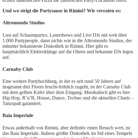
echten italienischen Pizza die zahlreichen Party-Locations rufen.
Und wo steigt die Partysause in Rimini? Wir verraten es:
Altromondo Studios
Lust auf Schaumpartys, Lasershows und Live DJs mit weit über
1.000 Partypeople, dann nichts wie in die Altromondo Studios, der
mitunter bekannteste Diskothek in Rimini. Hier gibt es
hauptsächlich Elektroklänge auf die Ohren und bekannte DJs legen
auf.
Carnaby Club
Eine weitere Partyhochburg, in der es seit rund 50 Jahren auf
insgesamt drei Floors feucht-fröhlich zugeht, ist der Carnaby Club
mit dem gelben Käfer über dem Eingang. Musikalisch gibt es hier
Hip Hop, R’n’B, House, Dance, Techno und die aktuellen Charts –
Tanzspaß garantiert.
Baia Imperiale
Etwas außerhalb von Rimini, aber definitiv einen Besuch wert, ist
das Baia Imperiale. Italiens größte Diskothek im Stil eines Tempels