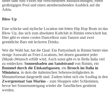
bietet satte fünf Floors mit verschiedenen Musikrichtungen, einen
großzügigen Pool und einen atemberaubenden Ausblick auf die
Adria.
Blow Up
Eine schicke und stylische Location mit fetten Hip Hop Beats ist das
Blow Up, das sich zum absoluten Kultclub in Rimini entwickelt hat.
Hier gibt es einen coolen Dancefloor zum Tanzen und zwei
gemütliche Bars mit leckeren Drinks.
Wer die Wahl hat, hat die Qual: Ein Partyurlaub in Rimini bietet eine
riesige Auswahl an Feier-Locations, bei denen garantiert jeder
(Musik-)Wunsch erfüllt wird. Auch sonst gibt es in Bella Italia viel
zu entdecken:
Sonnenbaden am Sandstrand
von Rimini, ein
Bummel durch die Einkaufsgassen
, ein
Besuch im Italia in
Miniatura
, in dem die italienischen Sehenswürdigkeiten in
Miniaturformat dargestellt sind. Zudem lohnt sich ein Ausflug in den
Zwergenstaat San Marino
– zum Shoppen oder Schlemmen,
bevor bei Sonnenuntergang wieder die Tanzflächen gestürmt
werden.