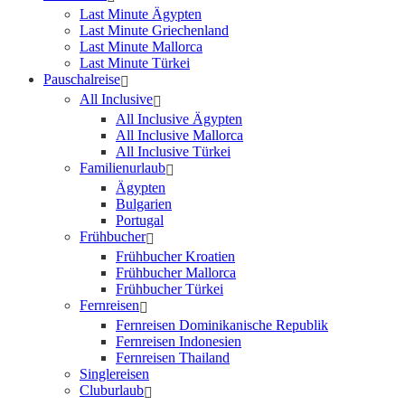
Last Minute Ägypten
Last Minute Griechenland
Last Minute Mallorca
Last Minute Türkei
Pauschalreise
All Inclusive
All Inclusive Ägypten
All Inclusive Mallorca
All Inclusive Türkei
Familienurlaub
Ägypten
Bulgarien
Portugal
Frühbucher
Frühbucher Kroatien
Frühbucher Mallorca
Frühbucher Türkei
Fernreisen
Fernreisen Dominikanische Republik
Fernreisen Indonesien
Fernreisen Thailand
Singlereisen
Cluburlaub