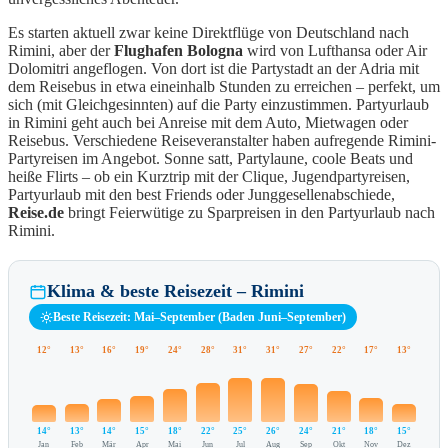
Es starten aktuell zwar keine Direktflüge von Deutschland nach
Rimini, aber der
Flughafen Bologna
wird von Lufthansa oder Air
Dolomitri angeflogen. Von dort ist die Partystadt an der Adria mit
dem Reisebus in etwa eineinhalb Stunden zu erreichen – perfekt, um
sich (mit Gleichgesinnten) auf die Party einzustimmen. Partyurlaub
in Rimini geht auch bei Anreise mit dem Auto, Mietwagen oder
Reisebus. Verschiedene Reiseveranstalter haben aufregende Rimini-
Partyreisen im Angebot. Sonne satt, Partylaune, coole Beats und
heiße Flirts – ob ein Kurztrip mit der Clique, Jugendpartyreisen,
Partyurlaub mit den best Friends oder Junggesellenabschiede,
Reise.de
bringt Feierwütige zu Sparpreisen in den Partyurlaub nach
Rimini.
Klima & beste Reisezeit – Rimini
Beste Reisezeit: Mai–September (Baden Juni–September)
12°
13°
16°
19°
24°
28°
31°
31°
27°
22°
17°
13°
14°
13°
14°
15°
18°
22°
25°
26°
24°
21°
18°
15°
Jan
Feb
Mär
Apr
Mai
Jun
Jul
Aug
Sep
Okt
Nov
Dez