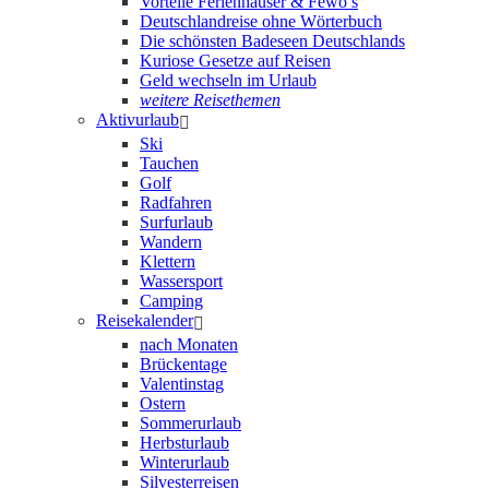
Vorteile Ferienhäuser & Fewo’s
Deutschlandreise ohne Wörterbuch
Die schönsten Badeseen Deutschlands
Kuriose Gesetze auf Reisen
Geld wechseln im Urlaub
weitere Reisethemen
Aktivurlaub
Ski
Tauchen
Golf
Radfahren
Surfurlaub
Wandern
Klettern
Wassersport
Camping
Reisekalender
nach Monaten
Brückentage
Valentinstag
Ostern
Sommerurlaub
Herbsturlaub
Winterurlaub
Silvesterreisen