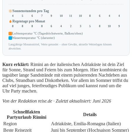
Sonnenstunden pro Tag
4
5
6
7
9
10
11
10
8
6
4
4
Regentage pro Monat
8
8
8
8
6
4
2
3
5
8
10
9
Lufttemperatur °C (Tageshöchstwerte, Balken/oben)
Wassertemperatur °C (darunter)
Langjährige Monatsmittel, Werte gerundet – ohne Gewähr, aktuelle Wetterlagen können
abweichen.
Kurz erklärt:
Rimini an der italienischen Adriaküste ist dein Ziel
für Sonne, Strand und Feiern bis zum Morgen. Hier kombinierst du
tagsüber lange Sandstrände mit einem pulsierenden Nachtleben aus
Clubs, Strandbars und Diskotheken. Vor allem im Sommer triffst du
auf viel junges, feierfreudiges Publikum und kannst rund um die
Uhr Party machen.
Von der Redaktion reise.de · Zuletzt aktualisiert: Juni 2026
Schnellfakten
Details
Partyurlaub Rimini
Region
Adriaküste, Emilia-Romagna (Italien)
Beste Reisezeit
Juni bis September (Hochsaison Sommer)