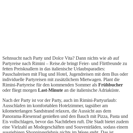
Sehnsucht nach Party und Dolce Vita? Dann nichts wie ab auf
Partyreise nach Rimini – Reise.de bringt Feier- und Flirtfreunde zu
fetten Preisknallern in das italienische Urlaubsparadies:
Pauschalreisen mit Flug und Hotel, Jugendreisen mit dem Bus oder
individuelle Partyreisen mit zusätzlichem Mietwagen. Plant die
Rimini-Partyreise für den kommenden Sommer als
Frühbucher
oder fliegt morgen
Last-Minute
an die italienische Adriaküste.
Nach der Party ist vor der Party, auch im Rimini-Partyurlaub:
Ausschlafen im komfortablen Hotelzimmer, tagsüber am
kilometerlangen Sandstrand relaxen, die Aussicht aus dem
Panorama-Riesenrad genießen und den Bauch mit Pizza, Pasta und
Eis vollschlagen, bevor das Nachtleben ruft. Die Stadt bietet zudem
eine Vielzahl an Modegeschäften und Souvenirläden, sodass einem
ausgiebigen Shoppingerlebnis nichts im Wege steht. Das ist