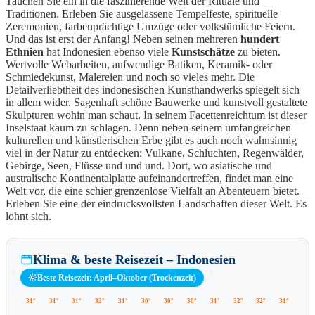
Tauchen Sie ein in die faszinierende Welt der Rituale und
Traditionen. Erleben Sie ausgelassene Tempelfeste, spirituelle
Zeremonien, farbenprächtige Umzüge oder volkstümliche Feiern.
Und das ist erst der Anfang! Neben seinen mehreren
hundert
Ethnien
hat Indonesien ebenso viele
Kunstschätze
zu bieten.
Wertvolle Webarbeiten, aufwendige Batiken, Keramik- oder
Schmiedekunst, Malereien und noch so vieles mehr. Die
Detailverliebtheit des indonesischen Kunsthandwerks spiegelt sich
in allem wider. Sagenhaft schöne Bauwerke und kunstvoll gestaltete
Skulpturen wohin man schaut. In seinem Facettenreichtum ist dieser
Inselstaat kaum zu schlagen. Denn neben seinem umfangreichen
kulturellen und künstlerischen Erbe gibt es auch noch wahnsinnig
viel in der Natur zu entdecken: Vulkane, Schluchten, Regenwälder,
Gebirge, Seen, Flüsse und und und. Dort, wo asiatische und
australische Kontinentalplatte aufeinandertreffen, findet man eine
Welt vor, die eine schier grenzenlose Vielfalt an Abenteuern bietet.
Erleben Sie eine der eindrucksvollsten Landschaften dieser Welt. Es
lohnt sich.
Klima & beste Reisezeit – Indonesien
Beste Reisezeit: April–Oktober (Trockenzeit)
31°
31°
31°
32°
31°
30°
30°
30°
31°
32°
32°
31°