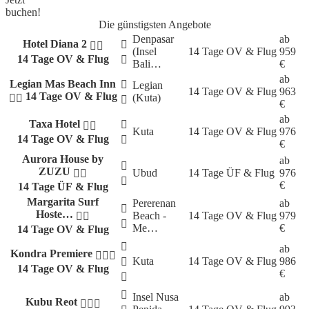
buchen!
Die günstigsten Angebote
Denpasar
ab
Hotel Diana 2
(Insel
14 Tage
OV & Flug
959
14 Tage OV & Flug
Bali…
€
ab
Legian Mas Beach Inn
Legian
14 Tage
OV & Flug
963
14 Tage OV & Flug
(Kuta)
€
ab
Taxa Hotel
Kuta
14 Tage
OV & Flug
976
14 Tage OV & Flug
€
Aurora House by
ab
ZUZU
Ubud
14 Tage
ÜF & Flug
976
€
14 Tage ÜF & Flug
Margarita Surf
Pererenan
ab
Hoste…
Beach -
14 Tage
OV & Flug
979
Me…
€
14 Tage OV & Flug
ab
Kondra Premiere
Kuta
14 Tage
OV & Flug
986
14 Tage OV & Flug
€
Insel Nusa
ab
Kubu Reot