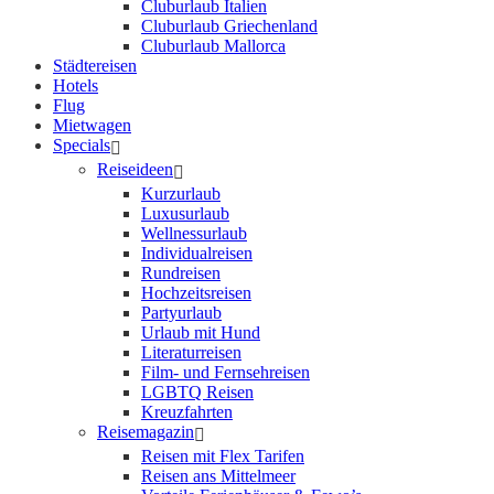
Cluburlaub Italien
Cluburlaub Griechenland
Cluburlaub Mallorca
Städtereisen
Hotels
Flug
Mietwagen
Specials
Reiseideen
Kurzurlaub
Luxusurlaub
Wellnessurlaub
Individualreisen
Rundreisen
Hochzeitsreisen
Partyurlaub
Urlaub mit Hund
Literaturreisen
Film- und Fernsehreisen
LGBTQ Reisen
Kreuzfahrten
Reisemagazin
Reisen mit Flex Tarifen
Reisen ans Mittelmeer