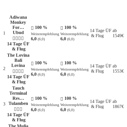
Adiwana
Monkey
For…
100 %
100 %
14 Tage ÜF
ab
Ubud
1
Weiterempfehlung
Weiterempfehlung
& Flug
1549
€
6,0
6,0
(6,0)
(6,0)
14 Tage ÜF
& Flug
The Lovina
Bali
100 %
100 %
Lovina
14 Tage ÜF
ab
2
Weiterempfehlung
Weiterempfehlung
& Flug
1553
€
6,0
6,0
(6,0)
(6,0)
14 Tage ÜF
& Flug
Tauch
Terminal
Res…
100 %
100 %
14 Tage ÜF
ab
Tulamben
3
Weiterempfehlung
Weiterempfehlung
& Flug
1867
€
6,0
6,0
(6,0)
(6,0)
14 Tage ÜF
& Flug
The Mulia