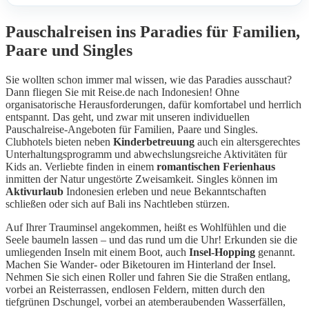
Pauschalreisen ins Paradies für Familien,
Paare und Singles
Sie wollten schon immer mal wissen, wie das Paradies ausschaut?
Dann fliegen Sie mit Reise.de nach Indonesien! Ohne
organisatorische Herausforderungen, dafür komfortabel und herrlich
entspannt. Das geht, und zwar mit unseren individuellen
Pauschalreise-Angeboten für Familien, Paare und Singles.
Clubhotels bieten neben
Kinderbetreuung
auch ein altersgerechtes
Unterhaltungsprogramm und abwechslungsreiche Aktivitäten für
Kids an. Verliebte finden in einem
romantischen Ferienhaus
inmitten der Natur ungestörte Zweisamkeit. Singles können im
Aktivurlaub
Indonesien erleben und neue Bekanntschaften
schließen oder sich auf Bali ins Nachtleben stürzen.
Auf Ihrer Trauminsel angekommen, heißt es Wohlfühlen und die
Seele baumeln lassen – und das rund um die Uhr! Erkunden sie die
umliegenden Inseln mit einem Boot, auch
Insel-Hopping
genannt.
Machen Sie Wander- oder Biketouren im Hinterland der Insel.
Nehmen Sie sich einen Roller und fahren Sie die Straßen entlang,
vorbei an Reisterrassen, endlosen Feldern, mitten durch den
tiefgrünen Dschungel, vorbei an atemberaubenden Wasserfällen,