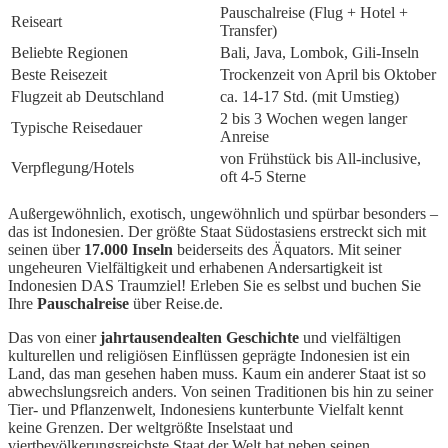
Pauschalreise (Flug + Hotel +
Reiseart
Transfer)
Beliebte Regionen
Bali, Java, Lombok, Gili-Inseln
Beste Reisezeit
Trockenzeit von April bis Oktober
Flugzeit ab Deutschland
ca. 14-17 Std. (mit Umstieg)
2 bis 3 Wochen wegen langer
Typische Reisedauer
Anreise
von Frühstück bis All-inclusive,
Verpflegung/Hotels
oft 4-5 Sterne
Außergewöhnlich, exotisch, ungewöhnlich und spürbar besonders –
das ist Indonesien. Der größte Staat Südostasiens erstreckt sich mit
seinen über
17.000 Inseln
beiderseits des Äquators. Mit seiner
ungeheuren Vielfältigkeit und erhabenen Andersartigkeit ist
Indonesien DAS Traumziel! Erleben Sie es selbst und buchen Sie
Ihre
Pauschalreise
über Reise.de.
Das von einer
jahrtausendealten Geschichte
und vielfältigen
kulturellen und religiösen Einflüssen geprägte Indonesien ist ein
Land, das man gesehen haben muss. Kaum ein anderer Staat ist so
abwechslungsreich anders. Von seinen Traditionen bis hin zu seiner
Tier- und Pflanzenwelt, Indonesiens kunterbunte Vielfalt kennt
keine Grenzen. Der weltgrößte Inselstaat und
viertbevölkerungsreichste Staat der Welt hat neben seinen