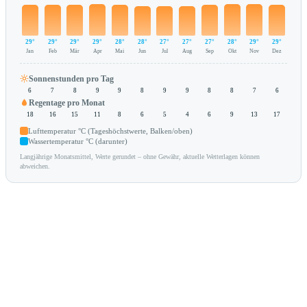
29°
29°
29°
29°
28°
28°
27°
27°
27°
28°
29°
29°
Jan
Feb
Mär
Apr
Mai
Jun
Jul
Aug
Sep
Okt
Nov
Dez
Sonnenstunden pro Tag
6
7
8
9
9
8
9
9
8
8
7
6
Regentage pro Monat
18
16
15
11
8
6
5
4
6
9
13
17
Lufttemperatur °C (Tageshöchstwerte, Balken/oben)
Wassertemperatur °C (darunter)
Langjährige Monatsmittel, Werte gerundet – ohne Gewähr, aktuelle Wetterlagen können
abweichen.