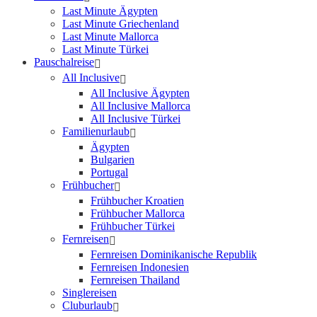
Last Minute Ägypten
Last Minute Griechenland
Last Minute Mallorca
Last Minute Türkei
Pauschalreise
All Inclusive
All Inclusive Ägypten
All Inclusive Mallorca
All Inclusive Türkei
Familienurlaub
Ägypten
Bulgarien
Portugal
Frühbucher
Frühbucher Kroatien
Frühbucher Mallorca
Frühbucher Türkei
Fernreisen
Fernreisen Dominikanische Republik
Fernreisen Indonesien
Fernreisen Thailand
Singlereisen
Cluburlaub