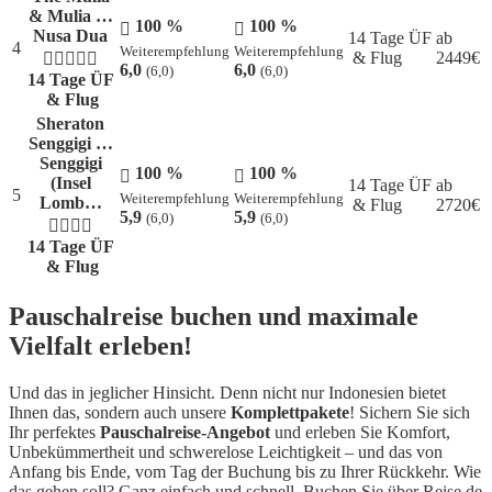
& Mulia …
100 %
100 %
Nusa Dua
14 Tage ÜF
ab
4
Weiterempfehlung
Weiterempfehlung
& Flug
2449
€
6,0
6,0
(6,0)
(6,0)
14 Tage ÜF
& Flug
Sheraton
Senggigi …
Senggigi
100 %
100 %
(Insel
14 Tage ÜF
ab
5
Weiterempfehlung
Weiterempfehlung
Lomb…
& Flug
2720
€
5,9
5,9
(6,0)
(6,0)
14 Tage ÜF
& Flug
Pauschalreise buchen und maximale
Vielfalt erleben!
Und das in jeglicher Hinsicht. Denn nicht nur Indonesien bietet
Ihnen das, sondern auch unsere
Komplettpakete
! Sichern Sie sich
Ihr perfektes
Pauschalreise-Angebot
und erleben Sie Komfort,
Unbekümmertheit und schwerelose Leichtigkeit – und das von
Anfang bis Ende, vom Tag der Buchung bis zu Ihrer Rückkehr. Wie
das gehen soll? Ganz einfach und schnell. Buchen Sie über Reise.de