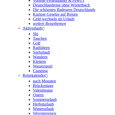
Vorteile Ferienhäuser & Fewo’s
Deutschlandreise ohne Wörterbuch
Die schönsten Badeseen Deutschlands
Kuriose Gesetze auf Reisen
Geld wechseln im Urlaub
weitere Reisethemen
Aktivurlaub
Ski
Tauchen
Golf
Radfahren
Surfurlaub
Wandern
Klettern
Wassersport
Camping
Reisekalender
nach Monaten
Brückentage
Valentinstag
Ostern
Sommerurlaub
Herbsturlaub
Winterurlaub
Silvesterreisen