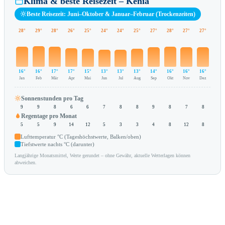
Klima & beste Reisezeit – Kenia
Beste Reisezeit: Juni–Oktober & Januar–Februar (Trockenzeiten)
28°
29°
28°
26°
25°
24°
24°
25°
27°
28°
27°
27°
16°
16°
17°
17°
15°
13°
13°
13°
14°
16°
16°
16°
Jan
Feb
Mär
Apr
Mai
Jun
Jul
Aug
Sep
Okt
Nov
Dez
Sonnenstunden pro Tag
9
9
8
6
6
7
8
8
9
8
7
8
Regentage pro Monat
5
5
9
14
12
5
3
3
4
8
12
8
Lufttemperatur °C (Tageshöchstwerte, Balken/oben)
Tiefstwerte nachts °C (darunter)
Langjährige Monatsmittel, Werte gerundet – ohne Gewähr, aktuelle Wetterlagen können
abweichen.