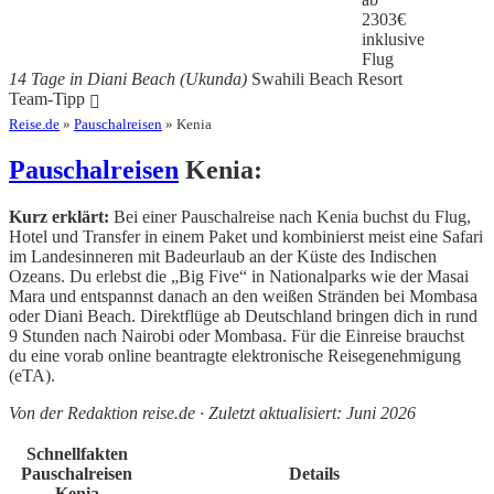
2303
€
inklusive
Flug
14 Tage in Diani Beach (Ukunda)
Swahili Beach Resort
Team-Tipp
Reise.de
»
Pauschalreisen
» Kenia
Pauschalreisen
Kenia:
Kurz erklärt:
Bei einer Pauschalreise nach Kenia buchst du Flug,
Hotel und Transfer in einem Paket und kombinierst meist eine Safari
im Landesinneren mit Badeurlaub an der Küste des Indischen
Ozeans. Du erlebst die „Big Five“ in Nationalparks wie der Masai
Mara und entspannst danach an den weißen Stränden bei Mombasa
oder Diani Beach. Direktflüge ab Deutschland bringen dich in rund
9 Stunden nach Nairobi oder Mombasa. Für die Einreise brauchst
du eine vorab online beantragte elektronische Reisegenehmigung
(eTA).
Von der Redaktion reise.de · Zuletzt aktualisiert: Juni 2026
Schnellfakten
Pauschalreisen
Details
Kenia