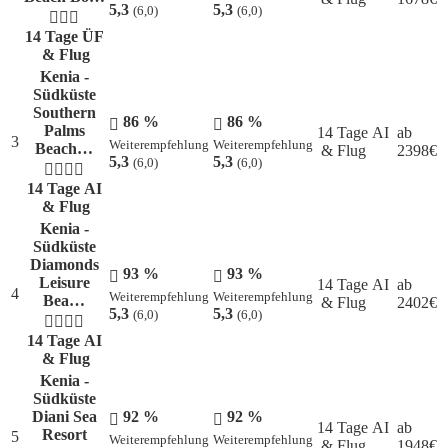
5,3
5,3
(6,0)
(6,0)
14 Tage ÜF
& Flug
Kenia -
Südküste
Southern
86 %
86 %
Palms
14 Tage AI
ab
3
Weiterempfehlung
Weiterempfehlung
Beach…
& Flug
2398
€
5,3
5,3
(6,0)
(6,0)
14 Tage AI
& Flug
Kenia -
Südküste
Diamonds
93 %
93 %
Leisure
14 Tage AI
ab
4
Weiterempfehlung
Weiterempfehlung
Bea…
& Flug
2402
€
5,3
5,3
(6,0)
(6,0)
14 Tage AI
& Flug
Kenia -
Südküste
Diani Sea
92 %
92 %
14 Tage AI
ab
Resort
5
Weiterempfehlung
Weiterempfehlung
& Flug
1948
€