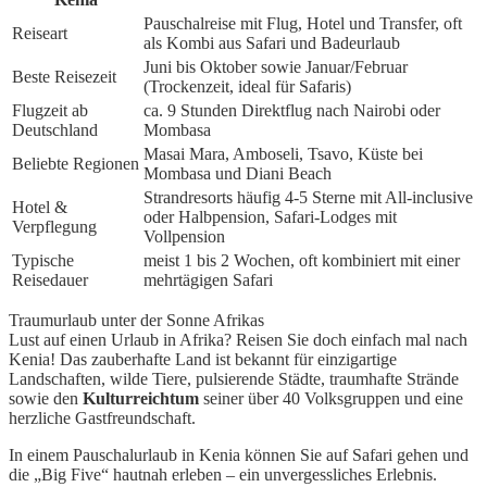
Pauschalreise mit Flug, Hotel und Transfer, oft
Reiseart
als Kombi aus Safari und Badeurlaub
Juni bis Oktober sowie Januar/Februar
Beste Reisezeit
(Trockenzeit, ideal für Safaris)
Flugzeit ab
ca. 9 Stunden Direktflug nach Nairobi oder
Deutschland
Mombasa
Masai Mara, Amboseli, Tsavo, Küste bei
Beliebte Regionen
Mombasa und Diani Beach
Strandresorts häufig 4-5 Sterne mit All-inclusive
Hotel &
oder Halbpension, Safari-Lodges mit
Verpflegung
Vollpension
Typische
meist 1 bis 2 Wochen, oft kombiniert mit einer
Reisedauer
mehrtägigen Safari
Traumurlaub unter der Sonne Afrikas
Lust auf einen Urlaub in Afrika? Reisen Sie doch einfach mal nach
Kenia! Das zauberhafte Land ist bekannt für einzigartige
Landschaften, wilde Tiere, pulsierende Städte, traumhafte Strände
sowie den
Kulturreichtum
seiner über 40 Volksgruppen und eine
herzliche Gastfreundschaft.
In einem Pauschalurlaub in Kenia können Sie auf Safari gehen und
die „Big Five“ hautnah erleben – ein unvergessliches Erlebnis.