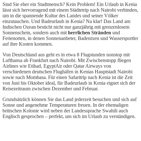
Sind Sie eher ein Stadtmensch? Kein Problem! Ein Urlaub in Kenia
lässt sich hervorragend mit einem Städtetrip nach Nairobi verbinden,
um in die spannende Kultur des Landes und seiner Völker
einzutauchen. Und Badeurlaub in Kenia? Na klar! Das Land am
Indischen Ozean besticht nicht nur ganzjährig mit grenzenlosem
Sonnenschein, sondern auch mit
herrlichen Stränden
und
Ferienorten, in denen Sonnenanbeter, Badenixen und Wassersportler
auf ihre Kosten kommen.
Von Deutschland aus geht es in etwa 8 Flugstunden nonstop mit
Lufthansa ab Frankfurt nach Nairobi. Mit Zwischenstopp fliegen
Airlines wie Etihad, EgyptAir oder Qatar Airways von
verschiedenen deutschen Flughäfen in Kenias Hauptstadt Nairobi
sowie nach Mombasa. Für einen Safaritrip nach Kenia ist die Zeit
von Juni bis Oktober ideal, für Badeurlaub in Kenia eignet sich der
Reisezeitraum zwischen Dezember und Februar.
Grundsätzlich können Sie das Land jederzeit besuchen und sich auf
Sonne und angenehme Temperaturen freuen. In der ehemaligen
britischen Kolonie wird neben der Landessprache Swahili auch
Englisch gesprochen – perfekt, um sich im Urlaub zu verständigen.