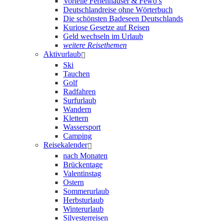
Vorteile Ferienhäuser & Fewo’s
Deutschlandreise ohne Wörterbuch
Die schönsten Badeseen Deutschlands
Kuriose Gesetze auf Reisen
Geld wechseln im Urlaub
weitere Reisethemen
Aktivurlaub
Ski
Tauchen
Golf
Radfahren
Surfurlaub
Wandern
Klettern
Wassersport
Camping
Reisekalender
nach Monaten
Brückentage
Valentinstag
Ostern
Sommerurlaub
Herbsturlaub
Winterurlaub
Silvesterreisen