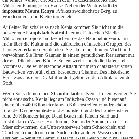
Millionen Flamingos zu Hause. Neben der Wildnis lädt der
imposante Mount Kenya
, Afrikas zweithöchster Berg, zu
Wanderungen und Klettertouren ein.
Auf einer Pauschalreise nach Kenia kommen Sie nicht um die
pulsierende
Hauptstadt Nairobi
herum. Entdecken Sie die
Millionenmetropole und besuchen Sie das Nationalmuseum, um
mehr über die Kultur und die zahlreichen ethnischen Gruppen des
Landes zu erfahren. Schlendern Sie über einen bunten Markt und
verwöhnen Sie Ihren Gaumen in einem gemütlichen Restaurant mit
der ostafrikanischen Küche. Sehenswert ist auch die Hafenstadt
Mombasa. Die wunderschöne Altstadt mit ihren charakteristischen
Bauwerken versprüht einen besonderen Charme. Das historische
Fort Jesus aus dem 15. Jahrhundert gehört zu den Attraktionen der
Stadt.
Wenn Sie sich auf einen
Strandurlaub
in Kenia freuen, werden Sie
nicht enttäuscht. Kenia liegt am Indischen Ozean und bietet auf
einem über 400 Kilometer langen Küstenstreifen wunderschöne
Strände. Der bekannteste und schönste Strand des Landes ist der
rund 20 Kilometer lange Diani Beach mit feinem Sand und
kristallklarem Wasser. Hier können Sie in der Sonne relaxen, im
Meer schwimmen, die Unterwasserwelt beim Schnorcheln und
Tauchen kennenlernen und Surfen oder anderen Wassersport
ausüben. Aber auch Bamburi Beach, Galu Beach und Nyali Beach