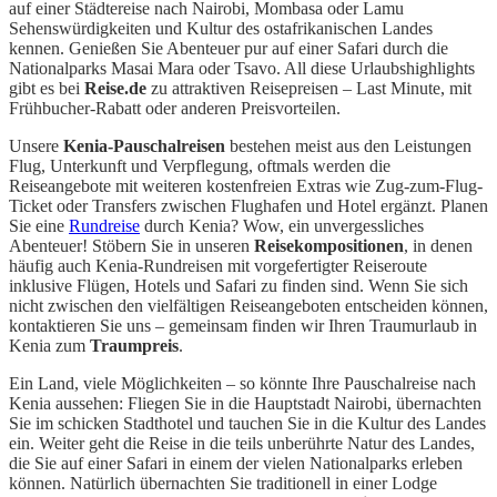
auf einer Städtereise nach Nairobi, Mombasa oder Lamu
Sehenswürdigkeiten und Kultur des ostafrikanischen Landes
kennen. Genießen Sie Abenteuer pur auf einer Safari durch die
Nationalparks Masai Mara oder Tsavo. All diese Urlaubshighlights
gibt es bei
Reise.de
zu attraktiven Reisepreisen – Last Minute, mit
Frühbucher-Rabatt oder anderen Preisvorteilen.
Unsere
Kenia-Pauschalreisen
bestehen meist aus den Leistungen
Flug, Unterkunft und Verpflegung, oftmals werden die
Reiseangebote mit weiteren kostenfreien Extras wie Zug-zum-Flug-
Ticket oder Transfers zwischen Flughafen und Hotel ergänzt. Planen
Sie eine
Rundreise
durch Kenia? Wow, ein unvergessliches
Abenteuer! Stöbern Sie in unseren
Reisekompositionen
, in denen
häufig auch Kenia-Rundreisen mit vorgefertigter Reiseroute
inklusive Flügen, Hotels und Safari zu finden sind. Wenn Sie sich
nicht zwischen den vielfältigen Reiseangeboten entscheiden können,
kontaktieren Sie uns – gemeinsam finden wir Ihren Traumurlaub in
Kenia zum
Traumpreis
.
Ein Land, viele Möglichkeiten – so könnte Ihre Pauschalreise nach
Kenia aussehen: Fliegen Sie in die Hauptstadt Nairobi, übernachten
Sie im schicken Stadthotel und tauchen Sie in die Kultur des Landes
ein. Weiter geht die Reise in die teils unberührte Natur des Landes,
die Sie auf einer Safari in einem der vielen Nationalparks erleben
können. Natürlich übernachten Sie traditionell in einer Lodge