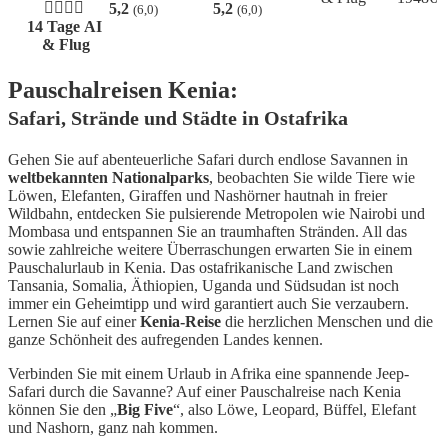
5,2
5,2
(6,0)
(6,0)
14 Tage AI
& Flug
Pauschalreisen Kenia:
Safari, Strände und Städte in Ostafrika
Gehen Sie auf abenteuerliche Safari durch endlose Savannen in
weltbekannten Nationalparks
, beobachten Sie wilde Tiere wie
Löwen, Elefanten, Giraffen und Nashörner hautnah in freier
Wildbahn, entdecken Sie pulsierende Metropolen wie Nairobi und
Mombasa und entspannen Sie an traumhaften Stränden. All das
sowie zahlreiche weitere Überraschungen erwarten Sie in einem
Pauschalurlaub in Kenia. Das ostafrikanische Land zwischen
Tansania, Somalia, Äthiopien, Uganda und Südsudan ist noch
immer ein Geheimtipp und wird garantiert auch Sie verzaubern.
Lernen Sie auf einer
Kenia-Reise
die herzlichen Menschen und die
ganze Schönheit des aufregenden Landes kennen.
Verbinden Sie mit einem Urlaub in Afrika eine spannende Jeep-
Safari durch die Savanne? Auf einer Pauschalreise nach Kenia
können Sie den „
Big Five
“, also Löwe, Leopard, Büffel, Elefant
und Nashorn, ganz nah kommen.