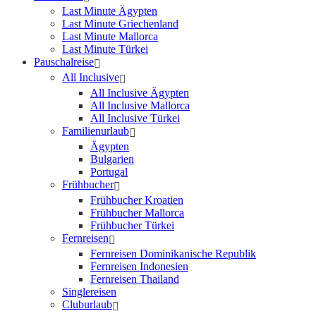
Last Minute Ägypten
Last Minute Griechenland
Last Minute Mallorca
Last Minute Türkei
Pauschalreise
All Inclusive
All Inclusive Ägypten
All Inclusive Mallorca
All Inclusive Türkei
Familienurlaub
Ägypten
Bulgarien
Portugal
Frühbucher
Frühbucher Kroatien
Frühbucher Mallorca
Frühbucher Türkei
Fernreisen
Fernreisen Dominikanische Republik
Fernreisen Indonesien
Fernreisen Thailand
Singlereisen
Cluburlaub