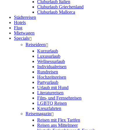
Cluburlaub Italien
Cluburlaub Griechenland
Cluburlaub Mallorca
Städtereisen
Hotels
Flug
Mietwagen
Specials
Reiseideen
Kurzurlaub
Luxusurlaub
Wellnessurlaub
Individualreisen
Rundreisen
Hochzeitsreisen
Partyurlaub
Urlaub mit Hund
Literaturreisen
Film- und Fernsehreisen
LGBTQ Reisen
Kreuzfahrten
Reisemagazin
Reisen mit Flex Tarifen
Reisen ans Mittelmeer