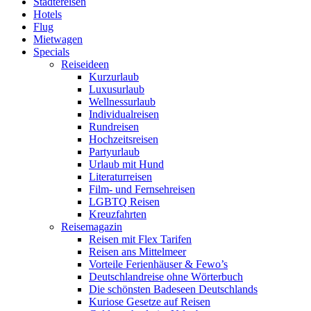
Städtereisen
Hotels
Flug
Mietwagen
Specials
Reiseideen
Kurzurlaub
Luxusurlaub
Wellnessurlaub
Individualreisen
Rundreisen
Hochzeitsreisen
Partyurlaub
Urlaub mit Hund
Literaturreisen
Film- und Fernsehreisen
LGBTQ Reisen
Kreuzfahrten
Reisemagazin
Reisen mit Flex Tarifen
Reisen ans Mittelmeer
Vorteile Ferienhäuser & Fewo’s
Deutschlandreise ohne Wörterbuch
Die schönsten Badeseen Deutschlands
Kuriose Gesetze auf Reisen