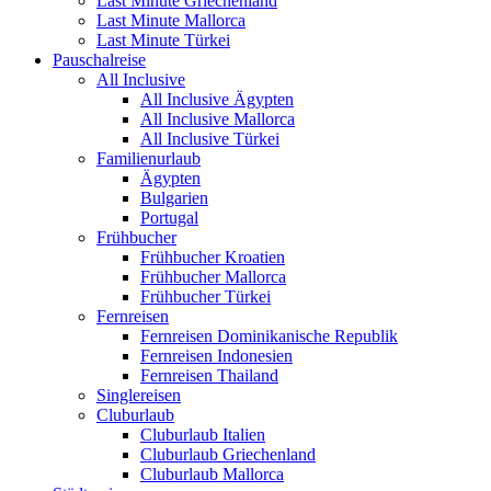
Last Minute Griechenland
Last Minute Mallorca
Last Minute Türkei
Pauschalreise
All Inclusive
All Inclusive Ägypten
All Inclusive Mallorca
All Inclusive Türkei
Familienurlaub
Ägypten
Bulgarien
Portugal
Frühbucher
Frühbucher Kroatien
Frühbucher Mallorca
Frühbucher Türkei
Fernreisen
Fernreisen Dominikanische Republik
Fernreisen Indonesien
Fernreisen Thailand
Singlereisen
Cluburlaub
Cluburlaub Italien
Cluburlaub Griechenland
Cluburlaub Mallorca