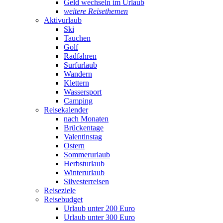
Geld wechseln im Urlaub
weitere Reisethemen
Aktivurlaub
Ski
Tauchen
Golf
Radfahren
Surfurlaub
Wandern
Klettern
Wassersport
Camping
Reisekalender
nach Monaten
Brückentage
Valentinstag
Ostern
Sommerurlaub
Herbsturlaub
Winterurlaub
Silvesterreisen
Reiseziele
Reisebudget
Urlaub unter 200 Euro
Urlaub unter 300 Euro