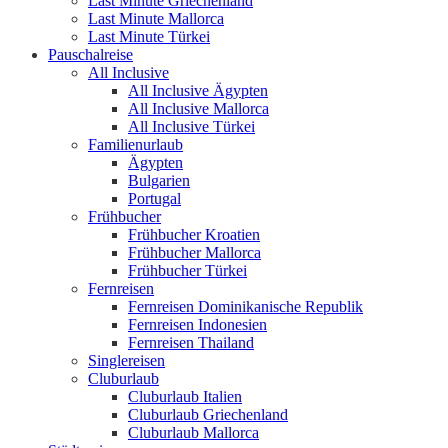
Last Minute Griechenland
Last Minute Mallorca
Last Minute Türkei
Pauschalreise
All Inclusive
All Inclusive Ägypten
All Inclusive Mallorca
All Inclusive Türkei
Familienurlaub
Ägypten
Bulgarien
Portugal
Frühbucher
Frühbucher Kroatien
Frühbucher Mallorca
Frühbucher Türkei
Fernreisen
Fernreisen Dominikanische Republik
Fernreisen Indonesien
Fernreisen Thailand
Singlereisen
Cluburlaub
Cluburlaub Italien
Cluburlaub Griechenland
Cluburlaub Mallorca