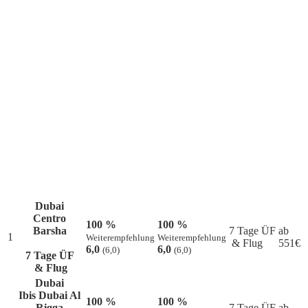
Beliebt bei unseren Kunden
Dubai
Centro
100 %
100 %
Barsha
7 Tage ÜF
ab
1
Weiterempfehlung
Weiterempfehlung
& Flug
551
€
6,0
6,0
(6,0)
(6,0)
7 Tage ÜF
& Flug
Dubai
Ibis Dubai Al
100 %
100 %
Rigga
7 Tage ÜF
ab