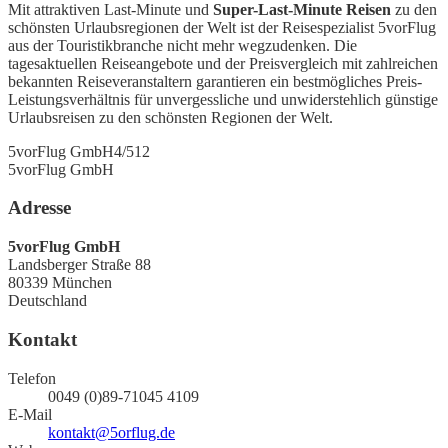
Mit attraktiven Last-Minute und
Super-Last-Minute Reisen
zu den
schönsten Urlaubsregionen der Welt ist der Reisespezialist 5vorFlug
aus der Touristikbranche nicht mehr wegzudenken. Die
tagesaktuellen Reiseangebote und der Preisvergleich mit zahlreichen
bekannten Reiseveranstaltern garantieren ein bestmögliches Preis-
Leistungsverhältnis für unvergessliche und unwiderstehlich günstige
Urlaubsreisen zu den schönsten Regionen der Welt.
5vorFlug GmbH
4
/5
12
5vorFlug GmbH
Adresse
5vorFlug GmbH
Landsberger Straße 88
80339
München
Deutschland
Kontakt
Telefon
0049 (0)89-71045 4109
E-Mail
kontakt@5orflug.de