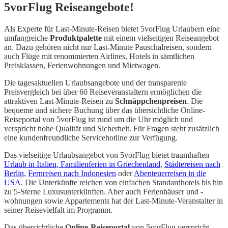
5vorFlug Reiseangebote!
Als Experte für Last-Minute-Reisen bietet 5vorFlug Urlaubern eine
umfangreiche
Produktpalette
mit einem vielseitigen Reiseangebot
an. Dazu gehören nicht nur Last-Minute Pauschalreisen, sondern
auch Flüge mit renommierten Airlines, Hotels in sämtlichen
Preisklassen, Ferienwohnungen und Mietwagen.
Die tagesaktuellen Urlaubsangebote und der transparente
Preisvergleich bei über 60 Reiseveranstaltern ermöglichen die
attraktiven Last-Minute-Reisen zu
Schnäppchenpreisen
. Die
bequeme und sichere Buchung über das übersichtliche Online-
Reiseportal von 5vorFlug ist rund um die Uhr möglich und
verspricht hohe Qualität und Sicherheit. Für Fragen steht zusätzlich
eine kundenfreundliche Servicehotline zur Verfügung.
Das vielseitige Urlaubsangebot von 5vorFlug bietet traumhaften
Urlaub in Italien
,
Familienferien in Griechenland
,
Städtereisen nach
Berlin
,
Fernreisen nach Indonesien
oder
Abenteuerreisen in die
USA
. Die Unterkünfte reichen von einfachen Standardhotels bis hin
zu 5-Sterne Luxusunterkünften. Aber auch Ferienhäuser und -
wohnungen sowie Appartements hat der Last-Minute-Veranstalter in
seiner Reisevielfalt im Programm.
Das übersichtliche
Online-Reiseportal
von 5vorFlug verspricht