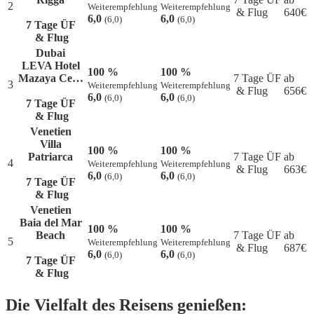
2
Weiterempfehlung
Weiterempfehlung
& Flug
640
€
6,0
6,0
(6,0)
(6,0)
7 Tage ÜF
& Flug
Dubai
LEVA Hotel
100 %
100 %
Mazaya Ce…
7 Tage ÜF
ab
3
Weiterempfehlung
Weiterempfehlung
& Flug
656
€
6,0
6,0
(6,0)
(6,0)
7 Tage ÜF
& Flug
Venetien
Villa
100 %
100 %
Patriarca
7 Tage ÜF
ab
4
Weiterempfehlung
Weiterempfehlung
& Flug
663
€
6,0
6,0
(6,0)
(6,0)
7 Tage ÜF
& Flug
Venetien
Baia del Mar
100 %
100 %
Beach
7 Tage ÜF
ab
5
Weiterempfehlung
Weiterempfehlung
& Flug
687
€
6,0
6,0
(6,0)
(6,0)
7 Tage ÜF
& Flug
Die Vielfalt des Reisens genießen: