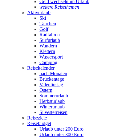
Geld wechseln im Urlaub
weitere Reisethemen
Aktivurlaub
Ski
Tauchen
Golf
Radfahren
Surfurlaub
Wandern
Klettern
Wassersport
Camping
Reisekalender
nach Monaten
Brückentage
Valentinstag
Ostern
Sommerurlaub
Herbsturlaub
Winterurlaub
Silvesterreisen
Reiseziele
Reisebudget
Urlaub unter 200 Euro
Urlaub unter 300 Euro