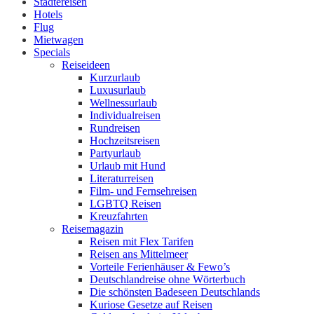
Städtereisen
Hotels
Flug
Mietwagen
Specials
Reiseideen
Kurzurlaub
Luxusurlaub
Wellnessurlaub
Individualreisen
Rundreisen
Hochzeitsreisen
Partyurlaub
Urlaub mit Hund
Literaturreisen
Film- und Fernsehreisen
LGBTQ Reisen
Kreuzfahrten
Reisemagazin
Reisen mit Flex Tarifen
Reisen ans Mittelmeer
Vorteile Ferienhäuser & Fewo’s
Deutschlandreise ohne Wörterbuch
Die schönsten Badeseen Deutschlands
Kuriose Gesetze auf Reisen