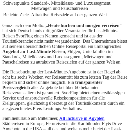
Schwerpunkte
Standard-, Mittelklasse- und Luxussegment,
Mietwagen und Pauschalreisen
Beliebte Ziele
Attraktive Reiseziele auf der ganzen Welt
Ganz nach dem Motto:
„Heute buchen und morgen verreisen“
hat sich Deutschlands drittgrößter Veranstalter für Last-Minute-
Reisen 5vorFlug einen Namen gemacht und ist aus der
Touristikbranche nicht mehr wegzudenken. Das Unternehmen bietet
auf seinem übersichtlichen Online-Reiseportal ein umfangreiches
Angebot an Last-Minute Reisen
, Flügen, Unterkünften im
Standard-, Mittelklasse- und Luxussegment, Mietwagen und
Pauschalreisen zu attraktiven Reisezielen auf der ganzen Welt an.
Die Reisebuchung der Last-Minute-Angebote ist in der Regel ab
acht bis sechs Wochen vor Reiseantritt bis zum letzten Tag der Reise
bequem und sicher online möglich. Ein
transparenter
Preisvergleich
aller Angebote bei über 60 bekannten
Reiseveranstaltern ist garantiert. 5vorFlug bietet einen erstklassigen
Service und anspruchsvolle Reisekompositionen für alle
Zielgruppen, gleichzeitig überzeugt der Touristikkonzern durch ein
ausgezeichnetes Preis-Leistungs-Verhältnis.
Familienurlaub am Mittelmeer,
All Inclusive in Ägypten
,
Städtereisen in Europa, Fernreisen in die Karibik oder Fly&Drive
Angebote in die USA – all das und weitaus mehr bietet der
Last-