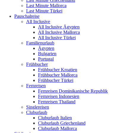
Last Minute Griechenland
Last Minute Mallorca
Last Minute Türkei
Pauschalreise
All Inclusive
All Inclusive Ägypten
All Inclusive Mallorca
All Inclusive Türkei
Familienurlaub
Ägypten
Bulgarien
Portugal
Frühbucher
Frühbucher Kroatien
Frühbucher Mallorca
Frühbucher Türkei
Fernreisen
Fernreisen Dominikanische Republik
Fernreisen Indonesien
Fernreisen Thailand
Singlereisen
Cluburlaub
Cluburlaub Italien
Cluburlaub Griechenland
Cluburlaub Mallorca