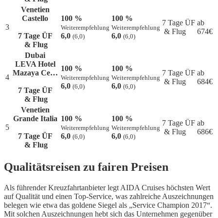
Venetien
Castello
100 %
100 %
7 Tage ÜF
ab
3
Weiterempfehlung
Weiterempfehlung
& Flug
674
€
7 Tage ÜF
6,0
6,0
(6,0)
(6,0)
& Flug
Dubai
LEVA Hotel
100 %
100 %
Mazaya Ce…
7 Tage ÜF
ab
4
Weiterempfehlung
Weiterempfehlung
& Flug
684
€
6,0
6,0
(6,0)
(6,0)
7 Tage ÜF
& Flug
Venetien
Grande Italia
100 %
100 %
7 Tage ÜF
ab
5
Weiterempfehlung
Weiterempfehlung
& Flug
686
€
7 Tage ÜF
6,0
6,0
(6,0)
(6,0)
& Flug
Qualitätsreisen zu fairen Preisen
Als führender Kreuzfahrtanbieter legt AIDA Cruises höchsten Wert
auf Qualität und einen Top-Service, was zahlreiche Auszeichnungen
belegen wie etwa das goldene Siegel als „Service Champion 2017“.
Mit solchen Auszeichnungen hebt sich das Unternehmen gegenüber