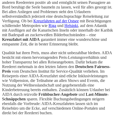
anderen Reedereien positiv ab und ermöglicht seinen Passagiere an
Bord beruhigt die Seele baumeln zu lassen, weil für alles gesorgt ist.
Bei allen Anliegen und Problemen steht den Urlaubern
selbstverständlich jederzeit eine deutschsprachige Reiseleitung zur
Verfügung. Ob bei
Kreuzfahrten auf der Ostsee
mit Besichtigungen
schillernder Metropolen wie
Riga
und
Helsinki
, auf dem Atlantik
mit Ausflügen auf die Kanarischen Inseln oder innerhalb der Karibik
mit Badespaß an zuckerweißen Bilderbuchstränden – eine
Kreuzfahrt mit AIDA
garantiert immer eine wunderschöne und
entspannte Zeit, die in bester Erinnerung bleibt.
Qualität hat ihren Preis, muss aber nicht unbezahlbar bleiben. AIDA
besticht mit einem hervorragenden Preis-Leistungsverhältnis und
hoher Transparenz bei allen Reiseangeboten. Dafür bekam die
Reederei mehrmals in den letzten Jahren den
Deutschen Fairness-
Preis
vom Deutschen Institut für Service-Qualität verliehen. Im
Reisepreis einer AIDA-Kreuzfahrt sind etliche Inklusivleistungen
wie Vollpension, die Teilnahme an allen Shows und Events, die
Nutzung der Wellnesslandschaft und gegebenenfalls eine
Kinderbetreuung bereits enthalten. Zusätzlich können Urlauber bei
AIDA durch reizvolle
Frühbucher-Angebote
und
Last-Minute-
Schnäppchen
sparen. Flexible Buchungsbedingungen steigern
ebenfalls die Vorfreude: AIDA-Kreuzfahrten lassen sich im
Reisebüro um die Ecke, auf verschiedenen Online-Portalen und
direkt bei der Reederei buchen.