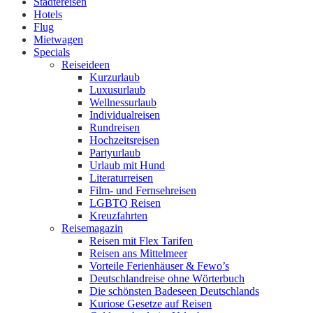
Städtereisen
Hotels
Flug
Mietwagen
Specials
Reiseideen
Kurzurlaub
Luxusurlaub
Wellnessurlaub
Individualreisen
Rundreisen
Hochzeitsreisen
Partyurlaub
Urlaub mit Hund
Literaturreisen
Film- und Fernsehreisen
LGBTQ Reisen
Kreuzfahrten
Reisemagazin
Reisen mit Flex Tarifen
Reisen ans Mittelmeer
Vorteile Ferienhäuser & Fewo’s
Deutschlandreise ohne Wörterbuch
Die schönsten Badeseen Deutschlands
Kuriose Gesetze auf Reisen