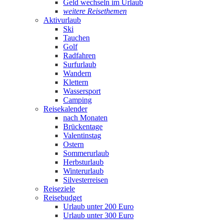
Geld wechseln im Urlaub
weitere Reisethemen
Aktivurlaub
Ski
Tauchen
Golf
Radfahren
Surfurlaub
Wandern
Klettern
Wassersport
Camping
Reisekalender
nach Monaten
Brückentage
Valentinstag
Ostern
Sommerurlaub
Herbsturlaub
Winterurlaub
Silvesterreisen
Reiseziele
Reisebudget
Urlaub unter 200 Euro
Urlaub unter 300 Euro