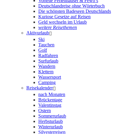
Vorteile Ferienhäuser & Fewo’s
Deutschlandreise ohne Wörterbuch
Die schönsten Badeseen Deutschlands
Kuriose Gesetze auf Reisen
Geld wechseln im Urlaub
weitere Reisethemen
Aktivurlaub
Ski
Tauchen
Golf
Radfahren
Surfurlaub
Wandern
Klettern
Wassersport
Camping
Reisekalender
nach Monaten
Brückentage
Valentinstag
Ostern
Sommerurlaub
Herbsturlaub
Winterurlaub
Silvesterreisen