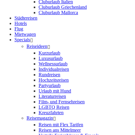
Cluburlaub Italien
Cluburlaub Griechenland
Cluburlaub Mallorca
Städtereisen
Hotels
Flug
Mietwagen
Specials
Reiseideen
Kurzurlaub
Luxusurlaub
Wellnessurlaub
Individualreisen
Rundreisen
Hochzeitsreisen
Partyurlaub
Urlaub mit Hund
Literaturreisen
Film- und Fernsehreisen
LGBTQ Reisen
Kreuzfahrten
Reisemagazin
Reisen mit Flex Tarifen
Reisen ans Mittelmeer