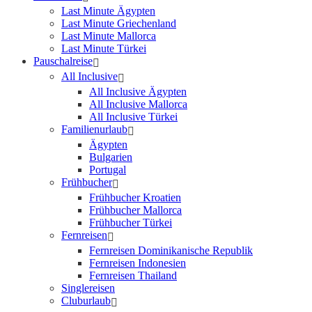
Last Minute Ägypten
Last Minute Griechenland
Last Minute Mallorca
Last Minute Türkei
Pauschalreise
All Inclusive
All Inclusive Ägypten
All Inclusive Mallorca
All Inclusive Türkei
Familienurlaub
Ägypten
Bulgarien
Portugal
Frühbucher
Frühbucher Kroatien
Frühbucher Mallorca
Frühbucher Türkei
Fernreisen
Fernreisen Dominikanische Republik
Fernreisen Indonesien
Fernreisen Thailand
Singlereisen
Cluburlaub