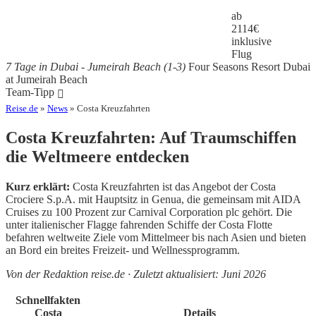
ab
2114
€
inklusive
Flug
7 Tage in Dubai - Jumeirah Beach (1-3)
Four Seasons Resort Dubai
at Jumeirah Beach
Team-Tipp
Reise.de
»
News
» Costa Kreuzfahrten
Costa Kreuzfahrten: Auf Traumschiffen
die Weltmeere entdecken
Kurz erklärt:
Costa Kreuzfahrten ist das Angebot der Costa
Crociere S.p.A. mit Hauptsitz in Genua, die gemeinsam mit AIDA
Cruises zu 100 Prozent zur Carnival Corporation plc gehört. Die
unter italienischer Flagge fahrenden Schiffe der Costa Flotte
befahren weltweite Ziele vom Mittelmeer bis nach Asien und bieten
an Bord ein breites Freizeit- und Wellnessprogramm.
Von der Redaktion reise.de · Zuletzt aktualisiert: Juni 2026
Schnellfakten
Costa
Details