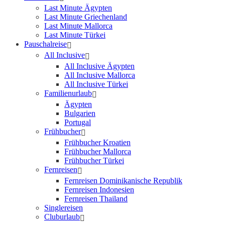
Last Minute Ägypten
Last Minute Griechenland
Last Minute Mallorca
Last Minute Türkei
Pauschalreise
All Inclusive
All Inclusive Ägypten
All Inclusive Mallorca
All Inclusive Türkei
Familienurlaub
Ägypten
Bulgarien
Portugal
Frühbucher
Frühbucher Kroatien
Frühbucher Mallorca
Frühbucher Türkei
Fernreisen
Fernreisen Dominikanische Republik
Fernreisen Indonesien
Fernreisen Thailand
Singlereisen
Cluburlaub