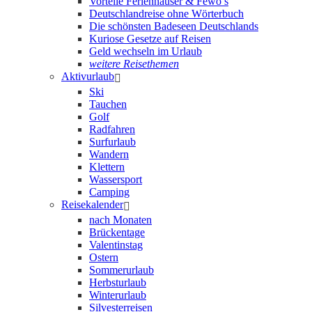
Vorteile Ferienhäuser & Fewo’s
Deutschlandreise ohne Wörterbuch
Die schönsten Badeseen Deutschlands
Kuriose Gesetze auf Reisen
Geld wechseln im Urlaub
weitere Reisethemen
Aktivurlaub
Ski
Tauchen
Golf
Radfahren
Surfurlaub
Wandern
Klettern
Wassersport
Camping
Reisekalender
nach Monaten
Brückentage
Valentinstag
Ostern
Sommerurlaub
Herbsturlaub
Winterurlaub
Silvesterreisen