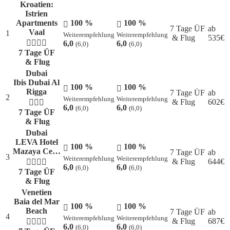
Kroatien:
Istrien
Apartments
100 %
100 %
7 Tage ÜF
ab
Vaal
1
Weiterempfehlung
Weiterempfehlung
& Flug
535
€
6,0
6,0
(6,0)
(6,0)
7 Tage ÜF
& Flug
Dubai
Ibis Dubai Al
100 %
100 %
Rigga
7 Tage ÜF
ab
2
Weiterempfehlung
Weiterempfehlung
& Flug
602
€
6,0
6,0
(6,0)
(6,0)
7 Tage ÜF
& Flug
Dubai
LEVA Hotel
100 %
100 %
Mazaya Ce…
7 Tage ÜF
ab
3
Weiterempfehlung
Weiterempfehlung
& Flug
644
€
6,0
6,0
(6,0)
(6,0)
7 Tage ÜF
& Flug
Venetien
Baia del Mar
100 %
100 %
Beach
7 Tage ÜF
ab
4
Weiterempfehlung
Weiterempfehlung
& Flug
687
€
6,0
6,0
(6,0)
(6,0)