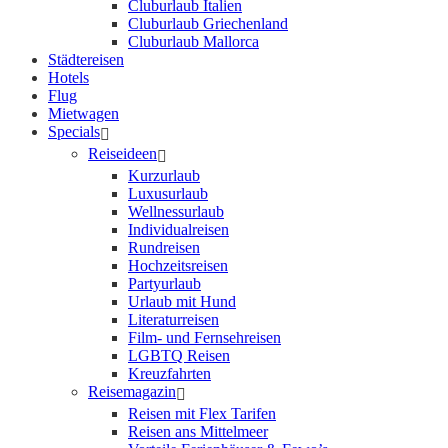
Cluburlaub Italien
Cluburlaub Griechenland
Cluburlaub Mallorca
Städtereisen
Hotels
Flug
Mietwagen
Specials
Reiseideen
Kurzurlaub
Luxusurlaub
Wellnessurlaub
Individualreisen
Rundreisen
Hochzeitsreisen
Partyurlaub
Urlaub mit Hund
Literaturreisen
Film- und Fernsehreisen
LGBTQ Reisen
Kreuzfahrten
Reisemagazin
Reisen mit Flex Tarifen
Reisen ans Mittelmeer