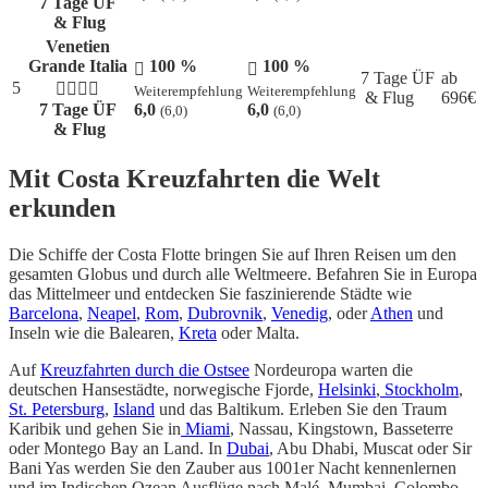
7 Tage ÜF
& Flug
Venetien
Grande Italia
100 %
100 %
7 Tage ÜF
ab
5
Weiterempfehlung
Weiterempfehlung
& Flug
696
€
7 Tage ÜF
6,0
6,0
(6,0)
(6,0)
& Flug
Mit Costa Kreuzfahrten die Welt
erkunden
Die Schiffe der Costa Flotte bringen Sie auf Ihren Reisen um den
gesamten Globus und durch alle Weltmeere. Befahren Sie in Europa
das Mittelmeer und entdecken Sie faszinierende Städte wie
Barcelona
,
Neapel
,
Rom
,
Dubrovnik
,
Venedig
, oder
Athen
und
Inseln wie die Balearen,
Kreta
oder Malta.
Auf
Kreuzfahrten durch die Ostsee
Nordeuropa warten die
deutschen Hansestädte, norwegische Fjorde,
Helsinki
,
Stockholm
,
St. Petersburg
,
Island
und das Baltikum. Erleben Sie den Traum
Karibik und gehen Sie in
Miami
, Nassau, Kingstown, Basseterre
oder Montego Bay an Land. In
Dubai
, Abu Dhabi, Muscat oder Sir
Bani Yas werden Sie den Zauber aus 1001er Nacht kennenlernen
und im Indischen Ozean Ausflüge nach Malé, Mumbai, Colombo,