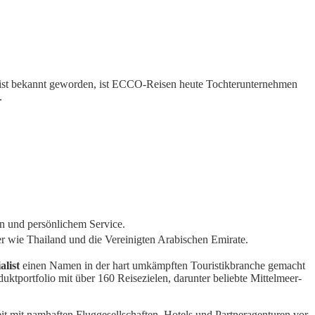
alist bekannt geworden, ist ECCO-Reisen heute Tochterunternehmen
.
en und persönlichem Service.
r wie Thailand und die Vereinigten Arabischen Emirate.
list
einen Namen in der hart umkämpften Touristikbranche gemacht
uktportfolio mit über 160 Reisezielen, darunter beliebte Mittelmeer-
it mit namhaften Fluggesellschaften, Hotels und Partneragenturen vor