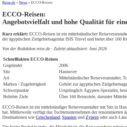
Reise.de
»
News
» ECCO-Reisen
ECCO-Reisen:
Angebotsvielfalt und hohe Qualität für e
Kurz erklärt:
ECCO-Reisen ist ein mittelständischer Reiseveranstal
der ägyptischen Zielgebietsagentur ISIS Travel und bietet über 160 
Von der Redaktion reise.de · Zuletzt aktualisiert: Juni 2026
Schnellfakten ECCO-Reisen
Gegründet
2006
Sitz
Hannover
Art
Mittelständischer Reiseveranstalter, 
Marken / Zugehörigkeit
Gehört zur ägyptischen Zielgebietsage
Schwerpunkte
Ursprünglich Ägypten-Spezialist, heu
Beliebte Ziele
Über 160 Reiseziele, darunter Mittel
ECCO-Reisen ist ein mittelständiger Reiseveranstalter mit Sitz in H
hat. Mittlerweile verfügt das Tochterunternehmen der renommierten ägy
Destinationen wie
Griechenland
,
Spanien
und
Zypern
oder auch Länd
Die breite Produktpalette, die Möglichkeit alle Reiseangebote mitein