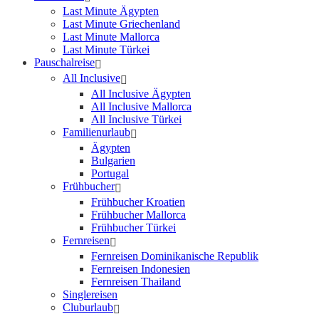
Last Minute Ägypten
Last Minute Griechenland
Last Minute Mallorca
Last Minute Türkei
Pauschalreise
All Inclusive
All Inclusive Ägypten
All Inclusive Mallorca
All Inclusive Türkei
Familienurlaub
Ägypten
Bulgarien
Portugal
Frühbucher
Frühbucher Kroatien
Frühbucher Mallorca
Frühbucher Türkei
Fernreisen
Fernreisen Dominikanische Republik
Fernreisen Indonesien
Fernreisen Thailand
Singlereisen
Cluburlaub