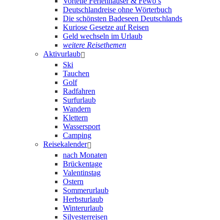
Vorteile Ferienhäuser & Fewo’s
Deutschlandreise ohne Wörterbuch
Die schönsten Badeseen Deutschlands
Kuriose Gesetze auf Reisen
Geld wechseln im Urlaub
weitere Reisethemen
Aktivurlaub
Ski
Tauchen
Golf
Radfahren
Surfurlaub
Wandern
Klettern
Wassersport
Camping
Reisekalender
nach Monaten
Brückentage
Valentinstag
Ostern
Sommerurlaub
Herbsturlaub
Winterurlaub
Silvesterreisen