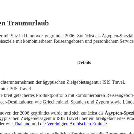
inen Traumurlaub
ter mit Sitz in Hannover, gegründet 2006. Zunächst als Ägypten-Spezi
Reiseziele mit kombinierbaren Reiseangeboten und persönlichem Service
Details
Tochterunternehmen der ägyptischen Zielgebietsagentur ISIS Travel.
ntur ISIS Travel.
te breit gefächertes Produktportfolio mit kombinierbaren Reiseangebot
meer-Destinationen wie Griechenland, Spanien und Zypern sowie Lände
annover, der 2006 gegründet wurde und sich zunächst als
Ägypten-Spezia
ptischen Zielgebietsagentur ISIS Travel über ein breitgefächertes Prod
er wie
Thailand
und die
Vereinigten Arabischen Emirate
.
ander zu kombinieren, ein persönlicher Service sowie die Zusammenarbe