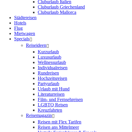
Cluburlaub Italien
Cluburlaub Griechenland
Cluburlaub Mallorca
Städtereisen
Hotels
Flug
Mietwagen
Specials
Reiseideen
Kurzurlaub
Luxusurlaub
Wellnessurlaub
Individualreisen
Rundreisen
Hochzeitsreisen
Partyurlaub
Urlaub mit Hund
Literaturreisen
Film- und Fernsehreisen
LGBTQ Reisen
Kreuzfahrten
Reisemagazin
Reisen mit Flex Tarifen
Reisen ans Mittelmeer