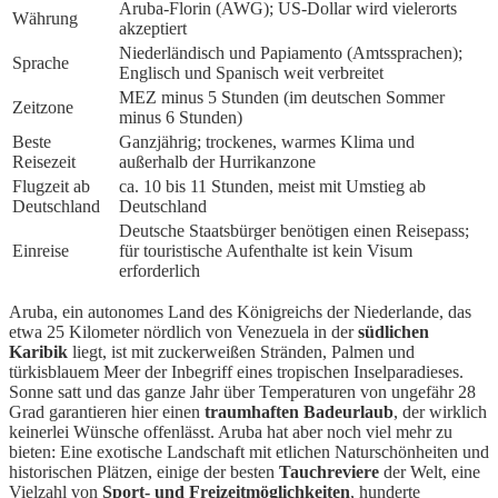
Aruba-Florin (AWG); US-Dollar wird vielerorts
Währung
akzeptiert
Niederländisch und Papiamento (Amtssprachen);
Sprache
Englisch und Spanisch weit verbreitet
MEZ minus 5 Stunden (im deutschen Sommer
Zeitzone
minus 6 Stunden)
Beste
Ganzjährig; trockenes, warmes Klima und
Reisezeit
außerhalb der Hurrikanzone
Flugzeit ab
ca. 10 bis 11 Stunden, meist mit Umstieg ab
Deutschland
Deutschland
Deutsche Staatsbürger benötigen einen Reisepass;
Einreise
für touristische Aufenthalte ist kein Visum
erforderlich
Aruba, ein autonomes Land des Königreichs der Niederlande, das
etwa 25 Kilometer nördlich von Venezuela in der
südlichen
Karibik
liegt, ist mit zuckerweißen Stränden, Palmen und
türkisblauem Meer der Inbegriff eines tropischen Inselparadieses.
Sonne satt und das ganze Jahr über Temperaturen von ungefähr 28
Grad garantieren hier einen
traumhaften Badeurlaub
, der wirklich
keinerlei Wünsche offenlässt. Aruba hat aber noch viel mehr zu
bieten: Eine exotische Landschaft mit etlichen Naturschönheiten und
historischen Plätzen, einige der besten
Tauchreviere
der Welt, eine
Vielzahl von
Sport- und Freizeitmöglichkeiten
, hunderte