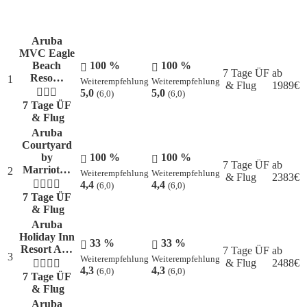
Aruba
MVC Eagle
Beach
100 %
100 %
7 Tage ÜF
ab
Reso…
1
Weiterempfehlung
Weiterempfehlung
& Flug
1989
€
5,0
5,0
(6,0)
(6,0)
7 Tage ÜF
& Flug
Aruba
Courtyard
by
100 %
100 %
7 Tage ÜF
ab
Marriot…
2
Weiterempfehlung
Weiterempfehlung
& Flug
2383
€
4,4
4,4
(6,0)
(6,0)
7 Tage ÜF
& Flug
Aruba
Holiday Inn
33 %
33 %
Resort A…
7 Tage ÜF
ab
3
Weiterempfehlung
Weiterempfehlung
& Flug
2488
€
4,3
4,3
(6,0)
(6,0)
7 Tage ÜF
& Flug
Aruba