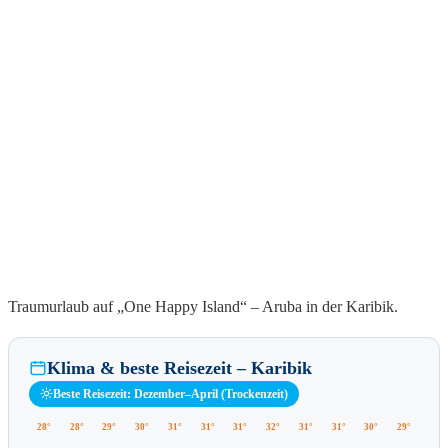
Traumurlaub auf „One Happy Island“ – Aruba in der Karibik.
Klima & beste Reisezeit – Karibik
Beste Reisezeit: Dezember–April (Trockenzeit)
28°
28°
29°
30°
31°
31°
31°
32°
31°
31°
30°
29°