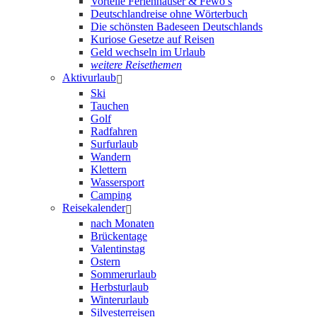
Vorteile Ferienhäuser & Fewo’s
Deutschlandreise ohne Wörterbuch
Die schönsten Badeseen Deutschlands
Kuriose Gesetze auf Reisen
Geld wechseln im Urlaub
weitere Reisethemen
Aktivurlaub
Ski
Tauchen
Golf
Radfahren
Surfurlaub
Wandern
Klettern
Wassersport
Camping
Reisekalender
nach Monaten
Brückentage
Valentinstag
Ostern
Sommerurlaub
Herbsturlaub
Winterurlaub
Silvesterreisen