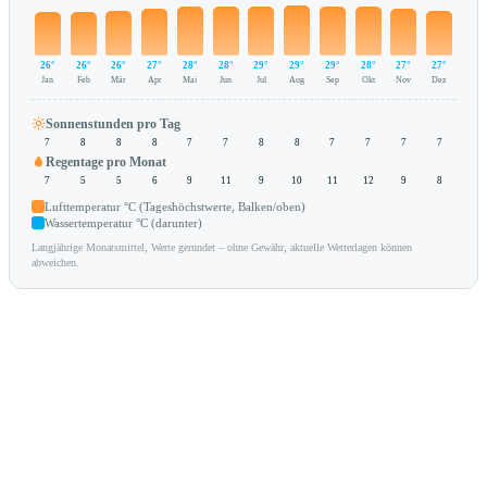
26°
26°
26°
27°
28°
28°
29°
29°
29°
28°
27°
27°
Jan
Feb
Mär
Apr
Mai
Jun
Jul
Aug
Sep
Okt
Nov
Dez
Sonnenstunden pro Tag
7
8
8
8
7
7
8
8
7
7
7
7
Regentage pro Monat
7
5
5
6
9
11
9
10
11
12
9
8
Lufttemperatur °C (Tageshöchstwerte, Balken/oben)
Wassertemperatur °C (darunter)
Langjährige Monatsmittel, Werte gerundet – ohne Gewähr, aktuelle Wetterlagen können
abweichen.