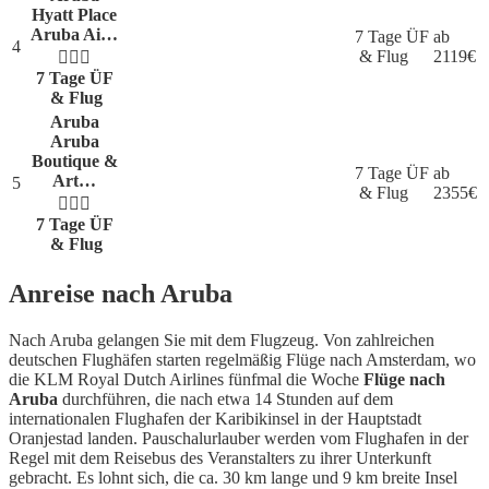
Hyatt Place
Aruba Ai…
7 Tage ÜF
ab
4
& Flug
2119
€
7 Tage ÜF
& Flug
Aruba
Aruba
Boutique &
7 Tage ÜF
ab
Art…
5
& Flug
2355
€
7 Tage ÜF
& Flug
Anreise nach Aruba
Nach Aruba gelangen Sie mit dem Flugzeug. Von zahlreichen
deutschen Flughäfen starten regelmäßig Flüge nach Amsterdam, wo
die KLM Royal Dutch Airlines fünfmal die Woche
Flüge nach
Aruba
durchführen, die nach etwa 14 Stunden auf dem
internationalen Flughafen der Karibikinsel in der Hauptstadt
Oranjestad landen. Pauschalurlauber werden vom Flughafen in der
Regel mit dem Reisebus des Veranstalters zu ihrer Unterkunft
gebracht. Es lohnt sich, die ca. 30 km lange und 9 km breite Insel