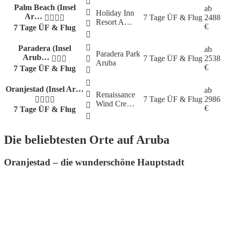
Palm Beach (Insel
ab
Holiday Inn
Ar…
7 Tage
ÜF & Flug
2488
Resort A…
€
7 Tage ÜF & Flug
Paradera (Insel
ab
Paradera Park
Arub…
7 Tage
ÜF & Flug
2538
Aruba
€
7 Tage ÜF & Flug
Oranjestad (Insel Ar…
ab
Renaissance
7 Tage
ÜF & Flug
2986
Wind Cre…
€
7 Tage ÜF & Flug
Die beliebtesten Orte auf Aruba
Oranjestad – die wunderschöne Hauptstadt