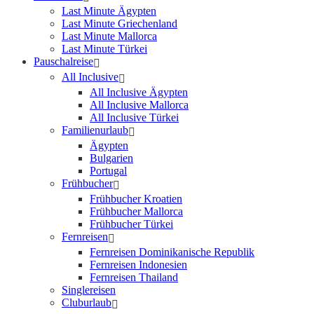
Last Minute Ägypten
Last Minute Griechenland
Last Minute Mallorca
Last Minute Türkei
Pauschalreise
All Inclusive
All Inclusive Ägypten
All Inclusive Mallorca
All Inclusive Türkei
Familienurlaub
Ägypten
Bulgarien
Portugal
Frühbucher
Frühbucher Kroatien
Frühbucher Mallorca
Frühbucher Türkei
Fernreisen
Fernreisen Dominikanische Republik
Fernreisen Indonesien
Fernreisen Thailand
Singlereisen
Cluburlaub