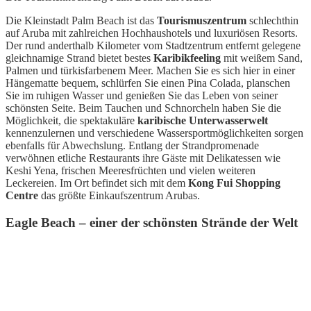
Die Kleinstadt Palm Beach ist das
Tourismuszentrum
schlechthin
auf Aruba mit zahlreichen Hochhaushotels und luxuriösen Resorts.
Der rund anderthalb Kilometer vom Stadtzentrum entfernt gelegene
gleichnamige Strand bietet bestes
Karibikfeeling
mit weißem Sand,
Palmen und türkisfarbenem Meer. Machen Sie es sich hier in einer
Hängematte bequem, schlürfen Sie einen Pina Colada, planschen
Sie im ruhigen Wasser und genießen Sie das Leben von seiner
schönsten Seite. Beim Tauchen und Schnorcheln haben Sie die
Möglichkeit, die spektakuläre
karibische Unterwasserwelt
kennenzulernen und verschiedene Wassersportmöglichkeiten sorgen
ebenfalls für Abwechslung. Entlang der Strandpromenade
verwöhnen etliche Restaurants ihre Gäste mit Delikatessen wie
Keshi Yena, frischen Meeresfrüchten und vielen weiteren
Leckereien. Im Ort befindet sich mit dem
Kong Fui Shopping
Centre
das größte Einkaufszentrum Arubas.
Eagle Beach – einer der schönsten Strände der Welt