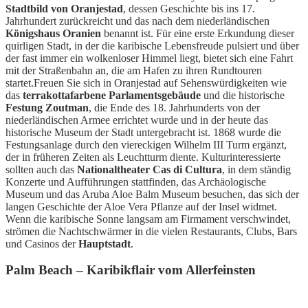
Stadtbild von Oranjestad
, dessen Geschichte bis ins 17.
Jahrhundert zurückreicht und das nach dem niederländischen
Königshaus Oranien
benannt ist. Für eine erste Erkundung dieser
quirligen Stadt, in der die karibische Lebensfreude pulsiert und über
der fast immer ein wolkenloser Himmel liegt, bietet sich eine Fahrt
mit der Straßenbahn an, die am Hafen zu ihren Rundtouren
startet.Freuen Sie sich in Oranjestad auf Sehenswürdigkeiten wie
das
terrakottafarbene Parlamentsgebäude
und die historische
Festung Zoutman
, die Ende des 18. Jahrhunderts von der
niederländischen Armee errichtet wurde und in der heute das
historische Museum der Stadt untergebracht ist. 1868 wurde die
Festungsanlage durch den viereckigen Wilhelm III Turm ergänzt,
der in früheren Zeiten als Leuchtturm diente. Kulturinteressierte
sollten auch das
Nationaltheater Cas di Cultura
, in dem ständig
Konzerte und Aufführungen stattfinden, das Archäologische
Museum und das Aruba Aloe Balm Museum besuchen, das sich der
langen Geschichte der Aloe Vera Pflanze auf der Insel widmet.
Wenn die karibische Sonne langsam am Firmament verschwindet,
strömen die Nachtschwärmer in die vielen Restaurants, Clubs, Bars
und Casinos der
Hauptstadt
.
Palm Beach – Karibikflair vom Allerfeinsten