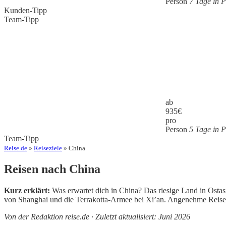
Person
7 Tage in P
Kunden-Tipp
Team-Tipp
ab
935
€
pro
Person
5 Tage in 
Team-Tipp
Reise.de
»
Reiseziele
» China
Reisen nach China
Kurz erklärt:
Was erwartet dich in China? Das riesige Land in Ostas
von Shanghai und die Terrakotta-Armee bei Xi’an. Angenehme Reiseze
Von der Redaktion reise.de · Zuletzt aktualisiert: Juni 2026