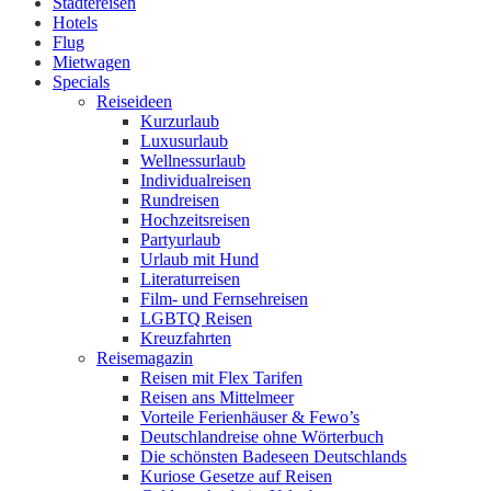
Städtereisen
Hotels
Flug
Mietwagen
Specials
Reiseideen
Kurzurlaub
Luxusurlaub
Wellnessurlaub
Individualreisen
Rundreisen
Hochzeitsreisen
Partyurlaub
Urlaub mit Hund
Literaturreisen
Film- und Fernsehreisen
LGBTQ Reisen
Kreuzfahrten
Reisemagazin
Reisen mit Flex Tarifen
Reisen ans Mittelmeer
Vorteile Ferienhäuser & Fewo’s
Deutschlandreise ohne Wörterbuch
Die schönsten Badeseen Deutschlands
Kuriose Gesetze auf Reisen