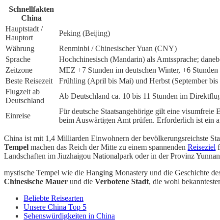
Schnellfakten
China
Hauptstadt /
Peking (Beijing)
Hauptort
Währung
Renminbi / Chinesischer Yuan (CNY)
Sprache
Hochchinesisch (Mandarin) als Amtssprache; daneben
Zeitzone
MEZ +7 Stunden im deutschen Winter, +6 Stunden 
Beste Reisezeit
Frühling (April bis Mai) und Herbst (September bis
Flugzeit ab
Ab Deutschland ca. 10 bis 11 Stunden im Direktflu
Deutschland
Für deutsche Staatsangehörige gilt eine visumfreie 
Einreise
beim Auswärtigen Amt prüfen. Erforderlich ist ein a
China ist mit 1,4 Milliarden Einwohnern der bevölkerungsreichste Sta
Tempel
machen das Reich der Mitte zu einem spannenden
Reiseziel
f
Landschaften im Jiuzhaigou Nationalpark oder in der Provinz Yunnan
mystische Tempel wie die Hanging Monastery und die Geschichte des 
Chinesische Mauer
und die
Verbotene Stadt
, die wohl bekanntest
Beliebte Reisearten
Unsere China Top 5
Sehenswürdigkeiten in China