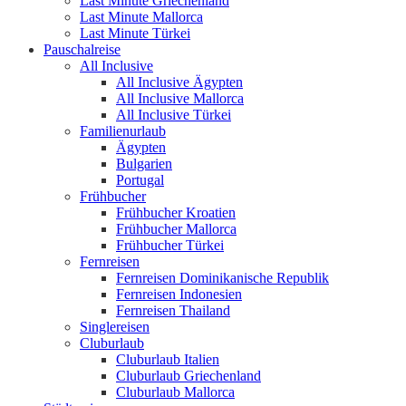
Last Minute Griechenland
Last Minute Mallorca
Last Minute Türkei
Pauschalreise
All Inclusive
All Inclusive Ägypten
All Inclusive Mallorca
All Inclusive Türkei
Familienurlaub
Ägypten
Bulgarien
Portugal
Frühbucher
Frühbucher Kroatien
Frühbucher Mallorca
Frühbucher Türkei
Fernreisen
Fernreisen Dominikanische Republik
Fernreisen Indonesien
Fernreisen Thailand
Singlereisen
Cluburlaub
Cluburlaub Italien
Cluburlaub Griechenland
Cluburlaub Mallorca