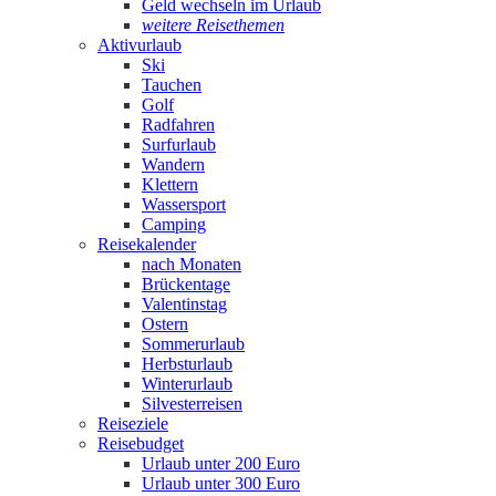
Geld wechseln im Urlaub
weitere Reisethemen
Aktivurlaub
Ski
Tauchen
Golf
Radfahren
Surfurlaub
Wandern
Klettern
Wassersport
Camping
Reisekalender
nach Monaten
Brückentage
Valentinstag
Ostern
Sommerurlaub
Herbsturlaub
Winterurlaub
Silvesterreisen
Reiseziele
Reisebudget
Urlaub unter 200 Euro
Urlaub unter 300 Euro