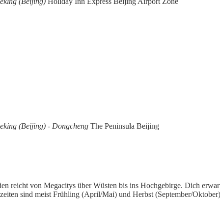
eking (Beijing)
Holiday Inn Express Beijing Airport Zone
Peking (Beijing) - Dongcheng
The Peninsula Beijing
ien reicht von Megacitys über Wüsten bis ins Hochgebirge. Dich erwart
iten sind meist Frühling (April/Mai) und Herbst (September/Oktober)