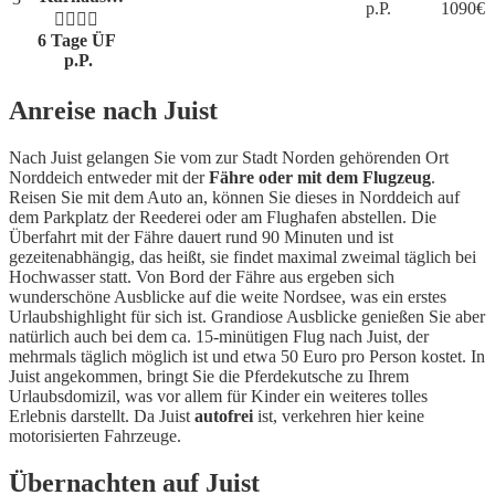
p.P.
1090
€
6 Tage ÜF
p.P.
Anreise nach Juist
Nach Juist gelangen Sie vom zur Stadt Norden gehörenden Ort
Norddeich entweder mit der
Fähre oder mit dem Flugzeug
.
Reisen Sie mit dem Auto an, können Sie dieses in Norddeich auf
dem Parkplatz der Reederei oder am Flughafen abstellen. Die
Überfahrt mit der Fähre dauert rund 90 Minuten und ist
gezeitenabhängig, das heißt, sie findet maximal zweimal täglich bei
Hochwasser statt. Von Bord der Fähre aus ergeben sich
wunderschöne Ausblicke auf die weite Nordsee, was ein erstes
Urlaubshighlight für sich ist. Grandiose Ausblicke genießen Sie aber
natürlich auch bei dem ca. 15-minütigen Flug nach Juist, der
mehrmals täglich möglich ist und etwa 50 Euro pro Person kostet. In
Juist angekommen, bringt Sie die Pferdekutsche zu Ihrem
Urlaubsdomizil, was vor allem für Kinder ein weiteres tolles
Erlebnis darstellt. Da Juist
autofrei
ist, verkehren hier keine
motorisierten Fahrzeuge.
Übernachten auf Juist