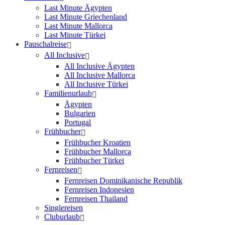
Last Minute Ägypten
Last Minute Griechenland
Last Minute Mallorca
Last Minute Türkei
Pauschalreise
All Inclusive
All Inclusive Ägypten
All Inclusive Mallorca
All Inclusive Türkei
Familienurlaub
Ägypten
Bulgarien
Portugal
Frühbucher
Frühbucher Kroatien
Frühbucher Mallorca
Frühbucher Türkei
Fernreisen
Fernreisen Dominikanische Republik
Fernreisen Indonesien
Fernreisen Thailand
Singlereisen
Cluburlaub