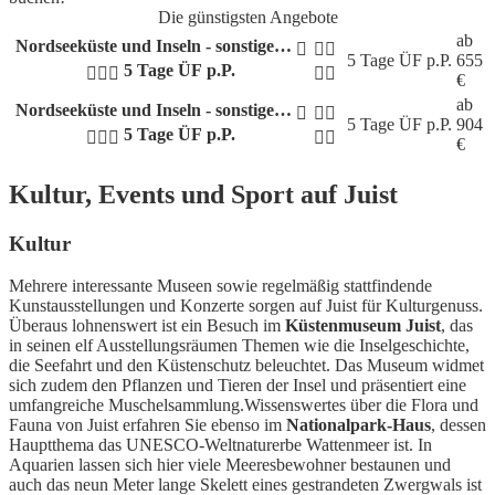
Die günstigsten Angebote
ab
Nordseeküste und Inseln - sonstige…
5 Tage
ÜF p.P.
655
5 Tage ÜF p.P.
€
ab
Nordseeküste und Inseln - sonstige…
5 Tage
ÜF p.P.
904
5 Tage ÜF p.P.
€
Kultur, Events und Sport auf Juist
Kultur
Mehrere interessante Museen sowie regelmäßig stattfindende
Kunstausstellungen und Konzerte sorgen auf Juist für Kulturgenuss.
Überaus lohnenswert ist ein Besuch im
Küstenmuseum Juist
, das
in seinen elf Ausstellungsräumen Themen wie die Inselgeschichte,
die Seefahrt und den Küstenschutz beleuchtet. Das Museum widmet
sich zudem den Pflanzen und Tieren der Insel und präsentiert eine
umfangreiche Muschelsammlung.Wissenswertes über die Flora und
Fauna von Juist erfahren Sie ebenso im
Nationalpark-Haus
, dessen
Hauptthema das UNESCO-Weltnaturerbe Wattenmeer ist. In
Aquarien lassen sich hier viele Meeresbewohner bestaunen und
auch das neun Meter lange Skelett eines gestrandeten Zwergwals ist