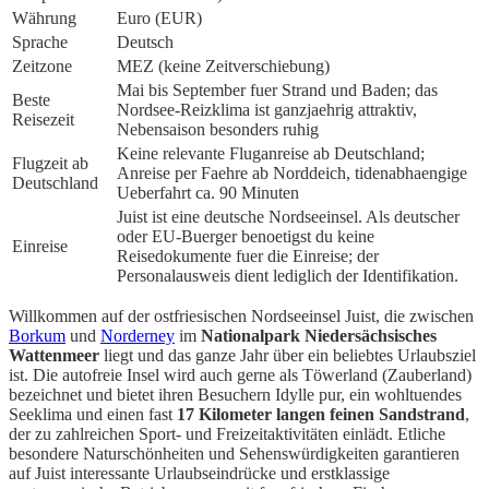
Währung
Euro (EUR)
Sprache
Deutsch
Zeitzone
MEZ (keine Zeitverschiebung)
Mai bis September fuer Strand und Baden; das
Beste
Nordsee-Reizklima ist ganzjaehrig attraktiv,
Reisezeit
Nebensaison besonders ruhig
Keine relevante Fluganreise ab Deutschland;
Flugzeit ab
Anreise per Faehre ab Norddeich, tidenabhaengige
Deutschland
Ueberfahrt ca. 90 Minuten
Juist ist eine deutsche Nordseeinsel. Als deutscher
oder EU-Buerger benoetigst du keine
Einreise
Reisedokumente fuer die Einreise; der
Personalausweis dient lediglich der Identifikation.
Willkommen auf der ostfriesischen Nordseeinsel Juist, die zwischen
Borkum
und
Norderney
im
Nationalpark Niedersächsisches
Wattenmeer
liegt und das ganze Jahr über ein beliebtes Urlaubsziel
ist. Die autofreie Insel wird auch gerne als Töwerland (Zauberland)
bezeichnet und bietet ihren Besuchern Idylle pur, ein wohltuendes
Seeklima und einen fast
17 Kilometer langen feinen Sandstrand
,
der zu zahlreichen Sport- und Freizeitaktivitäten einlädt. Etliche
besondere Naturschönheiten und Sehenswürdigkeiten garantieren
auf Juist interessante Urlaubseindrücke und erstklassige