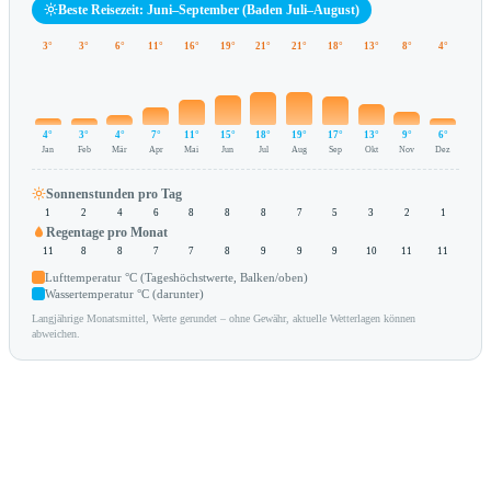
Beste Reisezeit: Juni–September (Baden Juli–August)
3°
3°
6°
11°
16°
19°
21°
21°
18°
13°
8°
4°
4°
3°
4°
7°
11°
15°
18°
19°
17°
13°
9°
6°
Jan
Feb
Mär
Apr
Mai
Jun
Jul
Aug
Sep
Okt
Nov
Dez
Sonnenstunden pro Tag
1
2
4
6
8
8
8
7
5
3
2
1
Regentage pro Monat
11
8
8
7
7
8
9
9
9
10
11
11
Lufttemperatur °C (Tageshöchstwerte, Balken/oben)
Wassertemperatur °C (darunter)
Langjährige Monatsmittel, Werte gerundet – ohne Gewähr, aktuelle Wetterlagen können
abweichen.