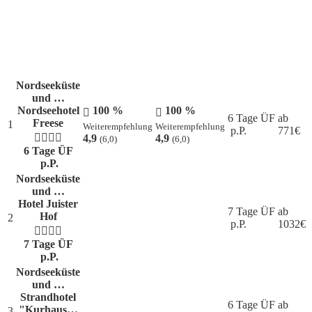
Nordseeküste
und …
Nordseehotel
100 %
100 %
6 Tage ÜF
ab
Freese
1
Weiterempfehlung
Weiterempfehlung
p.P.
771
€
4,9
4,9
(6,0)
(6,0)
6 Tage ÜF
p.P.
Nordseeküste
und …
Hotel Juister
7 Tage ÜF
ab
Hof
2
p.P.
1032
€
7 Tage ÜF
p.P.
Nordseeküste
und …
Strandhotel
6 Tage ÜF
ab
"Kurhaus…
3