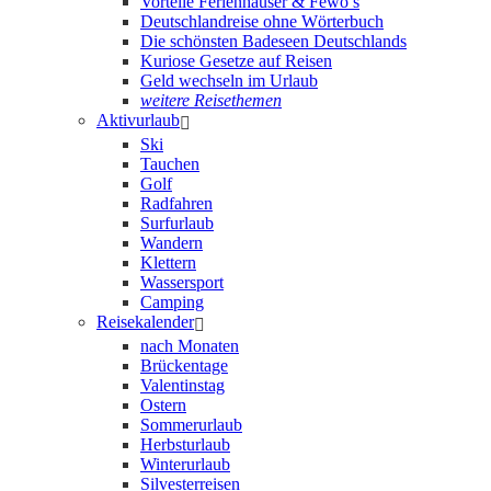
Vorteile Ferienhäuser & Fewo’s
Deutschlandreise ohne Wörterbuch
Die schönsten Badeseen Deutschlands
Kuriose Gesetze auf Reisen
Geld wechseln im Urlaub
weitere Reisethemen
Aktivurlaub
Ski
Tauchen
Golf
Radfahren
Surfurlaub
Wandern
Klettern
Wassersport
Camping
Reisekalender
nach Monaten
Brückentage
Valentinstag
Ostern
Sommerurlaub
Herbsturlaub
Winterurlaub
Silvesterreisen