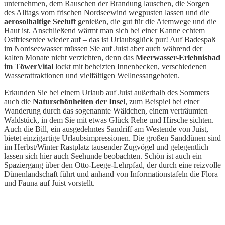
unternehmen, dem Rauschen der Brandung lauschen, die Sorgen
des Alltags vom frischen Nordseewind wegpusten lassen und die
aerosolhaltige Seeluft
genießen, die gut für die Atemwege und die
Haut ist. Anschließend wärmt man sich bei einer Kanne echtem
Ostfriesentee wieder auf – das ist Urlaubsglück pur! Auf Badespaß
im Nordseewasser müssen Sie auf Juist aber auch während der
kalten Monate nicht verzichten, denn das
Meerwasser-Erlebnisbad
im TöwerVital
lockt mit beheizten Innenbecken, verschiedenen
Wasserattraktionen und vielfältigen Wellnessangeboten.
Erkunden Sie bei einem Urlaub auf Juist außerhalb des Sommers
auch die
Naturschönheiten der Insel
, zum Beispiel bei einer
Wanderung durch das sogenannte Wäldchen, einem verträumten
Waldstück, in dem Sie mit etwas Glück Rehe und Hirsche sichten.
Auch die Bill, ein ausgedehntes Sandriff am Westende von Juist,
bietet einzigartige Urlaubsimpressionen. Die großen Sanddünen sind
im Herbst/Winter Rastplatz tausender Zugvögel und gelegentlich
lassen sich hier auch Seehunde beobachten. Schön ist auch ein
Spaziergang über den Otto-Leege-Lehrpfad, der durch eine reizvolle
Dünenlandschaft führt und anhand von Informationstafeln die Flora
und Fauna auf Juist vorstellt.