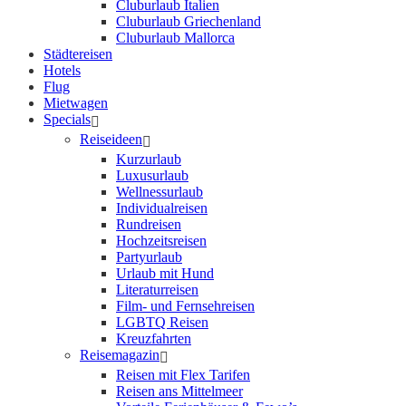
Cluburlaub Italien
Cluburlaub Griechenland
Cluburlaub Mallorca
Städtereisen
Hotels
Flug
Mietwagen
Specials
Reiseideen
Kurzurlaub
Luxusurlaub
Wellnessurlaub
Individualreisen
Rundreisen
Hochzeitsreisen
Partyurlaub
Urlaub mit Hund
Literaturreisen
Film- und Fernsehreisen
LGBTQ Reisen
Kreuzfahrten
Reisemagazin
Reisen mit Flex Tarifen
Reisen ans Mittelmeer