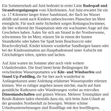
Ein Sommerurlaub auf Juist bedeutet in erster Linie
Badespaß und
Strandvergnügungen
vom Allerfeinsten. Auf Juist erwartet Sie ein
ca. 17 Kilometer langer feiner Sandstrand, der flach ins Wasser
abfällt und somit auch Kindern unbeschwertes Planschen im Meer
ermöglicht. Für noch mehr Sicherheit sorgen Rettungsschwimmer,
die hier während der Hauptsaison stets ein wachsames Auge auf das
Geschehen haben. Aalen Sie sich am Strand in der Nordseesonne,
schwimmen Sie im Meer, relaxen Sie in einem der bunten
Strandkörbe oder haben Sie Spaß beim Beachsoccer oder
Beachvolleyball. Kinder können wunderbar Sandburgen bauen oder
bei der Kinderanimation am Hauptbadestrand unter Aufsicht mit
Gleichaltrigen toben, spielen und lachen.
Auf Juist warten im Sommer aber noch viele weitere
Urlaubsfreuden. Die Insel bietet beste Bedingungen für
verschiedene Wassersportarten wie
Kite- und Windsurfen
und
Stand-Up-Paddling,
die Sie hier auch wunderbar in
Anfängerkursen unter Anleitung erfahrener Wassersportler erlernen
können. Wer es ruhiger angehen lassen möchte, macht auf Juist
gemütliche Radtouren oder Wanderungen vorbei an reizvollen
Dünenlandschaften
und grünen Wiesen. Mehrere Tennisplätze und
Boule-Bahnen laden ebenfalls dazu ein, sich beim Juist-Urlaub an
der gesunden Nordseeluft zu bewegen. Weitere schöne
Urlaubsunternehmungen sind Rundflüge mit den Inselfliegern,