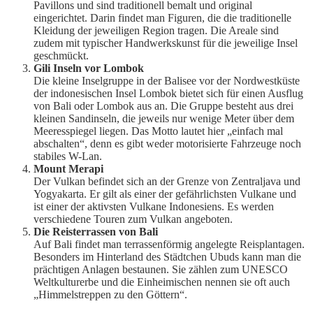
Pavillons und sind traditionell bemalt und original
eingerichtet. Darin findet man Figuren, die die traditionelle
Kleidung der jeweiligen Region tragen. Die Areale sind
zudem mit typischer Handwerkskunst für die jeweilige Insel
geschmückt.
Gili Inseln vor Lombok
Die kleine Inselgruppe in der Balisee vor der Nordwestküste
der indonesischen Insel Lombok bietet sich für einen Ausflug
von Bali oder Lombok aus an. Die Gruppe besteht aus drei
kleinen Sandinseln, die jeweils nur wenige Meter über dem
Meeresspiegel liegen. Das Motto lautet hier „einfach mal
abschalten“, denn es gibt weder motorisierte Fahrzeuge noch
stabiles W-Lan.
Mount Merapi
Der Vulkan befindet sich an der Grenze von Zentraljava und
Yogyakarta. Er gilt als einer der gefährlichsten Vulkane und
ist einer der aktivsten Vulkane Indonesiens. Es werden
verschiedene Touren zum Vulkan angeboten.
Die Reisterrassen von Bali
Auf Bali findet man terrassenförmig angelegte Reisplantagen.
Besonders im Hinterland des Städtchen Ubuds kann man die
prächtigen Anlagen bestaunen. Sie zählen zum UNESCO
Weltkulturerbe und die Einheimischen nennen sie oft auch
„Himmelstreppen zu den Göttern“.