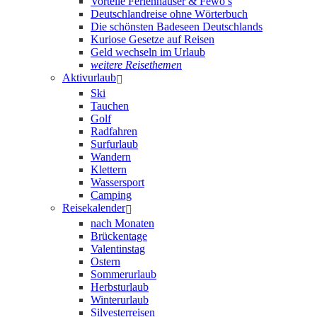
Vorteile Ferienhäuser & Fewo’s
Deutschlandreise ohne Wörterbuch
Die schönsten Badeseen Deutschlands
Kuriose Gesetze auf Reisen
Geld wechseln im Urlaub
weitere Reisethemen
Aktivurlaub
Ski
Tauchen
Golf
Radfahren
Surfurlaub
Wandern
Klettern
Wassersport
Camping
Reisekalender
nach Monaten
Brückentage
Valentinstag
Ostern
Sommerurlaub
Herbsturlaub
Winterurlaub
Silvesterreisen