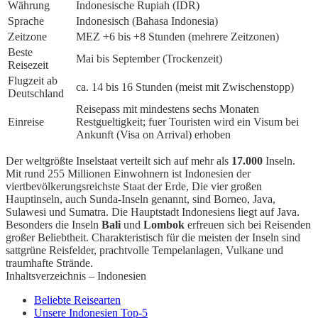
Währung
Indonesische Rupiah (IDR)
Sprache
Indonesisch (Bahasa Indonesia)
Zeitzone
MEZ +6 bis +8 Stunden (mehrere Zeitzonen)
Beste
Mai bis September (Trockenzeit)
Reisezeit
Flugzeit ab
ca. 14 bis 16 Stunden (meist mit Zwischenstopp)
Deutschland
Reisepass mit mindestens sechs Monaten
Einreise
Restgueltigkeit; fuer Touristen wird ein Visum bei
Ankunft (Visa on Arrival) erhoben
Der weltgrößte Inselstaat verteilt sich auf mehr als
17.000
Inseln.
Mit rund 255 Millionen Einwohnern ist Indonesien der
viertbevölkerungsreichste Staat der Erde, Die vier großen
Hauptinseln, auch Sunda-Inseln genannt, sind Borneo, Java,
Sulawesi und Sumatra. Die Hauptstadt Indonesiens liegt auf Java.
Besonders die Inseln
Bali
und
Lombok
erfreuen sich bei Reisenden
großer Beliebtheit. Charakteristisch für die meisten der Inseln sind
sattgrüne Reisfelder, prachtvolle Tempelanlagen, Vulkane und
traumhafte Strände.
Inhaltsverzeichnis – Indonesien
Beliebte Reisearten
Unsere Indonesien Top-5