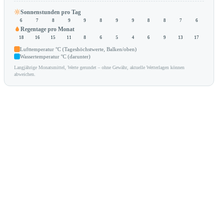
Sonnenstunden pro Tag
6
7
8
9
9
8
9
9
8
8
7
6
Regentage pro Monat
18
16
15
11
8
6
5
4
6
9
13
17
Lufttemperatur °C (Tageshöchstwerte, Balken/oben)
Wassertemperatur °C (darunter)
Langjährige Monatsmittel, Werte gerundet – ohne Gewähr, aktuelle Wetterlagen können
abweichen.