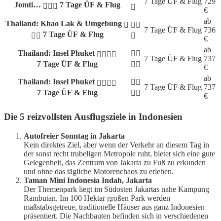
7 Tage
ÜF & Flug
729
Jomti…
7 Tage ÜF & Flug
€
ab
Thailand: Khao Lak & Umgebung
7 Tage
ÜF & Flug
736
7 Tage ÜF & Flug
€
ab
Thailand: Insel Phuket
7 Tage
ÜF & Flug
737
7 Tage ÜF & Flug
€
ab
Thailand: Insel Phuket
7 Tage
ÜF & Flug
737
7 Tage ÜF & Flug
€
Die 5 reizvollsten Ausflugsziele in Indonesien
Autofreier Sonntag in Jakarta
Kein direktes Ziel, aber wenn der Verkehr an diesem Tag in
der sonst recht trubeligen Metropole ruht, bietet sich eine gute
Gelegenheit, das Zentrum von Jakarta zu Fuß zu erkunden
und ohne das tägliche Motorenchaos zu erleben.
Taman Mini Indonesia Indah, Jakarta
Der Themenpark liegt im Südosten Jakartas nahe Kampung
Rambutan. Im 100 Hektar großen Park werden
maßstabsgetreue, traditionelle Häuser aus ganz Indonesien
präsentiert. Die Nachbauten befinden sich in verschiedenen