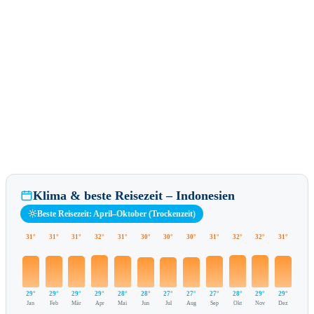
Klima & beste Reisezeit – Indonesien
Beste Reisezeit: April–Oktober (Trockenzeit)
31°
31°
31°
32°
31°
30°
30°
30°
31°
32°
32°
31°
29°
29°
29°
29°
28°
28°
27°
27°
27°
28°
29°
29°
Jan
Feb
Mär
Apr
Mai
Jun
Jul
Aug
Sep
Okt
Nov
Dez