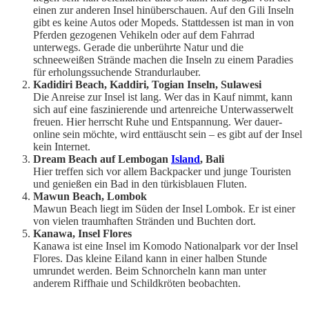
einen zur anderen Insel hinüberschauen. Auf den Gili Inseln
gibt es keine Autos oder Mopeds. Stattdessen ist man in von
Pferden gezogenen Vehikeln oder auf dem Fahrrad
unterwegs. Gerade die unberührte Natur und die
schneeweißen Strände machen die Inseln zu einem Paradies
für erholungssuchende Strandurlauber.
Kadidiri Beach, Kaddiri, Togian Inseln, Sulawesi
Die Anreise zur Insel ist lang. Wer das in Kauf nimmt, kann
sich auf eine faszinierende und artenreiche Unterwasserwelt
freuen. Hier herrscht Ruhe und Entspannung. Wer dauer-
online sein möchte, wird enttäuscht sein – es gibt auf der Insel
kein Internet.
Dream Beach auf Lembogan
Island
, Bali
Hier treffen sich vor allem Backpacker und junge Touristen
und genießen ein Bad in den türkisblauen Fluten.
Mawun Beach, Lombok
Mawun Beach liegt im Süden der Insel Lombok. Er ist einer
von vielen traumhaften Stränden und Buchten dort.
Kanawa, Insel Flores
Kanawa ist eine Insel im Komodo Nationalpark vor der Insel
Flores. Das kleine Eiland kann in einer halben Stunde
umrundet werden. Beim Schnorcheln kann man unter
anderem Riffhaie und Schildkröten beobachten.