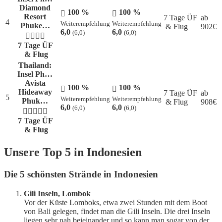
Diamond
100 %
100 %
Resort
7 Tage ÜF
ab
4
Weiterempfehlung
Weiterempfehlung
Phuke…
& Flug
902
€
6,0
6,0
(6,0)
(6,0)
7 Tage ÜF
& Flug
Thailand:
Insel Ph…
Avista
100 %
100 %
Hideaway
7 Tage ÜF
ab
5
Weiterempfehlung
Weiterempfehlung
Phuk…
& Flug
908
€
6,0
6,0
(6,0)
(6,0)
7 Tage ÜF
& Flug
Unsere Top 5 in Indonesien
Die 5 schönsten Strände in Indonesien
Gili Inseln, Lombok
Vor der Küste Lomboks, etwa zwei Stunden mit dem Boot
von Bali gelegen, findet man die Gili Inseln. Die drei Inseln
liegen sehr nah beieinander und so kann man sogar von der