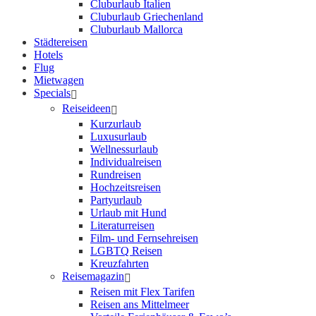
Cluburlaub Italien
Cluburlaub Griechenland
Cluburlaub Mallorca
Städtereisen
Hotels
Flug
Mietwagen
Specials
Reiseideen
Kurzurlaub
Luxusurlaub
Wellnessurlaub
Individualreisen
Rundreisen
Hochzeitsreisen
Partyurlaub
Urlaub mit Hund
Literaturreisen
Film- und Fernsehreisen
LGBTQ Reisen
Kreuzfahrten
Reisemagazin
Reisen mit Flex Tarifen
Reisen ans Mittelmeer