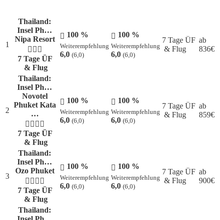
Thailand:
Insel Ph…
100 %
100 %
Nipa Resort
7 Tage ÜF
ab
1
Weiterempfehlung
Weiterempfehlung
& Flug
836
€
6,0
6,0
(6,0)
(6,0)
7 Tage ÜF
& Flug
Thailand:
Insel Ph…
Novotel
100 %
100 %
Phuket Kata
7 Tage ÜF
ab
2
Weiterempfehlung
Weiterempfehlung
…
& Flug
859
€
6,0
6,0
(6,0)
(6,0)
7 Tage ÜF
& Flug
Thailand:
Insel Ph…
100 %
100 %
Ozo Phuket
7 Tage ÜF
ab
3
Weiterempfehlung
Weiterempfehlung
& Flug
900
€
6,0
6,0
(6,0)
(6,0)
7 Tage ÜF
& Flug
Thailand:
Insel Ph…