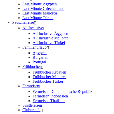
Last Minute Ägypten
Last Minute Griechenland
Last Minute Mallorca
Last Minute Türkei
Pauschalreise
All Inclusive
All Inclusive Ägypten
All Inclusive Mallorca
All Inclusive Türkei
Familienurlaub
Ägypten
Bulgarien
Portugal
Frühbucher
Frühbucher Kroatien
Frühbucher Mallorca
Frühbucher Türkei
Fernreisen
Fernreisen Dominikanische Republik
Fernreisen Indonesien
Fernreisen Thailand
Singlereisen
Cluburlaub