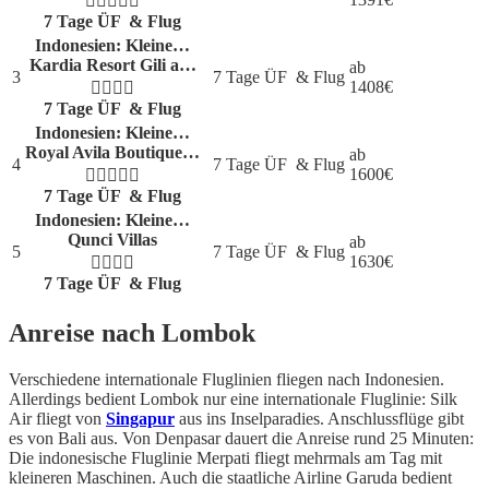
7 Tage ÜF
& Flug
Indonesien: Kleine…
Kardia Resort Gili a…
ab
3
7 Tage ÜF
& Flug
1408
€
7 Tage ÜF
& Flug
Indonesien: Kleine…
Royal Avila Boutique…
ab
4
7 Tage ÜF
& Flug
1600
€
7 Tage ÜF
& Flug
Indonesien: Kleine…
Qunci Villas
ab
5
7 Tage ÜF
& Flug
1630
€
7 Tage ÜF
& Flug
Anreise nach Lombok
Verschiedene internationale Fluglinien fliegen nach Indonesien.
Allerdings bedient Lombok nur eine internationale Fluglinie: Silk
Air fliegt von
Singapur
aus ins Inselparadies. Anschlussflüge gibt
es von Bali aus. Von Denpasar dauert die Anreise rund 25 Minuten:
Die indonesische Fluglinie Merpati fliegt mehrmals am Tag mit
kleineren Maschinen. Auch die staatliche Airline Garuda bedient