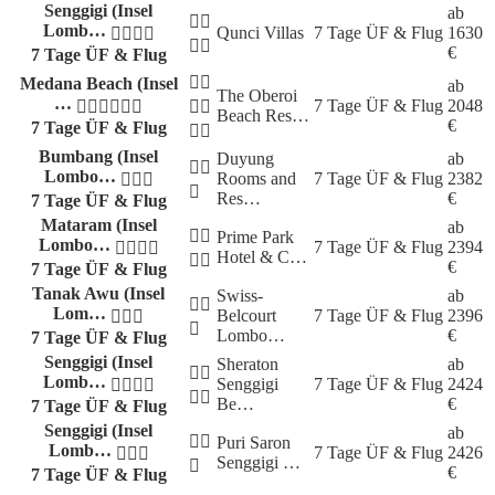
Senggigi (Insel
ab
Lomb…
Qunci Villas
7 Tage
ÜF & Flug
1630
€
7 Tage ÜF & Flug
Medana Beach (Insel
ab
The Oberoi
…
7 Tage
ÜF & Flug
2048
Beach Res…
€
7 Tage ÜF & Flug
Bumbang (Insel
Duyung
ab
Lombo…
Rooms and
7 Tage
ÜF & Flug
2382
Res…
€
7 Tage ÜF & Flug
Mataram (Insel
ab
Prime Park
Lombo…
7 Tage
ÜF & Flug
2394
Hotel & C…
€
7 Tage ÜF & Flug
Tanak Awu (Insel
Swiss-
ab
Lom…
Belcourt
7 Tage
ÜF & Flug
2396
Lombo…
€
7 Tage ÜF & Flug
Senggigi (Insel
Sheraton
ab
Lomb…
Senggigi
7 Tage
ÜF & Flug
2424
Be…
€
7 Tage ÜF & Flug
Senggigi (Insel
ab
Puri Saron
Lomb…
7 Tage
ÜF & Flug
2426
Senggigi …
€
7 Tage ÜF & Flug