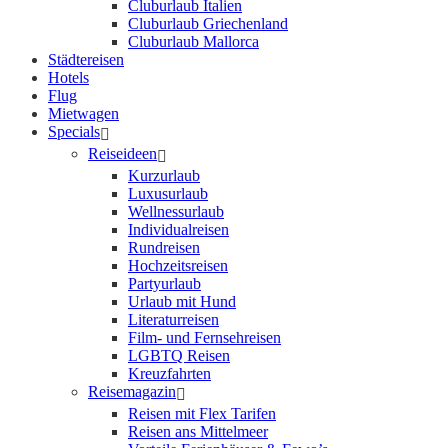
Cluburlaub Italien
Cluburlaub Griechenland
Cluburlaub Mallorca
Städtereisen
Hotels
Flug
Mietwagen
Specials
Reiseideen
Kurzurlaub
Luxusurlaub
Wellnessurlaub
Individualreisen
Rundreisen
Hochzeitsreisen
Partyurlaub
Urlaub mit Hund
Literaturreisen
Film- und Fernsehreisen
LGBTQ Reisen
Kreuzfahrten
Reisemagazin
Reisen mit Flex Tarifen
Reisen ans Mittelmeer