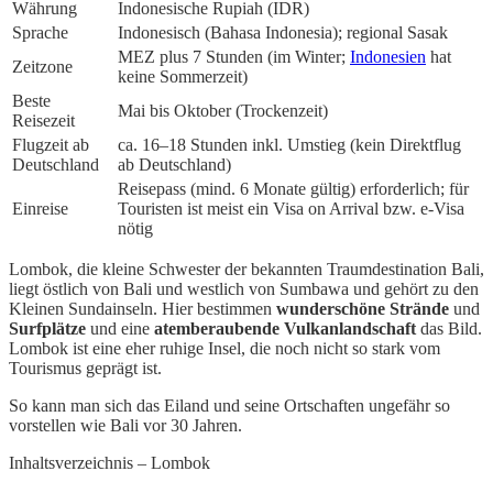
Währung
Indonesische Rupiah (IDR)
Sprache
Indonesisch (Bahasa Indonesia); regional Sasak
MEZ plus 7 Stunden (im Winter;
Indonesien
hat
Zeitzone
keine Sommerzeit)
Beste
Mai bis Oktober (Trockenzeit)
Reisezeit
Flugzeit ab
ca. 16–18 Stunden inkl. Umstieg (kein Direktflug
Deutschland
ab Deutschland)
Reisepass (mind. 6 Monate gültig) erforderlich; für
Einreise
Touristen ist meist ein Visa on Arrival bzw. e-Visa
nötig
Lombok, die kleine Schwester der bekannten Traumdestination Bali,
liegt östlich von Bali und westlich von Sumbawa und gehört zu den
Kleinen Sundainseln. Hier bestimmen
wunderschöne Strände
und
Surfplätze
und eine
atemberaubende Vulkanlandschaft
das Bild.
Lombok ist eine eher ruhige Insel, die noch nicht so stark vom
Tourismus geprägt ist.
So kann man sich das Eiland und seine Ortschaften ungefähr so
vorstellen wie Bali vor 30 Jahren.
Inhaltsverzeichnis – Lombok