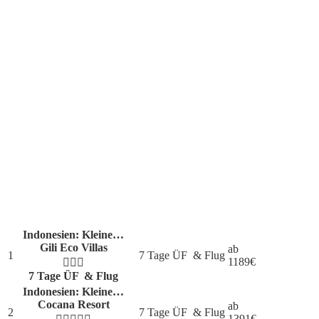
Die aktuellen Lieblingsziele unserer Kunden
Indonesien: Kleine…
Gili Eco Villas
ab
1
7 Tage ÜF
& Flug
1189
€
7 Tage ÜF
& Flug
Indonesien: Kleine…
Cocana Resort
ab
2
7 Tage ÜF
& Flug
1391
€