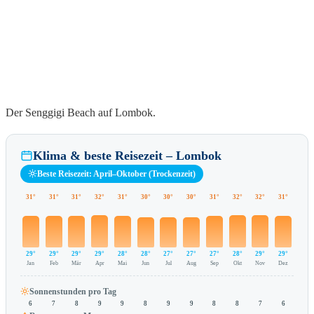
Der Senggigi Beach auf Lombok.
Klima & beste Reisezeit – Lombok
Beste Reisezeit: April–Oktober (Trockenzeit)
31°
31°
31°
32°
31°
30°
30°
30°
31°
32°
32°
31°
29°
29°
29°
29°
28°
28°
27°
27°
27°
28°
29°
29°
Jan
Feb
Mär
Apr
Mai
Jun
Jul
Aug
Sep
Okt
Nov
Dez
Sonnenstunden pro Tag
6
7
8
9
9
8
9
9
8
8
7
6