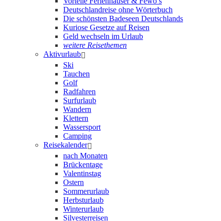
Vorteile Ferienhäuser & Fewo’s
Deutschlandreise ohne Wörterbuch
Die schönsten Badeseen Deutschlands
Kuriose Gesetze auf Reisen
Geld wechseln im Urlaub
weitere Reisethemen
Aktivurlaub
Ski
Tauchen
Golf
Radfahren
Surfurlaub
Wandern
Klettern
Wassersport
Camping
Reisekalender
nach Monaten
Brückentage
Valentinstag
Ostern
Sommerurlaub
Herbsturlaub
Winterurlaub
Silvesterreisen