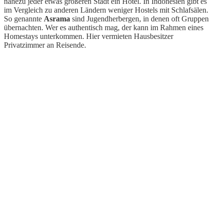
nahezu jeder etwas größeren Stadt ein Hotel. In Indonesien gibt es
im Vergleich zu anderen Ländern weniger Hostels mit Schlafsälen.
So genannte
Asrama
sind Jugendherbergen, in denen oft Gruppen
übernachten. Wer es authentisch mag, der kann im Rahmen eines
Homestays unterkommen. Hier vermieten Hausbesitzer
Privatzimmer an Reisende.