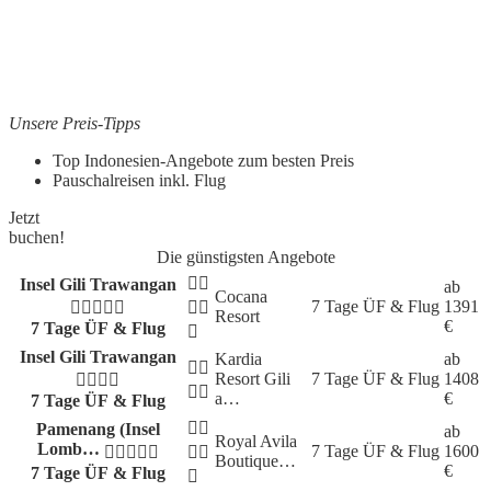
Unsere Preis-Tipps
Top Indonesien-Angebote zum besten Preis
Pauschalreisen inkl. Flug
Jetzt
buchen!
Die günstigsten Angebote
Insel Gili Trawangan
ab
Cocana
7 Tage
ÜF & Flug
1391
Resort
€
7 Tage ÜF & Flug
Insel Gili Trawangan
Kardia
ab
Resort Gili
7 Tage
ÜF & Flug
1408
a…
€
7 Tage ÜF & Flug
Pamenang (Insel
ab
Royal Avila
Lomb…
7 Tage
ÜF & Flug
1600
Boutique…
€
7 Tage ÜF & Flug