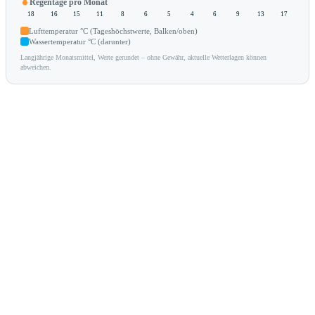
Regentage pro Monat
18
16
15
11
8
6
5
4
6
9
13
17
Lufttemperatur °C (Tageshöchstwerte, Balken/oben)
Wassertemperatur °C (darunter)
Langjährige Monatsmittel, Werte gerundet – ohne Gewähr, aktuelle Wetterlagen können
abweichen.