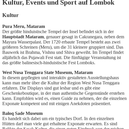
Kultur, Events und Sport auf Lombok
Kultur
Pura Meru, Mataram
Der größte hinduistische Tempel der Insel befindet sich in der
Hauptstadt Mataram
, genauer gesagt in Cakranegara, neben dem
Mayura Wasserpalast. Der 1720 erbaute Tempel besteht aus zwei
größeren Schreinen (Meru), um die 31 kleinere gruppiert sind. Das
Bauwerk ist Brahma, Vishnu und Shiva geweiht. Im Tempel findet
alljährlich das Pujawali Fest statt. Die fünftägige Veranstaltung ist
das größte balinesisch-hinduistische Fest Lomboks.
West Nusa Tenggara State Museum, Mataram
In diesem gepflegten und interaktiv gestalteten Ausstellungshaus
kann man mehr über die Kultur der Region West Nusa Tenggara
erfahren. Die Displays sind gut lesbar und es gibt eine
Geschenkeboutique, in der man authentische Gegenstände erstehen
kann. Empfohlen wird es, einen Guide zu nehmen, der die einzelnen
Exponate kompetent und mit einigen Anekdoten präsentiert.
Baloq Sade Museum
Es handelt sich dabei um ein typisches Dorf. In den einzelnen
Hütten darf man viele gut erhaltene Exponate erwarten. Es sind
Relikte der Sasak Kultur, die einen guten Eindruck von der reichen