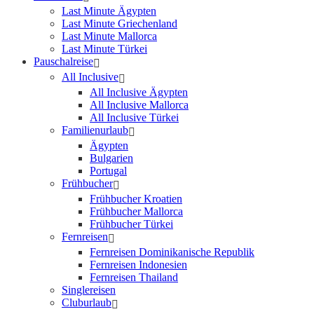
Last Minute Ägypten
Last Minute Griechenland
Last Minute Mallorca
Last Minute Türkei
Pauschalreise
All Inclusive
All Inclusive Ägypten
All Inclusive Mallorca
All Inclusive Türkei
Familienurlaub
Ägypten
Bulgarien
Portugal
Frühbucher
Frühbucher Kroatien
Frühbucher Mallorca
Frühbucher Türkei
Fernreisen
Fernreisen Dominikanische Republik
Fernreisen Indonesien
Fernreisen Thailand
Singlereisen
Cluburlaub