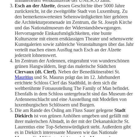
immateriellen Weltkulturerbe der UNESCO zählt.
Esch an der Alzette
, dessen Geschichte über 5000 Jahre
zurückreicht, ist die zweitgrößte Stadt von Luxemburg. Zu
den bemerkenswertesten Sehenswürdigkeiten hier gehören
die Architekturpromenade im Zentrum, die St. Joseph Kirche
und das Nationalmuseum der Widerstandsbewegungen.
Hervorragende Einkaufsmöglichkeiten, eine bunte
Kulturszene mit einem erstklassigen Theater und sehenswerte
Kunstgalerien sowie zahlreiche Veranstaltungen über das Jahr
verteilt machen einen Ausflug nach Esch an der Alzette
jederzeit lohnenswert.
Im Zentrum der Ardennen, eingerahmt von wunderschönen
grünen Hangwäldern, liegt das malerische Städtchen
Clervaux (dt. Clerf)
. Neben der Benediktinerabtei St.
Mauritius
und St. Maurus prägt das im 12. Jahrhundert
errichtete Schloss Clerf das Stadtbild, in dem sich die
weltberühmte Fotoausstellung The Family of Man befindet.
Ebenfalls in dem Schloss untergebracht sind das Museum der
Ardennenschlacht und eine Ausstellung mit Modellen von
luxemburgischen Schlössern und Burgen.
Die am Rande des Ösling am Fluss Sauer gelegene
Stadt
Diekirch
ist von grünen Anhöhen umgeben und gefällt mit
ihrer malerischen Altstadt, in der mit der Dekanatskirche St.
Laurentius eine Top-Sehenswürdigkeit steht. Außerdem gibt
es in Diekirch interessante Museen wie das Nationale