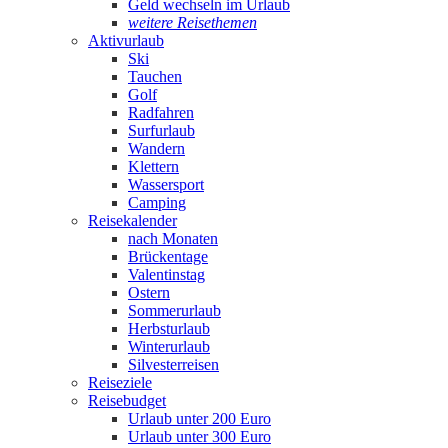
Geld wechseln im Urlaub
weitere Reisethemen
Aktivurlaub
Ski
Tauchen
Golf
Radfahren
Surfurlaub
Wandern
Klettern
Wassersport
Camping
Reisekalender
nach Monaten
Brückentage
Valentinstag
Ostern
Sommerurlaub
Herbsturlaub
Winterurlaub
Silvesterreisen
Reiseziele
Reisebudget
Urlaub unter 200 Euro
Urlaub unter 300 Euro