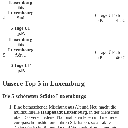
Luxemburg
ibis
Luxembourg
6 Tage ÜF
ab
4
Sud
p.P.
415
€
6 Tage ÜF
p.P.
Luxemburg
ibis
Luxembourg
6 Tage ÜF
ab
5
Aér…
p.P.
462
€
6 Tage ÜF
p.P.
Unsere Top 5 in Luxemburg
Die 5 schönsten Städte Luxemburgs
Eine berauschende Mischung aus Alt und Neu macht die
multikulturelle
Hauptstadt Luxemburg
, in der Menschen
über 150 verschiedener Nationalitäten leben und mehrere
europäische Institutionen ihren Sitz haben, so attraktiv.
Zeitgenössische Bauwerke und Wolkenkratzer, angesagte