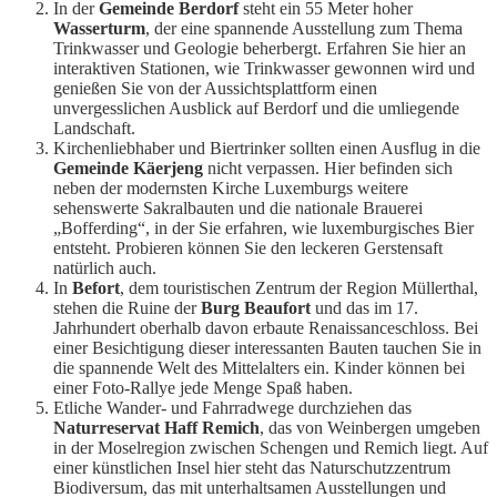
In der
Gemeinde Berdorf
steht ein 55 Meter hoher
Wasserturm
, der eine spannende Ausstellung zum Thema
Trinkwasser und Geologie beherbergt. Erfahren Sie hier an
interaktiven Stationen, wie Trinkwasser gewonnen wird und
genießen Sie von der Aussichtsplattform einen
unvergesslichen Ausblick auf Berdorf und die umliegende
Landschaft.
Kirchenliebhaber und Biertrinker sollten einen Ausflug in die
Gemeinde Käerjeng
nicht verpassen. Hier befinden sich
neben der modernsten Kirche Luxemburgs weitere
sehenswerte Sakralbauten und die nationale Brauerei
„Bofferding“, in der Sie erfahren, wie luxemburgisches Bier
entsteht. Probieren können Sie den leckeren Gerstensaft
natürlich auch.
In
Befort
, dem touristischen Zentrum der Region Müllerthal,
stehen die Ruine der
Burg Beaufort
und das im 17.
Jahrhundert oberhalb davon erbaute Renaissanceschloss. Bei
einer Besichtigung dieser interessanten Bauten tauchen Sie in
die spannende Welt des Mittelalters ein. Kinder können bei
einer Foto-Rallye jede Menge Spaß haben.
Etliche Wander- und Fahrradwege durchziehen das
Naturreservat Haff Remich
, das von Weinbergen umgeben
in der Moselregion zwischen Schengen und Remich liegt. Auf
einer künstlichen Insel hier steht das Naturschutzzentrum
Biodiversum, das mit unterhaltsamen Ausstellungen und