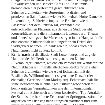
Einkaufsstraßen und schicke Cafés und Restaurants
harmonieren hier perfekt mit geschichtsträchtigen
Sehenswürdigkeiten wie Burgruinen, Palästen und
prunkvollen Sakralbauten wie der Kathedrale Notre Dame de
Luxembourg. Zahlreiche imposante Brücken, wie die
Passerelle über dem Petruss-Tal, verbinden die
unterschiedlichen Plateaus, aus denen die Stadt besteht.
Konzerthäuser wie die Philharmonie Luxembourg, Theater
und abwechslungsreiche Museen sorgen in der Hauptstadt für
eine enorme Kulturvielfalt und ungefähr ein Drittel des
Stadtgebiets nehmen Grünanlagen ein, sodass auch der
Naturgenuss nicht zu kurz kommt.
Echternach
ist die älteste Stadt Luxemburgs und zugleich
Hauptort des Müllerthals, der sogenannten Kleinen
Luxemburger Schweiz, welche ein Paradies für Wanderer und
Naturliebhaber ist. Im mittelalterlichen Stadtzentrum stehen
Sehenswürdigkeiten wie die Abtei Echternach mit der
Basilika St. Willibrord und der sogenannte Denzelt (der
ehemalige Gerichtshof am Marktplatz). Echternach hält für
seine Besucher ein reichhaltiges Kulturangebot bereit mit
hochkarätigen Veranstaltungen wie dem Internationalen
Festival von Echternach und dem Jazzfestival. Top-Attraktion
der Stadt ist die berühmte Echternacher Springprozession, die
alljährlich am Dienstag nach Pfingsten stattfindet und zum