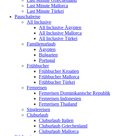
Last Minute Griechenland
Last Minute Mallorca
Last Minute Türkei
Pauschalreise
All Inclusive
All Inclusive Ägypten
All Inclusive Mallorca
All Inclusive Türkei
Familienurlaub
Ägypten
Bulgarien
Portugal
Frühbucher
Frühbucher Kroatien
Frühbucher Mallorca
Frühbucher Türkei
Fernreisen
Fernreisen Dominikanische Republik
Fernreisen Indonesien
Fernreisen Thailand
Singlereisen
Cluburlaub
Cluburlaub Italien
Cluburlaub Griechenland
Cluburlaub Mallorca