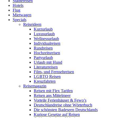
Städtereisen
Hotels
Flug
Mietwagen
Specials
Reiseideen
Kurzurlaub
Luxusurlaub
Wellnessurlaub
Individualreisen
Rundreisen
Hochzeitsreisen
Partyurlaub
Urlaub mit Hund
Literaturreisen
Film- und Fernsehreisen
LGBTQ Reisen
Kreuzfahrten
Reisemagazin
Reisen mit Flex Tarifen
Reisen ans Mittelmeer
Vorteile Ferienhäuser & Fewo’s
Deutschlandreise ohne Wörterbuch
Die schönsten Badeseen Deutschlands
Kuriose Gesetze auf Reisen