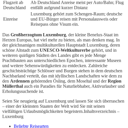
Flugzeit ab
Ab Deutschland Anreise meist per Auto/Bahn; Flug
Deutschland
entfällt aufgrund kurzer Distanz
Luxemburg gehört zum Schengen-Raum; deutsche
Einreise
und EU-Bürger reisen mit Personalausweis oder
Reisepass ohne Visum ein.
Das
Großherzogtum Luxemburg
, der kleine Benelux-Staat im
Herzen Europas, hat viel mehr zu bieten, als man denken mag. In
der gleichnamigen multikulturellen Hauptstadt Luxemburg, deren
schöne Altstadt zum
UNESCO-Weltkulturerbe
gehört, und in
weiteren quirligen Städten des Landes gibt es jede Menge
Prachtbauten aus unterschiedlichen Epochen, interessante Museen
und weitere Sehenswürdigkeiten zu entdecken. Zahlreiche
geschichtsträchtige Schlösser und Burgen stehen in dem deutschen
Nachbarland verteilt, das mit idyllischen Landschaften wie dem zu
den
Ardennen
gehörenden Ösling, dem Moseltal und der
Region
Müllerthal
auch ein Paradies für Naturliebhaber, Aktivurlauber und
Erholungssuchende ist.
Seien Sie neugierig auf Luxemburg und lassen Sie sich überraschen
– einer der kleinsten Staaten der Welt wird Sie mit seinen
vielfältigen Urlaubsmöglichkeiten begeistern.
Inhaltsverzeichnis –
Luxemburg
Beliebte Reisearten