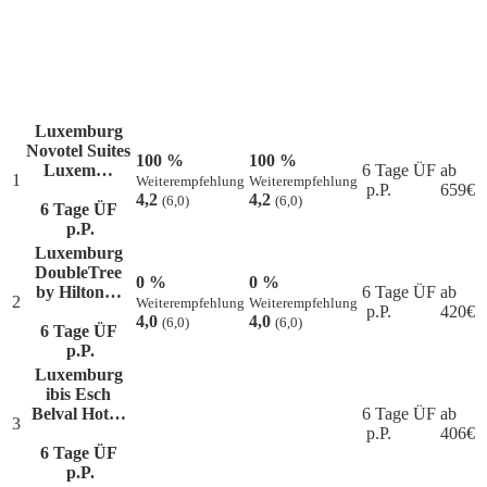
Luxemburg
Novotel Suites
100 %
100 %
Luxem…
6 Tage ÜF
ab
1
Weiterempfehlung
Weiterempfehlung
p.P.
659
€
4,2
4,2
(6,0)
(6,0)
6 Tage ÜF
p.P.
Luxemburg
DoubleTree
0 %
0 %
by Hilton…
6 Tage ÜF
ab
2
Weiterempfehlung
Weiterempfehlung
p.P.
420
€
4,0
4,0
(6,0)
(6,0)
6 Tage ÜF
p.P.
Luxemburg
ibis Esch
Belval Hot…
6 Tage ÜF
ab
3
p.P.
406
€
6 Tage ÜF
p.P.