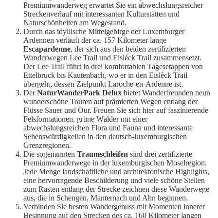
Premiumwanderweg erwartet Sie ein abwechslungsreicher
Streckenverlauf mit interessanten Kulturstätten und
Naturschönheiten am Wegesrand.
Durch das idyllische Mittelgebirge der Luxemburger
Ardennen verläuft der ca. 157 Kilometer lange
Escapardenne
, der sich aus den beiden zertifizierten
Wanderwegen Lee Trail und Eisléck Trail zusammensetzt.
Der Lee Trail führt in drei komfortablen Tagesetappen von
Ettelbruck bis Kautenbach, wo er in den Eisléck Trail
übergeht, dessen Zielpunkt Laroche-en-Ardenne ist.
Der
NaturWanderPark Delux
bietet Wanderfreunden neun
wunderschöne Touren auf prämierten Wegen entlang der
Flüsse Sauer und Our. Freuen Sie sich hier auf faszinierende
Felsformationen, grüne Wälder mit einer
abwechslungsreichen Flora und Fauna und interessante
Sehenswürdigkeiten in den deutsch-luxemburgischen
Grenzregionen.
Die sogenannten
Traumschleifen
sind drei zertifizierte
Premiumwanderwege in der luxemburgischen Moselregion.
Jede Menge landschaftliche und architektonische Highlights,
eine hervorragende Beschilderung und viele schöne Stellen
zum Rasten entlang der Strecke zeichnen diese Wanderwege
aus, die in Schengen, Manternach und Ahn beginnen.
Verbinden Sie besten Wandergenuss mit Momenten innerer
Besinnung auf den Strecken des ca. 160 Kilometer langen