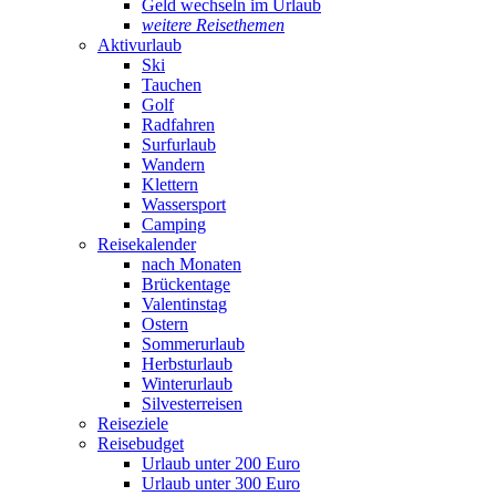
Geld wechseln im Urlaub
weitere Reisethemen
Aktivurlaub
Ski
Tauchen
Golf
Radfahren
Surfurlaub
Wandern
Klettern
Wassersport
Camping
Reisekalender
nach Monaten
Brückentage
Valentinstag
Ostern
Sommerurlaub
Herbsturlaub
Winterurlaub
Silvesterreisen
Reiseziele
Reisebudget
Urlaub unter 200 Euro
Urlaub unter 300 Euro