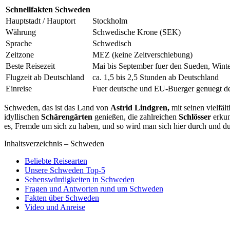
Schnellfakten Schweden
Hauptstadt / Hauptort
Stockholm
Währung
Schwedische Krone (SEK)
Sprache
Schwedisch
Zeitzone
MEZ (keine Zeitverschiebung)
Beste Reisezeit
Mai bis September fuer den Sueden, Winte
Flugzeit ab Deutschland
ca. 1,5 bis 2,5 Stunden ab Deutschland
Einreise
Fuer deutsche und EU-Buerger genuegt de
Schweden, das ist das Land von
Astrid Lindgren,
mit seinen vielfäl
idyllischen
Schärengärten
genießen, die zahlreichen
Schlösser
erkun
es, Fremde um sich zu haben, und so wird man sich hier durch und d
Inhaltsverzeichnis – Schweden
Beliebte Reisearten
Unsere Schweden Top-5
Sehenswürdigkeiten in Schweden
Fragen und Antworten rund um Schweden
Fakten über Schweden
Video und Anreise