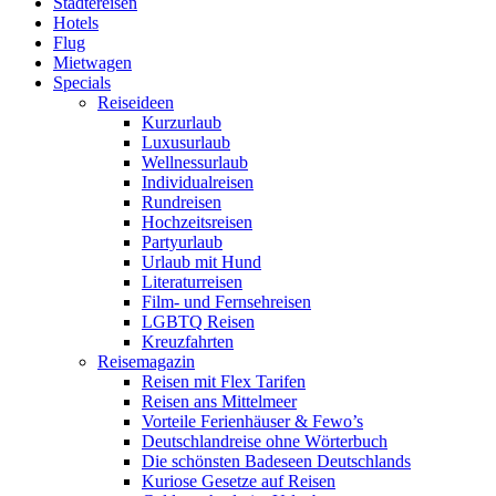
Städtereisen
Hotels
Flug
Mietwagen
Specials
Reiseideen
Kurzurlaub
Luxusurlaub
Wellnessurlaub
Individualreisen
Rundreisen
Hochzeitsreisen
Partyurlaub
Urlaub mit Hund
Literaturreisen
Film- und Fernsehreisen
LGBTQ Reisen
Kreuzfahrten
Reisemagazin
Reisen mit Flex Tarifen
Reisen ans Mittelmeer
Vorteile Ferienhäuser & Fewo’s
Deutschlandreise ohne Wörterbuch
Die schönsten Badeseen Deutschlands
Kuriose Gesetze auf Reisen