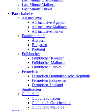
Last Minute Griechenland
Last Minute Mallorca
Last Minute Türkei
Pauschalreise
All Inclusive
All Inclusive Ägypten
All Inclusive Mallorca
All Inclusive Türkei
Familienurlaub
Ägypten
Bulgarien
Portugal
Frühbucher
Frühbucher Kroatien
Frühbucher Mallorca
Frühbucher Türkei
Fernreisen
Fernreisen Dominikanische Republik
Fernreisen Indonesien
Fernreisen Thailand
Singlereisen
Cluburlaub
Cluburlaub Italien
Cluburlaub Griechenland
Cluburlaub Mallorca