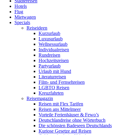
Städtereisen
Hotels
Flug
Mietwagen
Specials
Reiseideen
Kurzurlaub
Luxusurlaub
Wellnessurlaub
Individualreisen
Rundreisen
Hochzeitsreisen
Partyurlaub
Urlaub mit Hund
Literaturreisen
Film- und Fernsehreisen
LGBTQ Reisen
Kreuzfahrten
Reisemagazin
Reisen mit Flex Tarifen
Reisen ans Mittelmeer
Vorteile Ferienhäuser & Fewo’s
Deutschlandreise ohne Wörterbuch
Die schönsten Badeseen Deutschlands
Kuriose Gesetze auf Reisen