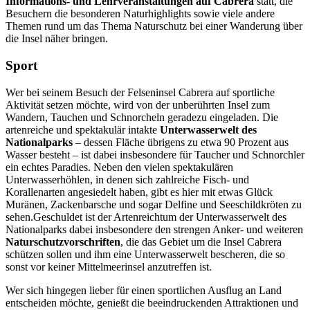
Informations- und Lehrveranstaltungen auf Cabrera
statt, die
Besuchern die besonderen Naturhighlights sowie viele andere
Themen rund um das Thema Naturschutz bei einer Wanderung über
die Insel näher bringen.
Sport
Wer bei seinem Besuch der Felseninsel Cabrera auf sportliche
Aktivität setzen möchte, wird von der unberührten Insel zum
Wandern, Tauchen und Schnorcheln geradezu eingeladen. Die
artenreiche und spektakulär intakte
Unterwasserwelt des
Nationalparks
– dessen Fläche übrigens zu etwa 90 Prozent aus
Wasser besteht – ist dabei insbesondere für Taucher und Schnorchler
ein echtes Paradies. Neben den vielen spektakulären
Unterwasserhöhlen, in denen sich zahlreiche Fisch- und
Korallenarten angesiedelt haben, gibt es hier mit etwas Glück
Muränen, Zackenbarsche und sogar Delfine und Seeschildkröten zu
sehen.Geschuldet ist der Artenreichtum der Unterwasserwelt des
Nationalparks dabei insbesondere den strengen Anker- und weiteren
Naturschutzvorschriften
, die das Gebiet um die Insel Cabrera
schützen sollen und ihm eine Unterwasserwelt bescheren, die so
sonst vor keiner Mittelmeerinsel anzutreffen ist.
Wer sich hingegen lieber für einen sportlichen Ausflug an Land
entscheiden möchte, genießt die beeindruckenden Attraktionen und