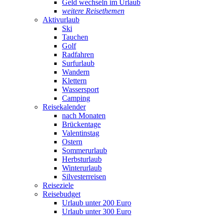
Geld wechseln im Urlaub
weitere Reisethemen
Aktivurlaub
Ski
Tauchen
Golf
Radfahren
Surfurlaub
Wandern
Klettern
Wassersport
Camping
Reisekalender
nach Monaten
Brückentage
Valentinstag
Ostern
Sommerurlaub
Herbsturlaub
Winterurlaub
Silvesterreisen
Reiseziele
Reisebudget
Urlaub unter 200 Euro
Urlaub unter 300 Euro