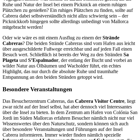
Ruhe und Natur der Insel bei einem Picknick an einem ruhigen
Plätzchen zu genießen? Ein ruhiges Plätzchen zu finden, sollte auf
Cabrera dabei selbstverständlich nicht allzu schwierig sein – der
Picknickkorb hingegen sollte allerdings unbedingt von Mallorca
mitgebracht werden!
Oder wie wäre es mit einem Ausflug zu einem der
Strände
Cabreras
? Die beiden Strände Cabreras sind vom Hafen aus leicht
über ausgeschilderte Fußwege erreichbar und auf jeden Fall einen
Besuch wert. Schließlich ist bereits der Weg zu den Stränden
Sa
Plageta
und
S’Espalmador
, der entlang der Bucht und vorbei an
wilder Natur aus Ölbäumen und Wacholder führt, ein echtes
Highlight, das nur durch die absolute Ruhe und traumhafte
Entspannung an den beiden Stränden getoppt wird.
Besondere Veranstaltungen
Das Besucherzentrum Cabreras, das
Cabrera Visitor Centre
, liegt
zwar nicht auf der Insel selbst, hat aber dennoch viel Interessantes
über die Insel zu bieten. In dem Zentrum am Hafen von Colónia San
Jordi im Süden Mallorcas erfahren Besucher nämlich nicht nur viel
Wissenswertes über den Naturschutz, sondern können sich auch
über besondere Veranstaltungen und Führungen auf der Insel
Cabrera informieren. Immer wieder finden nämlich spezielle