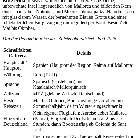
Kurz erklärt:
Was erwartet dich auf Cabrera? Die kleine,
unbewohnte Insel liegt suedlich von Mallorca und bildet den Kern
eines spanischen National- und Meeresnationalparks. Naturbelassen,
mit glasklarem Wasser, der beruehmten Blauen Grotte und einer
mittelalterlichen Burg. Zugang nur reguliert per Boot. Beste Zeit
Mai bis Oktober.
Von der Redaktion reise.de · Zuletzt aktualisiert: Juni 2026
Schnellfakten
Details
Cabrera
Hauptstadt /
Spanien (Hauptort der Region: Palma auf Mallorca)
Hauptort
Währung
Euro (EUR)
Spanisch (Castellano) und
Sprache
Katalanisch/Mallorquinisch
Zeitzone
MEZ (gleiche Zeit wie Deutschland)
Beste
Mai bis Oktober; Bootsausfluege vor allem im
Reisezeit
Sommerhalbjahr, da im Winter eingeschraenkt
Kein eigener Flughafen; Anreise ueber Mallorca
Flugzeit ab
(Palma), Flugzeit ab Deutschland ca. 2 bis 2,5
Deutschland
Stunden, dann Bootsausflug ab Colonia de Sant
Jordi
Fuer deutsche und EU-Buerger gilt Reisefreiheit im