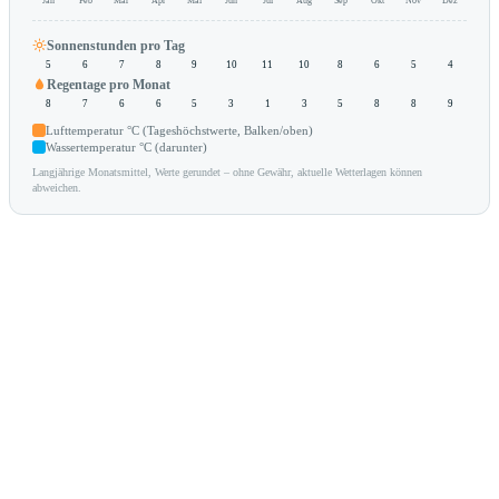
Jan
Feb
Mär
Apr
Mai
Jun
Jul
Aug
Sep
Okt
Nov
Dez
Sonnenstunden pro Tag
5
6
7
8
9
10
11
10
8
6
5
4
Regentage pro Monat
8
7
6
6
5
3
1
3
5
8
8
9
Lufttemperatur °C (Tageshöchstwerte, Balken/oben)
Wassertemperatur °C (darunter)
Langjährige Monatsmittel, Werte gerundet – ohne Gewähr, aktuelle Wetterlagen können
abweichen.