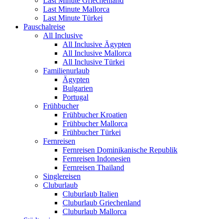
Last Minute Griechenland
Last Minute Mallorca
Last Minute Türkei
Pauschalreise
All Inclusive
All Inclusive Ägypten
All Inclusive Mallorca
All Inclusive Türkei
Familienurlaub
Ägypten
Bulgarien
Portugal
Frühbucher
Frühbucher Kroatien
Frühbucher Mallorca
Frühbucher Türkei
Fernreisen
Fernreisen Dominikanische Republik
Fernreisen Indonesien
Fernreisen Thailand
Singlereisen
Cluburlaub
Cluburlaub Italien
Cluburlaub Griechenland
Cluburlaub Mallorca