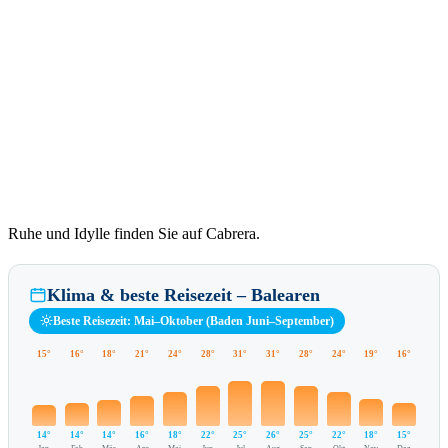
Ruhe und Idylle finden Sie auf Cabrera.
Klima & beste Reisezeit – Balearen
Beste Reisezeit: Mai–Oktober (Baden Juni–September)
15°
16°
18°
21°
24°
28°
31°
31°
28°
24°
19°
16°
14°
14°
14°
16°
18°
22°
25°
26°
25°
22°
18°
15°