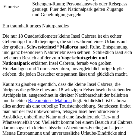
Schengen-Raum; Personalausweis oder Reisepass
Einreise
genuegt. Fuer den Nationalpark gelten Zugangs-
und Genehmigungsregeln
Ein traumhaft uriges Naturparadies
Die nur 18 Quadratkilometer kleine Insel Cabrera ist ein echter
Geheimtipp für all diejenigen, die sich während eines Urlaubs auf
der großen
„Schwesterinsel“ Mallorca
nach Ruhe, Entspannung
und ganz besonderen Naturerlebnissen sehnen. Schließlich lässt sich
bei einem Besuch auf der zum
Vogelschutzgebiet und
Nationalpark
erklärten Insel Cabrera, fernab von großen
Hotelanlagen und Touristenzentren, unvergleichlich urige Idylle
erleben, die jeden Besucher entspannen lässt und glücklich macht.
Kaum zu glauben eigentlich, dass die kleine Insel Cabrera, die
übrigens die größte eines aus 18 winzigen Felseninseln bestehenden
Archipels ist, ausgerechnet in direkter Nachbarschaft der beliebten
und belebten
Baleareninsel Mallorca
liegt. Schließlich ist Cabrera
alles andere als eine trubelige Touristenhochburg. Stattdessen findet
man auf der fast unbewohnten, felsigen Insel beeindruckende
Ausblicke, unberührte Natur und eine faszinierende Tier- und
Pflanzenvielfalt vor. Vielleicht kommt bei einem Besuch auf Cabrera
darum sogar ein kleines bisschen Abenteurer-Feeling auf – jede
Menge Entspannung und unvergessliche Urlaubs-Eindrücke sind