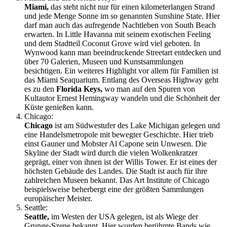
Miami,
das steht nicht nur für einen kilometerlangen Strand
und jede Menge Sonne im so genannten Sunshine State. Hier
darf man auch das aufregende Nachtleben von South Beach
erwarten. In Little Havanna mit seinem exotischen Feeling
und dem Stadtteil Coconut Grove wird viel geboten. In
Wynwood kann man beeindruckende Streetart entdecken und
über 70 Galerien, Museen und Kunstsammlungen
besichtigen. Ein weiteres Highlight vor allem für Familien ist
das Miami Seaquarium. Entlang des Overseas Highway geht
es zu den
Florida Keys,
wo man auf den Spuren von
Kultautor Ernest Hemingway wandeln und die Schönheit der
Küste genießen kann.
Chicago:
Chicago
ist am Südwestufer des Lake Michigan gelegen und
eine Handelsmetropole mit bewegter Geschichte. Hier trieb
einst Gauner und Mobster Al Capone sein Unwesen. Die
Skyline der Stadt wird durch die vielen Wolkenkratzer
geprägt, einer von ihnen ist der Willis Tower. Er ist eines der
höchsten Gebäude des Landes. Die Stadt ist auch für ihre
zahlreichen Museen bekannt. Das Art Institute of Chicago
beispielsweise beherbergt eine der größten Sammlungen
europäischer Meister.
Seattle:
Seattle,
im Westen der USA gelegen, ist als Wiege der
Grunge-Szene bekannt. Hier wurden berühmte Bands wie