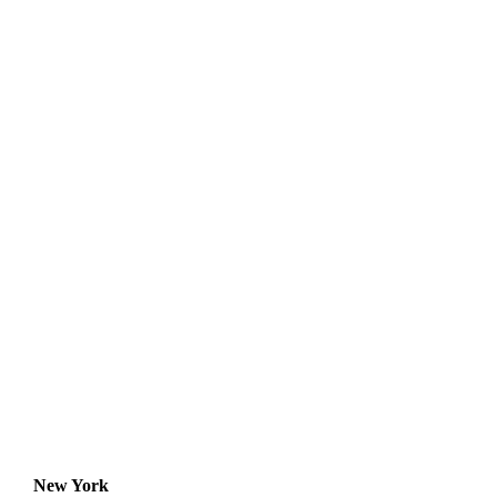
Die aktuellen Lieblingsziele unserer Kunden
New York