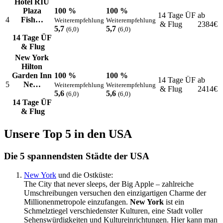
Hotel RIU
Plaza
100 %
100 %
14 Tage ÜF
ab
4
Fish…
Weiterempfehlung
Weiterempfehlung
& Flug
2384
€
5,7
5,7
(6,0)
(6,0)
14 Tage ÜF
& Flug
New York
Hilton
Garden Inn
100 %
100 %
14 Tage ÜF
ab
5
Ne…
Weiterempfehlung
Weiterempfehlung
& Flug
2414
€
5,6
5,6
(6,0)
(6,0)
14 Tage ÜF
& Flug
Unsere Top 5 in den USA
Die 5 spannendsten Städte der USA
New York
und die Ostküste:
The City that never sleeps, der Big Apple – zahlreiche
Umschreibungen versuchen den einzigartigen Charme der
Millionenmetropole einzufangen.
New York
ist ein
Schmelztiegel verschiedenster Kulturen, eine Stadt voller
Sehenswürdigkeiten und Kultureinrichtungen. Hier kann man