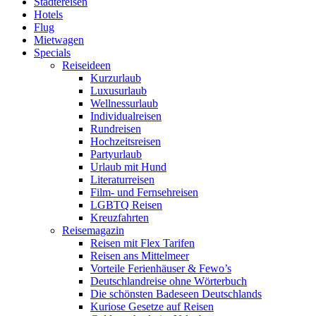
Städtereisen
Hotels
Flug
Mietwagen
Specials
Reiseideen
Kurzurlaub
Luxusurlaub
Wellnessurlaub
Individualreisen
Rundreisen
Hochzeitsreisen
Partyurlaub
Urlaub mit Hund
Literaturreisen
Film- und Fernsehreisen
LGBTQ Reisen
Kreuzfahrten
Reisemagazin
Reisen mit Flex Tarifen
Reisen ans Mittelmeer
Vorteile Ferienhäuser & Fewo’s
Deutschlandreise ohne Wörterbuch
Die schönsten Badeseen Deutschlands
Kuriose Gesetze auf Reisen