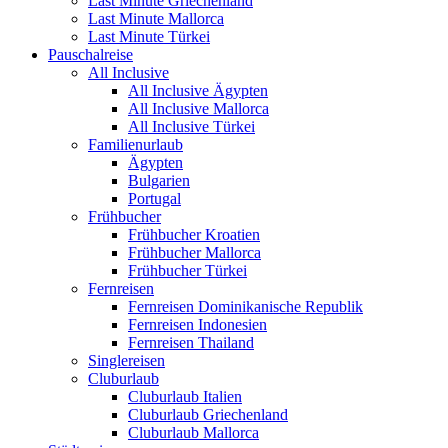
Last Minute Griechenland
Last Minute Mallorca
Last Minute Türkei
Pauschalreise
All Inclusive
All Inclusive Ägypten
All Inclusive Mallorca
All Inclusive Türkei
Familienurlaub
Ägypten
Bulgarien
Portugal
Frühbucher
Frühbucher Kroatien
Frühbucher Mallorca
Frühbucher Türkei
Fernreisen
Fernreisen Dominikanische Republik
Fernreisen Indonesien
Fernreisen Thailand
Singlereisen
Cluburlaub
Cluburlaub Italien
Cluburlaub Griechenland
Cluburlaub Mallorca