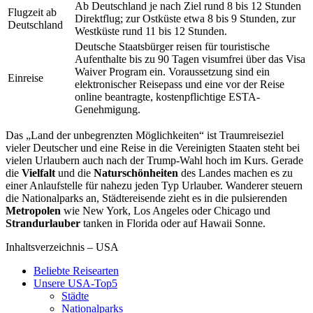
Ab Deutschland je nach Ziel rund 8 bis 12 Stunden
Flugzeit ab
Direktflug; zur Ostküste etwa 8 bis 9 Stunden, zur
Deutschland
Westküste rund 11 bis 12 Stunden.
Deutsche Staatsbürger reisen für touristische
Aufenthalte bis zu 90 Tagen visumfrei über das Visa
Waiver Program ein. Voraussetzung sind ein
Einreise
elektronischer Reisepass und eine vor der Reise
online beantragte, kostenpflichtige ESTA-
Genehmigung.
Das „Land der unbegrenzten Möglichkeiten“ ist Traumreiseziel
vieler Deutscher und eine Reise in die Vereinigten Staaten steht bei
vielen Urlaubern auch nach der Trump-Wahl hoch im Kurs. Gerade
die
Vielfalt
und die
Naturschönheiten
des Landes machen es zu
einer Anlaufstelle für nahezu jeden Typ Urlauber. Wanderer steuern
die Nationalparks an, Städtereisende zieht es in die pulsierenden
Metropolen
wie New York, Los Angeles oder Chicago und
Strandurlauber
tanken in Florida oder auf Hawaii Sonne.
Inhaltsverzeichnis – USA
Beliebte Reisearten
Unsere USA-Top5
Städte
Nationalparks