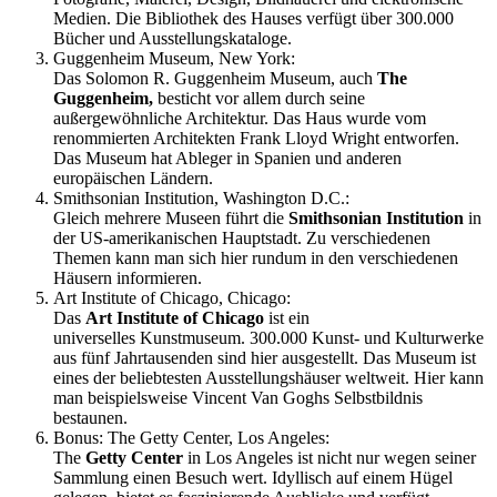
Medien. Die Bibliothek des Hauses verfügt über 300.000
Bücher und Ausstellungskataloge.
Guggenheim Museum, New York:
Das Solomon R. Guggenheim Museum, auch
The
Guggenheim,
besticht vor allem durch seine
außergewöhnliche Architektur. Das Haus wurde vom
renommierten Architekten Frank Lloyd Wright entworfen.
Das Museum hat Ableger in Spanien und anderen
europäischen Ländern.
Smithsonian Institution, Washington D.C.:
Gleich mehrere Museen führt die
Smithsonian Institution
in
der US-amerikanischen Hauptstadt. Zu verschiedenen
Themen kann man sich hier rundum in den verschiedenen
Häusern informieren.
Art Institute of Chicago, Chicago:
Das
Art Institute of Chicago
ist ein
universelles Kunstmuseum. 300.000 Kunst- und Kulturwerke
aus fünf Jahrtausenden sind hier ausgestellt. Das Museum ist
eines der beliebtesten Ausstellungshäuser weltweit. Hier kann
man beispielsweise Vincent Van Goghs Selbstbildnis
bestaunen.
Bonus: The Getty Center, Los Angeles:
The
Getty Center
in Los Angeles ist nicht nur wegen seiner
Sammlung einen Besuch wert. Idyllisch auf einem Hügel