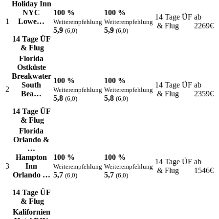
Holiday Inn
NYC
100 %
100 %
14 Tage ÜF
ab
1
Lowe…
Weiterempfehlung
Weiterempfehlung
& Flug
2269
€
5,9
5,9
(6,0)
(6,0)
14 Tage ÜF
& Flug
Florida
Ostküste
Breakwater
100 %
100 %
South
14 Tage ÜF
ab
2
Weiterempfehlung
Weiterempfehlung
Bea…
& Flug
2359
€
5,8
5,8
(6,0)
(6,0)
14 Tage ÜF
& Flug
Florida
Orlando &
…
Hampton
100 %
100 %
14 Tage ÜF
ab
3
Inn
Weiterempfehlung
Weiterempfehlung
& Flug
1546
€
Orlando …
5,7
5,7
(6,0)
(6,0)
14 Tage ÜF
& Flug
Kalifornien