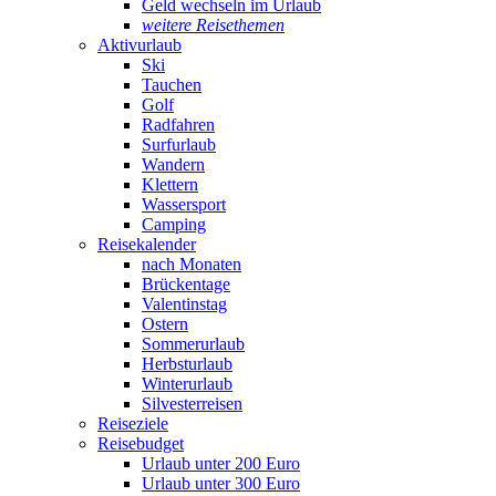
Geld wechseln im Urlaub
weitere Reisethemen
Aktivurlaub
Ski
Tauchen
Golf
Radfahren
Surfurlaub
Wandern
Klettern
Wassersport
Camping
Reisekalender
nach Monaten
Brückentage
Valentinstag
Ostern
Sommerurlaub
Herbsturlaub
Winterurlaub
Silvesterreisen
Reiseziele
Reisebudget
Urlaub unter 200 Euro
Urlaub unter 300 Euro