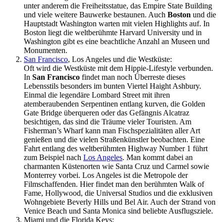
unter anderem die Freiheitsstatue, das Empire State Building
und viele weitere Bauwerke bestaunen. Auch
Boston
und die
Hauptstadt Washington warten mit vielen Highlights auf. In
Boston liegt die weltberühmte Harvard University und in
Washington gibt es eine beachtliche Anzahl an Museen und
Monumenten.
San Francisco
, Los Angeles und die Westküste:
Oft wird die Westküste mit dem Hippie-Lifestyle verbunden.
In
San Francisco
findet man noch Überreste dieses
Lebensstils besonders im bunten Viertel Haight Ashbury.
Einmal die legendäre Lombard Street mit ihren
atemberaubenden Serpentinen entlang kurven, die Golden
Gate Bridge überqueren oder das Gefängnis Alcatraz
besichtigen, das sind die Träume vieler Touristen. Am
Fisherman’s Wharf kann man Fischspezialitäten aller Art
genießen und die vielen Straßenkünstler beobachten. Eine
Fahrt entlang des weltberühmten Highway Number 1 führt
zum Beispiel nach
Los Angeles
. Man kommt dabei an
charmanten Küstenorten wie Santa Cruz und Carmel sowie
Monterrey vorbei. Los Angeles ist die Metropole der
Filmschaffenden. Hier findet man den berühmten Walk of
Fame, Hollywood, die Universal Studios und die exklusiven
Wohngebiete Beverly Hills und Bel Air. Auch der Strand von
Venice Beach und Santa Monica sind beliebte Ausflugsziele.
Miami und die Florida Keys: