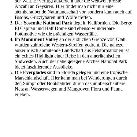
der Welt. Er verfügt außerdem über die weltweit größte
Anzahl an Geysiren. Hier findet man nicht nur eine
atemberaubende Naturlandschaft vor, sondern kann auch auf
Bisons, Grizzlybären und Wölfe treffen.
Der
Yosemite National Park
liegt in Kalifornien. Die Berge
El Capitan und Half Dome sind ebenso wunderbare
Fotomotive wie die prächtigen Wasserfälle.
Im
Monument Valley
an der südlichen Grenze von Utah
wurden zahlreiche Western-Streifen gedreht. Die nahezu
außerirdisch anmutende Landschaft aus Felsformationen ist
ein echtes Highlight einer Reise in den amerikanischen
Südwesten. Auch der nahe gelegene Arches National Park
bietet faszinierende Ausblicke.
Die
Everglades
sind in Florida gelegen und eine tropische
Marschlandschaft. Hier kann man bei Wanderungen durch
den Sumpf oder Bootsfahrten durch das unüberschaubare
Netz an Wasserwegen und Mangroven Flora und Fauna
erleben.