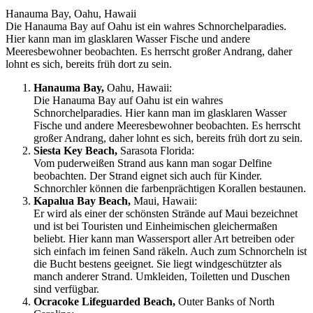
Hanauma Bay, Oahu, Hawaii
Die Hanauma Bay auf Oahu ist ein wahres Schnorchelparadies.
Hier kann man im glasklaren Wasser Fische und andere
Meeresbewohner beobachten. Es herrscht großer Andrang, daher
lohnt es sich, bereits früh dort zu sein.
Hanauma Bay,
Oahu, Hawaii:
Die Hanauma Bay auf Oahu ist ein wahres
Schnorchelparadies. Hier kann man im glasklaren Wasser
Fische und andere Meeresbewohner beobachten. Es herrscht
großer Andrang, daher lohnt es sich, bereits früh dort zu sein.
Siesta Key Beach,
Sarasota Florida:
Vom puderweißen Strand aus kann man sogar Delfine
beobachten. Der Strand eignet sich auch für Kinder.
Schnorchler können die farbenprächtigen Korallen bestaunen.
Kapalua Bay Beach,
Maui, Hawaii:
Er wird als einer der schönsten Strände auf Maui bezeichnet
und ist bei Touristen und Einheimischen gleichermaßen
beliebt. Hier kann man Wassersport aller Art betreiben oder
sich einfach im feinen Sand räkeln. Auch zum Schnorcheln ist
die Bucht bestens geeignet. Sie liegt windgeschützter als
manch anderer Strand. Umkleiden, Toiletten und Duschen
sind verfügbar.
Ocracoke Lifeguarded Beach,
Outer Banks of North