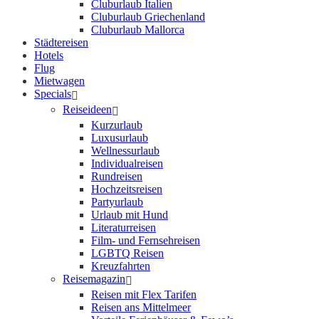
Cluburlaub Italien
Cluburlaub Griechenland
Cluburlaub Mallorca
Städtereisen
Hotels
Flug
Mietwagen
Specials
Reiseideen
Kurzurlaub
Luxusurlaub
Wellnessurlaub
Individualreisen
Rundreisen
Hochzeitsreisen
Partyurlaub
Urlaub mit Hund
Literaturreisen
Film- und Fernsehreisen
LGBTQ Reisen
Kreuzfahrten
Reisemagazin
Reisen mit Flex Tarifen
Reisen ans Mittelmeer