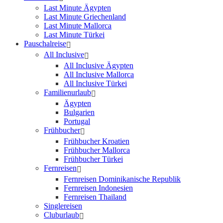
Last Minute Ägypten
Last Minute Griechenland
Last Minute Mallorca
Last Minute Türkei
Pauschalreise
All Inclusive
All Inclusive Ägypten
All Inclusive Mallorca
All Inclusive Türkei
Familienurlaub
Ägypten
Bulgarien
Portugal
Frühbucher
Frühbucher Kroatien
Frühbucher Mallorca
Frühbucher Türkei
Fernreisen
Fernreisen Dominikanische Republik
Fernreisen Indonesien
Fernreisen Thailand
Singlereisen
Cluburlaub