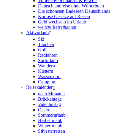
Vorteile Ferienhäuser & Fewo’s
Deutschlandreise ohne Wörterbuch
Die schönsten Badeseen Deutschlands
Kuriose Gesetze auf Reisen
Geld wechseln im Urlaub
weitere Reisethemen
Aktivurlaub
Ski
Tauchen
Golf
Radfahren
Surfurlaub
Wandern
Klettern
Wassersport
Camping
Reisekalender
nach Monaten
Brückentage
Valentinstag
Ostern
Sommerurlaub
Herbsturlaub
Winterurlaub
Silvesterreisen