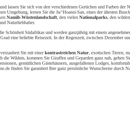
 und lassen Sie sich von den verschiedenen Gerüchen und Farben der N
chen Umgebung, lernen Sie die Ju/‘Hoansi-San, eines der ältesten Busc
sken
Namib-Wüstenlandschaft
, den vielen
Nationalparks
, den wilde
nd Naturliebhaber.
die Schönheit Südafrikas und werden ganzjährig mit einem angenehmen
ad eine beliebte Reisezeit. In der Regenzeit, zwischen Dezember und A
verzaubert Sie mit einer
kontrastreichen Natur
, exotischen Tieren, m
ch die Wildnis, kommen Sie Giraffen und Geparden ganz nah, gehen Si
 Pensionen, gemütlichen Gästehäusern, ausgefallenen Lodges, komfortab
de finden Sie garantiert Ihre ganz persönliche Wunschreise durch Nami