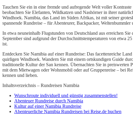
Tauchen Sie ein in eine fremde und aufregende Welt voller Kontraste
beobachten Sie Elefanten, Wildkatzen und Nashörner in ihrer natürli
Windhoek. Namibia, das Land im Süden Afrikas, ist mit seiner grote
spannende Rundreise – für Abenteurer, Backpacker, Weltenbummler u
In etwa neuneinhalb Flugstunden von Deutschland aus erreichen Sie 
September sind aufgrund der Durchschnittstemperaturen von etwa 25 Gr
ist.
Entdecken Sie Namibia auf einer Rundreise: Das facettenreiche Land 
quirligen Windhoek. Wandern Sie mit einem ortskundigen Guide dur
traditionelle Kultur der San kennen. Übernachten Sie in preiswerten
mit dem Mietwagen oder Wohnmobil oder auf Gruppenreise – bei Reise.
kennen und lieben.
Inhaltsverzeichnis – Rundreisen Namibia
Wunschroute individuell und günstig zusammenstellen!
Abenteuer Rundreise durch Namibia
Kultur auf einer Namibia Rundreise
Abenteuerliche Namibia Rundreisen bei Reise.de buchen