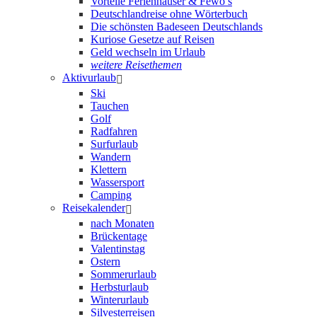
Vorteile Ferienhäuser & Fewo’s
Deutschlandreise ohne Wörterbuch
Die schönsten Badeseen Deutschlands
Kuriose Gesetze auf Reisen
Geld wechseln im Urlaub
weitere Reisethemen
Aktivurlaub
Ski
Tauchen
Golf
Radfahren
Surfurlaub
Wandern
Klettern
Wassersport
Camping
Reisekalender
nach Monaten
Brückentage
Valentinstag
Ostern
Sommerurlaub
Herbsturlaub
Winterurlaub
Silvesterreisen