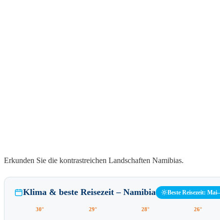
Erkunden Sie die kontrastreichen Landschaften Namibias.
Klima & beste Reisezeit – Namibia
Beste Reisezeit: Mai
30°
29°
28°
26°