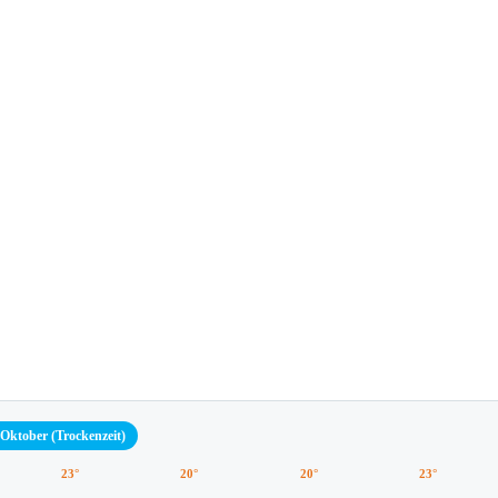
–Oktober (Trockenzeit)
23°
20°
20°
23°