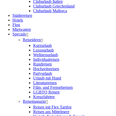
Cluburlaub Italien
Cluburlaub Griechenland
Cluburlaub Mallorca
Städtereisen
Hotels
Flug
Mietwagen
Specials
Reiseideen
Kurzurlaub
Luxusurlaub
Wellnessurlaub
Individualreisen
Rundreisen
Hochzeitsreisen
Partyurlaub
Urlaub mit Hund
Literaturreisen
Film- und Fernsehreisen
LGBTQ Reisen
Kreuzfahrten
Reisemagazin
Reisen mit Flex Tarifen
Reisen ans Mittelmeer