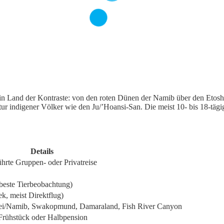
in Land der Kontraste: von den roten Dünen der Namib über den Etosh
r indigener Völker wie den Ju/’Hoansi-San. Die meist 10- bis 18-tägi
Details
hrte Gruppen- oder Privatreise
 beste Tierbeobachtung)
k, meist Direktflug)
lei/Namib, Swakopmund, Damaraland, Fish River Canyon
Frühstück oder Halbpension