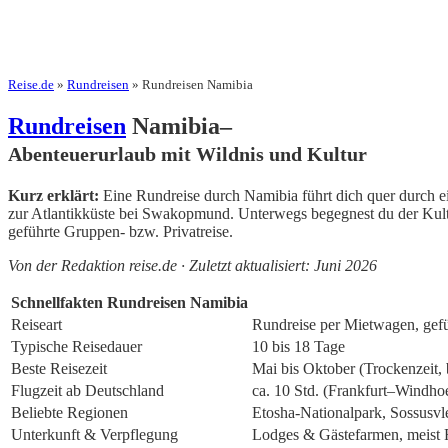
Reise.de
»
Rundreisen
» Rundreisen Namibia
Rundreisen
Namibia–
Abenteuerurlaub mit Wildnis und Kultur
Kurz erklärt:
Eine Rundreise durch Namibia führt dich quer durch e
zur Atlantikküste bei Swakopmund. Unterwegs begegnest du der Kultu
geführte Gruppen- bzw. Privatreise.
Von der Redaktion reise.de · Zuletzt aktualisiert: Juni 2026
Schnellfakten Rundreisen Namibia
Reiseart
Rundreise per Mietwagen, gefü
Typische Reisedauer
10 bis 18 Tage
Beste Reisezeit
Mai bis Oktober (Trockenzeit,
Flugzeit ab Deutschland
ca. 10 Std. (Frankfurt–Windhoe
Beliebte Regionen
Etosha-Nationalpark, Sossusv
Unterkunft & Verpflegung
Lodges & Gästefarmen, meist 