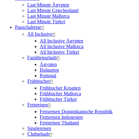
Last Minute Ägypten
Last Minute Griechenland
Last Minute Mallorca
Last Minute Türkei
Pauschalreise
All Inclusive
All Inclusive Ägypten
All Inclusive Mallorca
All Inclusive Türkei
Familienurlaub
Ägypten
Bulgarien
Portugal
Frühbucher
Frühbucher Kroatien
Frühbucher Mallorca
Frühbucher Türkei
Fernreisen
Fernreisen Dominikanische Republik
Fernreisen Indonesien
Fernreisen Thailand
Singlereisen
Cluburlaub