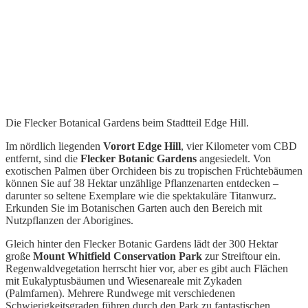
Die Flecker Botanical Gardens beim Stadtteil Edge Hill.
Im nördlich liegenden
Vorort Edge Hill
, vier Kilometer vom CBD
entfernt, sind die
Flecker Botanic Gardens
angesiedelt. Von
exotischen Palmen über Orchideen bis zu tropischen Früchtebäumen
können Sie auf 38 Hektar unzählige Pflanzenarten entdecken –
darunter so seltene Exemplare wie die spektakuläre Titanwurz.
Erkunden Sie im Botanischen Garten auch den Bereich mit
Nutzpflanzen der Aborigines.
Gleich hinter den Flecker Botanic Gardens lädt der 300 Hektar
große
Mount Whitfield Conservation Park
zur Streiftour ein.
Regenwaldvegetation herrscht hier vor, aber es gibt auch Flächen
mit Eukalyptusbäumen und Wiesenareale mit Zykaden
(Palmfarnen). Mehrere Rundwege mit verschiedenen
Schwierigkeitsgraden führen durch den Park zu fantastischen