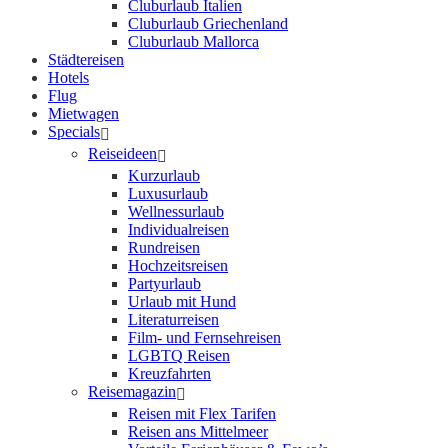
Cluburlaub Italien
Cluburlaub Griechenland
Cluburlaub Mallorca
Städtereisen
Hotels
Flug
Mietwagen
Specials
Reiseideen
Kurzurlaub
Luxusurlaub
Wellnessurlaub
Individualreisen
Rundreisen
Hochzeitsreisen
Partyurlaub
Urlaub mit Hund
Literaturreisen
Film- und Fernsehreisen
LGBTQ Reisen
Kreuzfahrten
Reisemagazin
Reisen mit Flex Tarifen
Reisen ans Mittelmeer