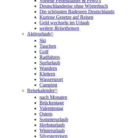
Vorteile Ferienhäuser & Fewo’s
Deutschlandreise ohne Wörterbuch
Die schönsten Badeseen Deutschlands
Kuriose Gesetze auf Reisen
Geld wechseln im Urlaub
weitere Reisethemen
Aktivurlaub
Ski
Tauchen
Golf
Radfahren
Surfurlaub
Wandern
Klettern
Wassersport
Camping
Reisekalender
nach Monaten
Brückentage
Valentinstag
Ostern
Sommerurlaub
Herbsturlaub
Winterurlaub
Silvesterreisen