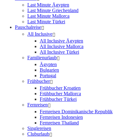
Last Minute Ägypten
Last Minute Griechenland
Last Minute Mallorca
Last Minute Türkei
Pauschalreise
All Inclusive
All Inclusive Ägypten
All Inclusive Mallorca
All Inclusive Türkei
Familienurlaub
Ägypten
Bulgarien
Portugal
Frühbucher
Frühbucher Kroatien
Frühbucher Mallorca
Frühbucher Türkei
Fernreisen
Fernreisen Dominikanische Republik
Fernreisen Indonesien
Fernreisen Thailand
Singlereisen
Cluburlaub