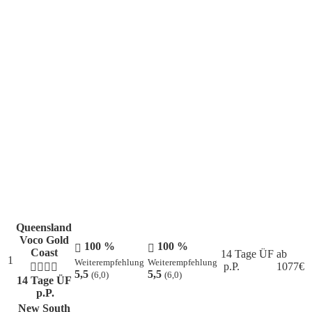
Die aktuellen Lieblingsziele unserer Kunden
Queensland
Voco Gold
100 %
100 %
Coast
14 Tage ÜF
ab
1
Weiterempfehlung
Weiterempfehlung
p.P.
1077
€
5,5
5,5
(6,0)
(6,0)
14 Tage ÜF
p.P.
New South