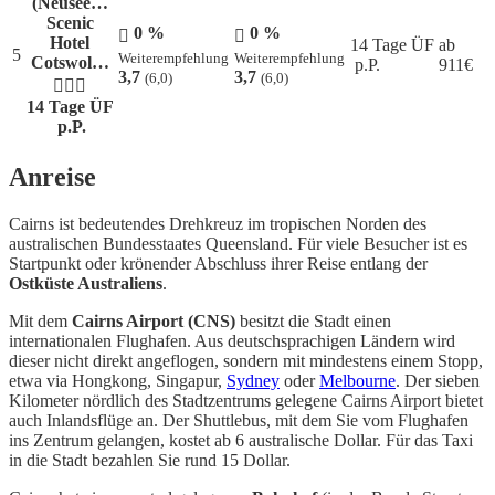
(Neusee…
Scenic
0 %
0 %
Hotel
14 Tage ÜF
ab
5
Weiterempfehlung
Weiterempfehlung
Cotswol…
p.P.
911
€
3,7
3,7
(6,0)
(6,0)
14 Tage ÜF
p.P.
Anreise
Cairns ist bedeutendes Drehkreuz im tropischen Norden des
australischen Bundesstaates Queensland. Für viele Besucher ist es
Startpunkt oder krönender Abschluss ihrer Reise entlang der
Ostküste Australiens
.
Mit dem
Cairns Airport (CNS)
besitzt die Stadt einen
internationalen Flughafen. Aus deutschsprachigen Ländern wird
dieser nicht direkt angeflogen, sondern mit mindestens einem Stopp,
etwa via Hongkong, Singapur,
Sydney
oder
Melbourne
. Der sieben
Kilometer nördlich des Stadtzentrums gelegene Cairns Airport bietet
auch Inlandsflüge an. Der Shuttlebus, mit dem Sie vom Flughafen
ins Zentrum gelangen, kostet ab 6 australische Dollar. Für das Taxi
in die Stadt bezahlen Sie rund 15 Dollar.