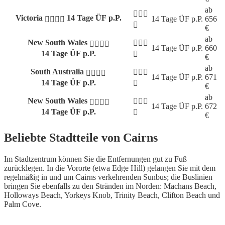
ab
Victoria
14 Tage ÜF p.P.
14 Tage
ÜF p.P.
656
€
ab
New South Wales
14 Tage
ÜF p.P.
660
14 Tage ÜF p.P.
€
ab
South Australia
14 Tage
ÜF p.P.
671
14 Tage ÜF p.P.
€
ab
New South Wales
14 Tage
ÜF p.P.
672
14 Tage ÜF p.P.
€
Beliebte Stadtteile von Cairns
Im Stadtzentrum können Sie die Entfernungen gut zu Fuß
zurücklegen. In die Vororte (etwa Edge Hill) gelangen Sie mit dem
regelmäßig in und um Cairns verkehrenden Sunbus; die Buslinien
bringen Sie ebenfalls zu den Stränden im Norden: Machans Beach,
Holloways Beach, Yorkeys Knob, Trinity Beach, Clifton Beach und
Palm Cove.