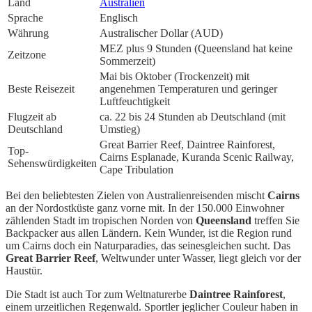
Land
Australien
Sprache
Englisch
Währung
Australischer Dollar (AUD)
MEZ plus 9 Stunden (Queensland hat keine
Zeitzone
Sommerzeit)
Mai bis Oktober (Trockenzeit) mit
Beste Reisezeit
angenehmen Temperaturen und geringer
Luftfeuchtigkeit
Flugzeit ab
ca. 22 bis 24 Stunden ab Deutschland (mit
Deutschland
Umstieg)
Great Barrier Reef, Daintree Rainforest,
Top-
Cairns Esplanade, Kuranda Scenic Railway,
Sehenswürdigkeiten
Cape Tribulation
Bei den beliebtesten Zielen von Australienreisenden mischt
Cairns
an der Nordostküste ganz vorne mit. In der 150.000 Einwohner
zählenden Stadt im tropischen Norden von
Queensland
treffen Sie
Backpacker aus allen Ländern. Kein Wunder, ist die Region rund
um Cairns doch ein Naturparadies, das seinesgleichen sucht. Das
Great Barrier Reef
, Weltwunder unter Wasser, liegt gleich vor der
Haustür.
Die Stadt ist auch Tor zum Weltnaturerbe
Daintree Rainforest
,
einem urzeitlichen Regenwald. Sportler jeglicher Couleur haben in