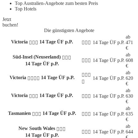
Top Australien-Angebote zum besten Preis
Top Hotels
Jetzt
buchen!
Die günstigsten Angebote
ab
Victoria
14 Tage ÜF p.P.
14 Tage
ÜF p.P.
471
€
ab
Süd-Insel (Neuseeland)
14 Tage
ÜF p.P.
608
14 Tage ÜF p.P.
€
ab
Victoria
14 Tage ÜF p.P.
14 Tage
ÜF p.P.
620
€
ab
Victoria
14 Tage ÜF p.P.
14 Tage
ÜF p.P.
630
€
ab
Tasmanien
14 Tage ÜF p.P.
14 Tage
ÜF p.P.
635
€
ab
New South Wales
14 Tage
ÜF p.P.
644
14 Tage ÜF p.P.
€