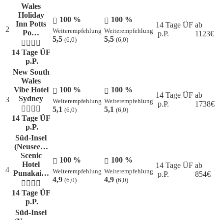
Wales
Holiday
100 %
100 %
Inn Potts
14 Tage ÜF
ab
2
Weiterempfehlung
Weiterempfehlung
Po…
p.P.
1123
€
5,5
5,5
(6,0)
(6,0)
14 Tage ÜF
p.P.
New South
Wales
Vibe Hotel
100 %
100 %
14 Tage ÜF
ab
Sydney
3
Weiterempfehlung
Weiterempfehlung
p.P.
1738
€
5,1
5,1
(6,0)
(6,0)
14 Tage ÜF
p.P.
Süd-Insel
(Neusee…
Scenic
100 %
100 %
Hotel
14 Tage ÜF
ab
4
Weiterempfehlung
Weiterempfehlung
Punakai…
p.P.
854
€
4,9
4,9
(6,0)
(6,0)
14 Tage ÜF
p.P.
Süd-Insel