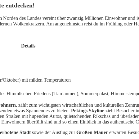
te entdecken!
 Norden des Landes vereint über zwanzig Millionen Einwohner und ist 
ernen Wolkenkratzern. Am angenehmsten reist du im Frühling oder Her
Details
r/Oktober) mit milden Temperaturen
z des Himmlischen Friedens (Tian’anmen), Sommerpalast, Himmelstemp
wohnern
, zählt zum wichtigsten wirtschaftlichen und kulturellen Zen
isenden etwas Spannendes zu bieten.
Pekings Skyline
zieht Besucher i
ten Straßen mit hupenden Autos, quietschenden Rikschas und überlade
n Einwohnern überfüllt sind und so einen Einblick in das authentische 
erbotene Stadt
sowie der Ausflug zur
Großen Mauer
erwarten Besuch