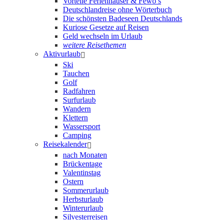
Vorteile Ferienhäuser & Fewo’s
Deutschlandreise ohne Wörterbuch
Die schönsten Badeseen Deutschlands
Kuriose Gesetze auf Reisen
Geld wechseln im Urlaub
weitere Reisethemen
Aktivurlaub
Ski
Tauchen
Golf
Radfahren
Surfurlaub
Wandern
Klettern
Wassersport
Camping
Reisekalender
nach Monaten
Brückentage
Valentinstag
Ostern
Sommerurlaub
Herbsturlaub
Winterurlaub
Silvesterreisen