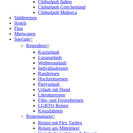
Cluburlaub Italien
Cluburlaub Griechenland
Cluburlaub Mallorca
Städtereisen
Hotels
Flug
Mietwagen
Specials
Reiseideen
Kurzurlaub
Luxusurlaub
Wellnessurlaub
Individualreisen
Rundreisen
Hochzeitsreisen
Partyurlaub
Urlaub mit Hund
Literaturreisen
Film- und Fernsehreisen
LGBTQ Reisen
Kreuzfahrten
Reisemagazin
Reisen mit Flex Tarifen
Reisen ans Mittelmeer