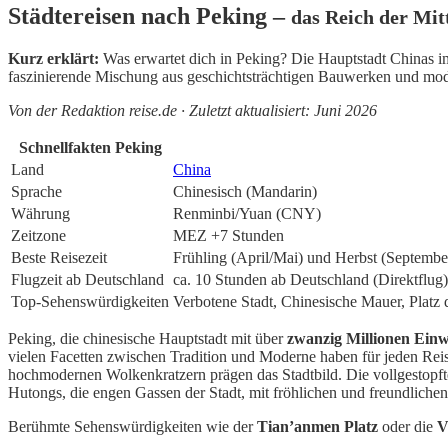
Städtereisen nach Peking –
das Reich der Mit
Kurz erklärt:
Was erwartet dich in Peking? Die Hauptstadt Chinas im
faszinierende Mischung aus geschichtsträchtigen Bauwerken und mod
Von der Redaktion reise.de · Zuletzt aktualisiert: Juni 2026
Schnellfakten Peking
Land
China
Sprache
Chinesisch (Mandarin)
Währung
Renminbi/Yuan (CNY)
Zeitzone
MEZ +7 Stunden
Beste Reisezeit
Frühling (April/Mai) und Herbst (Septembe
Flugzeit ab Deutschland
ca. 10 Stunden ab Deutschland (Direktflug)
Top-Sehenswürdigkeiten
Verbotene Stadt, Chinesische Mauer, Plat
Peking, die chinesische Hauptstadt mit über
zwanzig Millionen Ein
vielen Facetten zwischen Tradition und Moderne haben für jeden Re
hochmodernen Wolkenkratzern prägen das Stadtbild. Die vollgestopf
Hutongs, die engen Gassen der Stadt, mit fröhlichen und freundliche
Berühmte Sehenswürdigkeiten wie der
Tian’anmen Platz
oder die
V