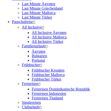
Last Minute Ägypten
Last Minute Griechenland
Last Minute Mallorca
Last Minute Türkei
Pauschalreise
All Inclusive
All Inclusive Ägypten
All Inclusive Mallorca
All Inclusive Türkei
Familienurlaub
Ägypten
Bulgarien
Portugal
Frühbucher
Frühbucher Kroatien
Frühbucher Mallorca
Frühbucher Türkei
Fernreisen
Fernreisen Dominikanische Republik
Fernreisen Indonesien
Fernreisen Thailand
Singlereisen
Cluburlaub