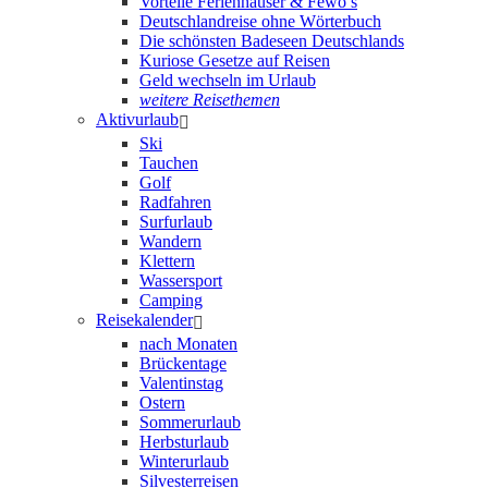
Vorteile Ferienhäuser & Fewo’s
Deutschlandreise ohne Wörterbuch
Die schönsten Badeseen Deutschlands
Kuriose Gesetze auf Reisen
Geld wechseln im Urlaub
weitere Reisethemen
Aktivurlaub
Ski
Tauchen
Golf
Radfahren
Surfurlaub
Wandern
Klettern
Wassersport
Camping
Reisekalender
nach Monaten
Brückentage
Valentinstag
Ostern
Sommerurlaub
Herbsturlaub
Winterurlaub
Silvesterreisen