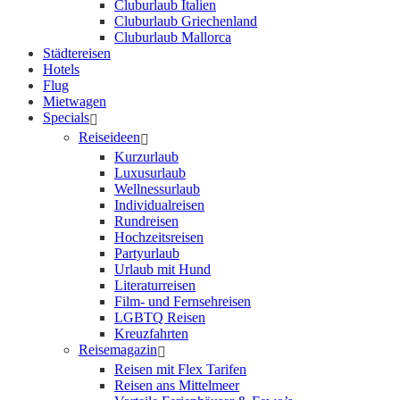
Cluburlaub Italien
Cluburlaub Griechenland
Cluburlaub Mallorca
Städtereisen
Hotels
Flug
Mietwagen
Specials
Reiseideen
Kurzurlaub
Luxusurlaub
Wellnessurlaub
Individualreisen
Rundreisen
Hochzeitsreisen
Partyurlaub
Urlaub mit Hund
Literaturreisen
Film- und Fernsehreisen
LGBTQ Reisen
Kreuzfahrten
Reisemagazin
Reisen mit Flex Tarifen
Reisen ans Mittelmeer