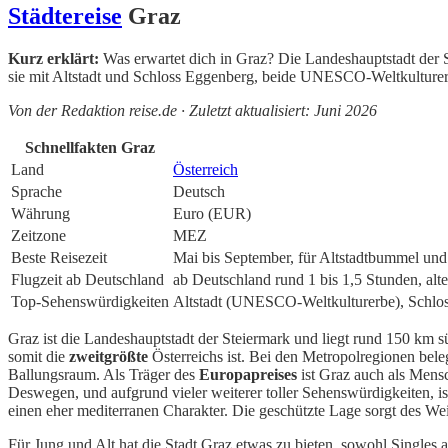
Städtereise
Graz
Kurz erklärt:
Was erwartet dich in Graz? Die Landeshauptstadt der 
sie mit Altstadt und Schloss Eggenberg, beide UNESCO-Weltkulturerb
Von der Redaktion reise.de · Zuletzt aktualisiert: Juni 2026
Schnellfakten Graz
Land
Österreich
Sprache
Deutsch
Währung
Euro (EUR)
Zeitzone
MEZ
Beste Reisezeit
Mai bis September, für Altstadtbummel und
Flugzeit ab Deutschland
ab Deutschland rund 1 bis 1,5 Stunden, alt
Top-Sehenswürdigkeiten
Altstadt (UNESCO-Weltkulturerbe), Schlos
Graz ist die Landeshauptstadt der Steiermark und liegt rund 150 km 
somit die
zweitgrößte
Österreichs ist. Bei den Metropolregionen bele
Ballungsraum. Als Träger des
Europapreises
ist Graz auch als Mensc
Deswegen, und aufgrund vieler weiterer toller Sehenswürdigkeiten, ist
einen eher mediterranen Charakter. Die geschützte Lage sorgt des Weit
Für Jung und Alt hat die Stadt Graz etwas zu bieten, sowohl Single