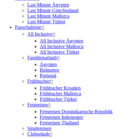
Last Minute Ägypten
Last Minute Griechenland
Last Minute Mallorca
Last Minute Türkei
Pauschalreise
All Inclusive
All Inclusive Ägypten
All Inclusive Mallorca
All Inclusive Türkei
Familienurlaub
Ägypten
Bulgarien
Portugal
Frühbucher
Frühbucher Kroatien
Frühbucher Mallorca
Frühbucher Türkei
Fernreisen
Fernreisen Dominikanische Republik
Fernreisen Indonesien
Fernreisen Thailand
Singlereisen
Cluburlaub