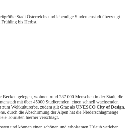
itgrößte Stadt Österreichs und lebendige Studentenstadt überzeugt
Frühling bis Herbst.
zer Becken gelegen, wohnen rund 287.000 Menschen in der Stadt, die
dentenstadt mit über 45000 Studierenden, einen schnell wachsenden
n zum Weltkulturerbe, zudem gilt Graz als
UNESCO City of Design.
imazone, durch die Abschirmung der Alpen hat die Niederschlagmenge
ele Touristen hierher verschlägt.
 Kosten und können einen schönen und erholsamen Urlaub verleben.