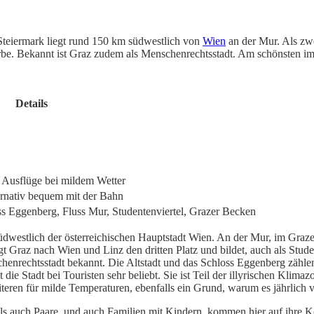
Steiermark liegt rund 150 km südwestlich von
Wien
an der Mur. Als zwe
e. Bekannt ist Graz zudem als Menschenrechtsstadt. Am schönsten im 
Details
 Ausflüge bei mildem Wetter
ernativ bequem mit der Bahn
s Eggenberg, Fluss Mur, Studentenviertel, Grazer Becken
südwestlich der österreichischen Hauptstadt Wien. An der Mur, im Gra
gt Graz nach Wien und Linz den dritten Platz und bildet, auch als Stu
henrechtsstadt bekannt. Die Altstadt und das Schloss Eggenberg zähle
 die Stadt bei Touristen sehr beliebt. Sie ist Teil der illyrischen Kl
eren für milde Temperaturen, ebenfalls ein Grund, warum es jährlich vi
s als auch Paare, und auch Familien mit Kindern, kommen hier auf ihre