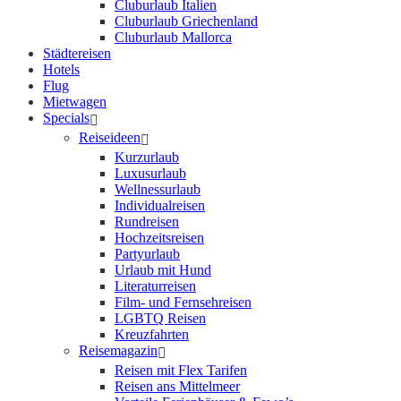
Cluburlaub Italien
Cluburlaub Griechenland
Cluburlaub Mallorca
Städtereisen
Hotels
Flug
Mietwagen
Specials
Reiseideen
Kurzurlaub
Luxusurlaub
Wellnessurlaub
Individualreisen
Rundreisen
Hochzeitsreisen
Partyurlaub
Urlaub mit Hund
Literaturreisen
Film- und Fernsehreisen
LGBTQ Reisen
Kreuzfahrten
Reisemagazin
Reisen mit Flex Tarifen
Reisen ans Mittelmeer