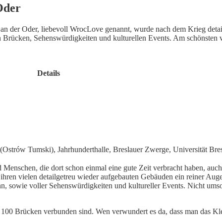
Oder
an der Oder, liebevoll WrocLove genannt, wurde nach dem Krieg detai
en Brücken, Sehenswürdigkeiten und kulturellen Events. Am schönsten v
Details
(Ostrów Tumski), Jahrhunderthalle, Breslauer Zwerge, Universität Bre
Menschen, die dort schon einmal eine gute Zeit verbracht haben, auch
it ihren vielen detailgetreu wieder aufgebauten Gebäuden ein reiner Aug
nn, sowie voller Sehenswürdigkeiten und kultureller Events. Nicht um
 als 100 Brücken verbunden sind. Wen verwundert es da, dass man das K