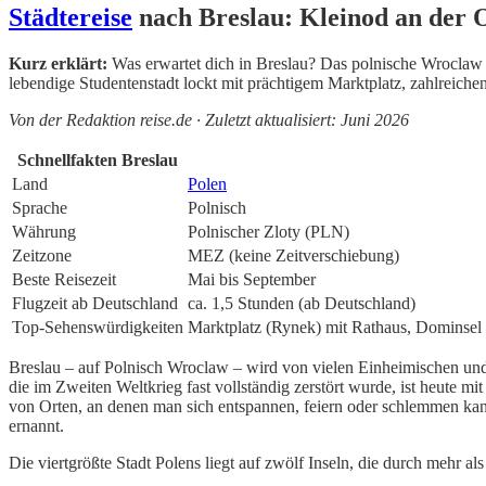
Städtereise
nach Breslau: Kleinod an der 
Kurz erklärt:
Was erwartet dich in Breslau? Das polnische Wroclaw 
lebendige Studentenstadt lockt mit prächtigem Marktplatz, zahlreich
Von der Redaktion reise.de · Zuletzt aktualisiert: Juni 2026
Schnellfakten Breslau
Land
Polen
Sprache
Polnisch
Währung
Polnischer Zloty (PLN)
Zeitzone
MEZ (keine Zeitverschiebung)
Beste Reisezeit
Mai bis September
Flugzeit ab Deutschland
ca. 1,5 Stunden (ab Deutschland)
Top-Sehenswürdigkeiten
Marktplatz (Rynek) mit Rathaus, Dominsel 
Breslau – auf Polnisch Wroclaw – wird von vielen Einheimischen und 
die im Zweiten Weltkrieg fast vollständig zerstört wurde, ist heute m
von Orten, an denen man sich entspannen, feiern oder schlemmen ka
ernannt.
Die viertgrößte Stadt Polens liegt auf zwölf Inseln, die durch mehr