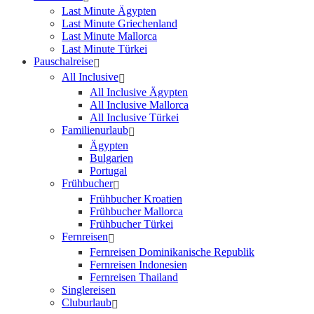
Last Minute Ägypten
Last Minute Griechenland
Last Minute Mallorca
Last Minute Türkei
Pauschalreise
All Inclusive
All Inclusive Ägypten
All Inclusive Mallorca
All Inclusive Türkei
Familienurlaub
Ägypten
Bulgarien
Portugal
Frühbucher
Frühbucher Kroatien
Frühbucher Mallorca
Frühbucher Türkei
Fernreisen
Fernreisen Dominikanische Republik
Fernreisen Indonesien
Fernreisen Thailand
Singlereisen
Cluburlaub