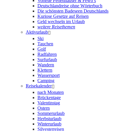
Vorteile Ferienhäuser & Fewo’s
Deutschlandreise ohne Wörterbuch
Die schönsten Badeseen Deutschlands
Kuriose Gesetze auf Reisen
Geld wechseln im Urlaub
weitere Reisethemen
Aktivurlaub
Ski
Tauchen
Golf
Radfahren
Surfurlaub
Wandern
Klettern
Wassersport
Camping
Reisekalender
nach Monaten
Brückentage
Valentinstag
Ostern
Sommerurlaub
Herbsturlaub
Winterurlaub
Silvesterreisen