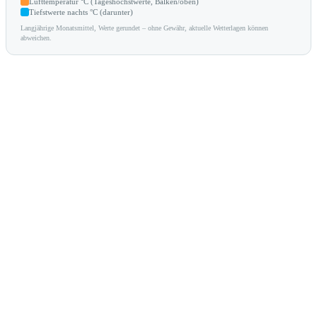
Lufttemperatur °C (Tageshöchstwerte, Balken/oben)
Tiefstwerte nachts °C (darunter)
Langjährige Monatsmittel, Werte gerundet – ohne Gewähr, aktuelle Wetterlagen können
abweichen.
Die aktuellen Lieblingsziele unserer Kunden