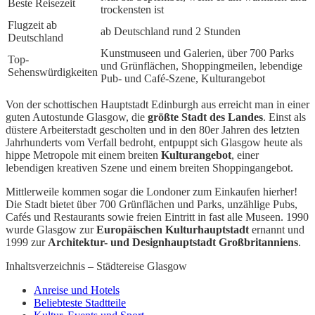
Beste Reisezeit
trockensten ist
Flugzeit ab
ab Deutschland rund 2 Stunden
Deutschland
Kunstmuseen und Galerien, über 700 Parks
Top-
und Grünflächen, Shoppingmeilen, lebendige
Sehenswürdigkeiten
Pub- und Café-Szene, Kulturangebot
Von der schottischen Hauptstadt Edinburgh aus erreicht man in einer
guten Autostunde Glasgow, die
größte Stadt des Landes
. Einst als
düstere Arbeiterstadt gescholten und in den 80er Jahren des letzten
Jahrhunderts vom Verfall bedroht, entpuppt sich Glasgow heute als
hippe Metropole mit einem breiten
Kulturangebot
, einer
lebendigen kreativen Szene und einem breiten Shoppingangebot.
Mittlerweile kommen sogar die Londoner zum Einkaufen hierher!
Die Stadt bietet über 700 Grünflächen und Parks, unzählige Pubs,
Cafés und Restaurants sowie freien Eintritt in fast alle Museen. 1990
wurde Glasgow zur
Europäischen Kulturhauptstadt
ernannt und
1999 zur
Architektur- und Designhauptstadt Großbritanniens
.
Inhaltsverzeichnis – Städtereise Glasgow
Anreise und Hotels
Beliebteste Stadtteile