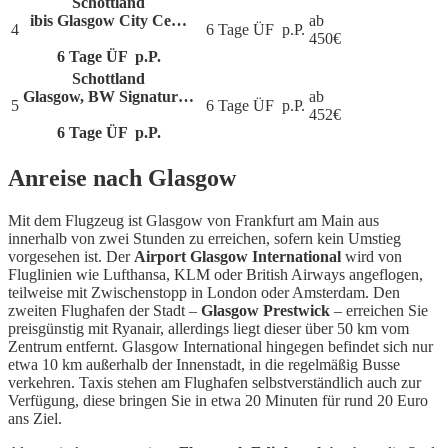
Schottland
ibis Glasgow City Ce…
ab
4
6 Tage ÜF
p.P.
450
€
6 Tage ÜF
p.P.
Schottland
Glasgow, BW Signatur…
ab
5
6 Tage ÜF
p.P.
452
€
6 Tage ÜF
p.P.
Anreise nach Glasgow
Mit dem Flugzeug ist Glasgow von Frankfurt am Main aus
innerhalb von zwei Stunden zu erreichen, sofern kein Umstieg
vorgesehen ist. Der
Airport Glasgow International
wird von
Fluglinien wie Lufthansa, KLM oder British Airways angeflogen,
teilweise mit Zwischenstopp in London oder Amsterdam. Den
zweiten Flughafen der Stadt –
Glasgow Prestwick
– erreichen Sie
preisgünstig mit Ryanair, allerdings liegt dieser über 50 km vom
Zentrum entfernt. Glasgow International hingegen befindet sich nur
etwa 10 km außerhalb der Innenstadt, in die regelmäßig Busse
verkehren. Taxis stehen am Flughafen selbstverständlich auch zur
Verfügung, diese bringen Sie in etwa 20 Minuten für rund 20 Euro
ans Ziel.