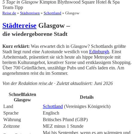
5 Tage in Glasgow
Kimpton Blythswood Square Hotel & Spa
Team-Tipp
Reise.de
»
Städtereisen
»
Schottland
» Glasgow
Städtereise
Glasgow –
die wiedergeborene Stadt
Kurz erklärt:
Was erwartet dich in Glasgow? Schottlands größte
Stadt liegt rund eine Autostunde westlich von
Edinburgh
. Einst
Arbeiterstadt, präsentiert sie sich heute als hippe Metropole mit
breitem Kulturangebot, kreativer Szene und erstklassigem Shopping.
Über 700 Grünflächen, unzählige Pubs und Cafés laden ein. Am
angenehmsten reist du im Sommer.
Von der Redaktion reise.de · Zuletzt aktualisiert: Juni 2026
Schnellfakten
Details
Glasgow
Land
Schottland
(Vereinigtes Königreich)
Sprache
Englisch
Währung
Britisches Pfund (GBP)
Zeitzone
MEZ minus 1 Stunde
Mai bis September, wenn es am wärmsten und