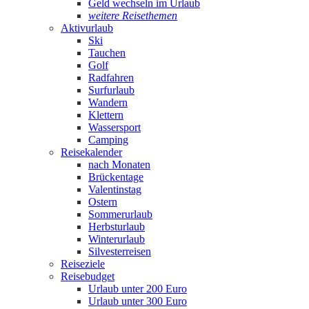
Geld wechseln im Urlaub
weitere Reisethemen
Aktivurlaub
Ski
Tauchen
Golf
Radfahren
Surfurlaub
Wandern
Klettern
Wassersport
Camping
Reisekalender
nach Monaten
Brückentage
Valentinstag
Ostern
Sommerurlaub
Herbsturlaub
Winterurlaub
Silvesterreisen
Reiseziele
Reisebudget
Urlaub unter 200 Euro
Urlaub unter 300 Euro