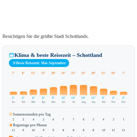
Besichtigen Sie die größte Stadt Schottlands.
Klima & beste Reisezeit – Schottland
Beste Reisezeit: Mai–September
7°
8°
12°
15°
18°
21°
23°
23°
20°
15°
10°
7°
2°
2°
4°
6°
9°
12°
14°
14°
11°
8°
4°
3°
Jan
Feb
Mär
Apr
Mai
Jun
Jul
Aug
Sep
Okt
Nov
Dez
Sonnenstunden pro Tag
2
3
4
5
6
7
7
6
5
4
2
1
Regentage pro Monat
11
9
10
9
9
8
8
8
8
10
11
11