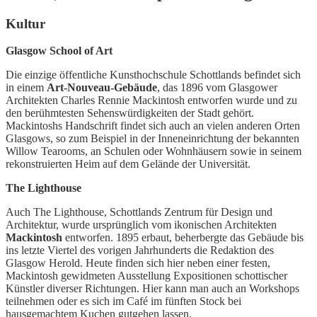
Kultur
Glasgow School of Art
Die einzige öffentliche Kunsthochschule Schottlands befindet sich
in einem
Art-Nouveau-Gebäude
, das 1896 vom Glasgower
Architekten Charles Rennie Mackintosh entworfen wurde und zu
den berühmtesten Sehenswürdigkeiten der Stadt gehört.
Mackintoshs Handschrift findet sich auch an vielen anderen Orten
Glasgows, so zum Beispiel in der Inneneinrichtung der bekannten
Willow Tearooms, an Schulen oder Wohnhäusern sowie in seinem
rekonstruierten Heim auf dem Gelände der Universität.
The Lighthouse
Auch The Lighthouse, Schottlands Zentrum für Design und
Architektur, wurde ursprünglich vom ikonischen Architekten
Mackintosh
entworfen. 1895 erbaut, beherbergte das Gebäude bis
ins letzte Viertel des vorigen Jahrhunderts die Redaktion des
Glasgow Herold. Heute finden sich hier neben einer festen,
Mackintosh gewidmeten Ausstellung Expositionen schottischer
Künstler diverser Richtungen. Hier kann man auch an Workshops
teilnehmen oder es sich im Café im fünften Stock bei
hausgemachtem Kuchen gutgehen lassen.