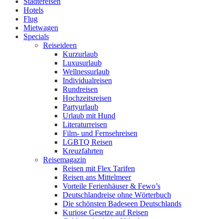
Städtereisen
Hotels
Flug
Mietwagen
Specials
Reiseideen
Kurzurlaub
Luxusurlaub
Wellnessurlaub
Individualreisen
Rundreisen
Hochzeitsreisen
Partyurlaub
Urlaub mit Hund
Literaturreisen
Film- und Fernsehreisen
LGBTQ Reisen
Kreuzfahrten
Reisemagazin
Reisen mit Flex Tarifen
Reisen ans Mittelmeer
Vorteile Ferienhäuser & Fewo’s
Deutschlandreise ohne Wörterbuch
Die schönsten Badeseen Deutschlands
Kuriose Gesetze auf Reisen