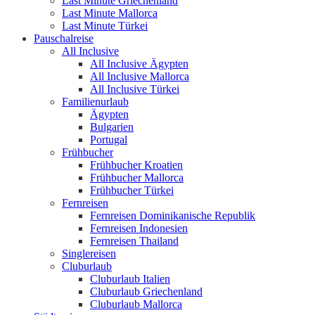
Last Minute Griechenland
Last Minute Mallorca
Last Minute Türkei
Pauschalreise
All Inclusive
All Inclusive Ägypten
All Inclusive Mallorca
All Inclusive Türkei
Familienurlaub
Ägypten
Bulgarien
Portugal
Frühbucher
Frühbucher Kroatien
Frühbucher Mallorca
Frühbucher Türkei
Fernreisen
Fernreisen Dominikanische Republik
Fernreisen Indonesien
Fernreisen Thailand
Singlereisen
Cluburlaub
Cluburlaub Italien
Cluburlaub Griechenland
Cluburlaub Mallorca