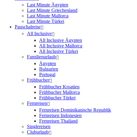
Last Minute Ägypten
Last Minute Griechenland
Last Minute Mallorca
Last Minute Türkei
Pauschalreise
All Inclusive
All Inclusive Ägypten
All Inclusive Mallorca
All Inclusive Türkei
Familienurlaub
Ägypten
Bulgarien
Portugal
Frühbucher
Frühbucher Kroatien
Frühbucher Mallorca
Frühbucher Türkei
Fernreisen
Fernreisen Dominikanische Republik
Fernreisen Indonesien
Fernreisen Thailand
Singlereisen
Cluburlaub