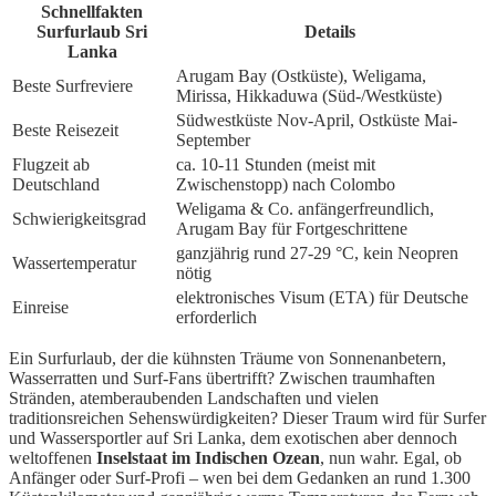
Schnellfakten
Surfurlaub Sri
Details
Lanka
Arugam Bay (Ostküste), Weligama,
Beste Surfreviere
Mirissa, Hikkaduwa (Süd-/Westküste)
Südwestküste Nov-April, Ostküste Mai-
Beste Reisezeit
September
Flugzeit ab
ca. 10-11 Stunden (meist mit
Deutschland
Zwischenstopp) nach Colombo
Weligama & Co. anfängerfreundlich,
Schwierigkeitsgrad
Arugam Bay für Fortgeschrittene
ganzjährig rund 27-29 °C, kein Neopren
Wassertemperatur
nötig
elektronisches Visum (ETA) für Deutsche
Einreise
erforderlich
Ein Surfurlaub, der die kühnsten Träume von Sonnenanbetern,
Wasserratten und Surf-Fans übertrifft? Zwischen traumhaften
Stränden, atemberaubenden Landschaften und vielen
traditionsreichen Sehenswürdigkeiten? Dieser Traum wird für Surfer
und Wassersportler auf Sri Lanka, dem exotischen aber dennoch
weltoffenen
Inselstaat im Indischen Ozean
, nun wahr. Egal, ob
Anfänger oder Surf-Profi – wen bei dem Gedanken an rund 1.300