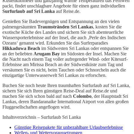
Küstenkilometer und ganzjährig warme Temperaturen das Fernweh
packt, findet unschlagbare Angebote für einen ganz individuellen
Surfurlaub auf Sri Lanka
auf Reise.de.
Genießen Sie Badevergnügen und Entspannung an den vielen
palmengesäumten
Traumstränden Sri Lankas
, kosten Sie die
exotische Küche des Landes und sichern Sie sich abenteuerliche
Wassersporterlebnisse auf der Insel, die auch ‚Perle des Indischen
Ozeans‘ genannt wird. Erkunden Sie das Surferparadies
Hikkaduwa Beach
im Südwesten Sri Lankas oder entspannen Sie
an der beliebten
Arugam Bay
im Südosten der Insel. Machen Sie
die Nacht nach einem Tag voller aufregender Wind- oder Kitesurf-
Erlebnisse am Mirissa Beach an der Südwestküste zum Tag und
versäumen Sie es nicht, beim Tauchen oder Schnorcheln auch die
einzigartige Unterwasserwelt Sri Lankas zu erforschen.
Buchen Sie noch heute Ihren traumhaften Surfurlaub auf Sri Lanka,
sichern Sie sich Ihren günstigen Reise-Deal auf Reise.de und
machen Sie sich schon bald auf nach
Colombo
, der Hauptstadt Sri
Lankas, deren Bandaranaike International Airport von allen großen
Fluggesellschaften angeflogen wird.
Inhaltsverzeichnis – Surfurlaub Sri Lanka
Günstige Reisepakete für unbezahlbare Urlaubserlebnisse
Wellen- und Wettervoraussetzungen