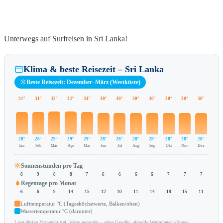
Unterwegs auf Surfreisen in Sri Lanka!
Klima & beste Reisezeit – Sri Lanka
Beste Reisezeit: Dezember–März (Westküste)
31°
31°
32°
32°
31°
30°
30°
30°
30°
30°
30°
30°
28°
28°
29°
29°
29°
28°
28°
28°
28°
28°
28°
28°
Jan
Feb
Mär
Apr
Mai
Jun
Jul
Aug
Sep
Okt
Nov
Dez
Sonnenstunden pro Tag
8
9
8
8
7
6
6
6
6
7
7
7
Regentage pro Monat
6
6
9
14
15
12
10
11
14
18
15
11
Lufttemperatur °C (Tageshöchstwerte, Balken/oben)
Wassertemperatur °C (darunter)
Langjährige Monatsmittel, Werte gerundet – ohne Gewähr, aktuelle Wetterlagen können