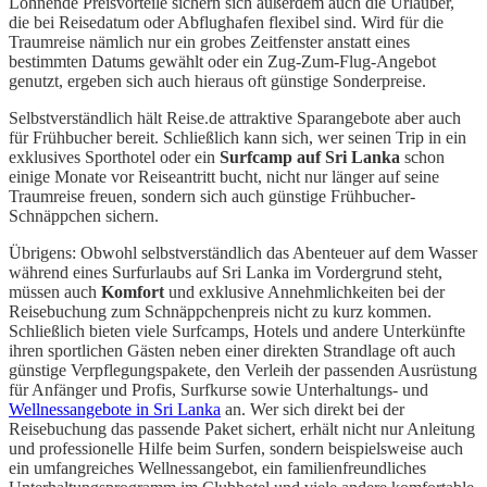
Lohnende Preisvorteile sichern sich außerdem auch die Urlauber,
die bei Reisedatum oder Abflughafen flexibel sind. Wird für die
Traumreise nämlich nur ein grobes Zeitfenster anstatt eines
bestimmten Datums gewählt oder ein Zug-Zum-Flug-Angebot
genutzt, ergeben sich auch hieraus oft günstige Sonderpreise.
Selbstverständlich hält Reise.de attraktive Sparangebote aber auch
für Frühbucher bereit. Schließlich kann sich, wer seinen Trip in ein
exklusives Sporthotel oder ein
Surfcamp auf Sri Lanka
schon
einige Monate vor Reiseantritt bucht, nicht nur länger auf seine
Traumreise freuen, sondern sich auch günstige Frühbucher-
Schnäppchen sichern.
Übrigens: Obwohl selbstverständlich das Abenteuer auf dem Wasser
während eines Surfurlaubs auf Sri Lanka im Vordergrund steht,
müssen auch
Komfort
und exklusive Annehmlichkeiten bei der
Reisebuchung zum Schnäppchenpreis nicht zu kurz kommen.
Schließlich bieten viele Surfcamps, Hotels und andere Unterkünfte
ihren sportlichen Gästen neben einer direkten Strandlage oft auch
günstige Verpflegungspakete, den Verleih der passenden Ausrüstung
für Anfänger und Profis, Surfkurse sowie Unterhaltungs- und
Wellnessangebote in Sri Lanka
an. Wer sich direkt bei der
Reisebuchung das passende Paket sichert, erhält nicht nur Anleitung
und professionelle Hilfe beim Surfen, sondern beispielsweise auch
ein umfangreiches Wellnessangebot, ein familienfreundliches