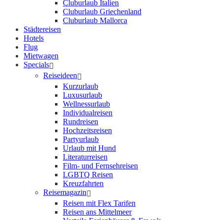
Cluburlaub Italien
Cluburlaub Griechenland
Cluburlaub Mallorca
Städtereisen
Hotels
Flug
Mietwagen
Specials
Reiseideen
Kurzurlaub
Luxusurlaub
Wellnessurlaub
Individualreisen
Rundreisen
Hochzeitsreisen
Partyurlaub
Urlaub mit Hund
Literaturreisen
Film- und Fernsehreisen
LGBTQ Reisen
Kreuzfahrten
Reisemagazin
Reisen mit Flex Tarifen
Reisen ans Mittelmeer