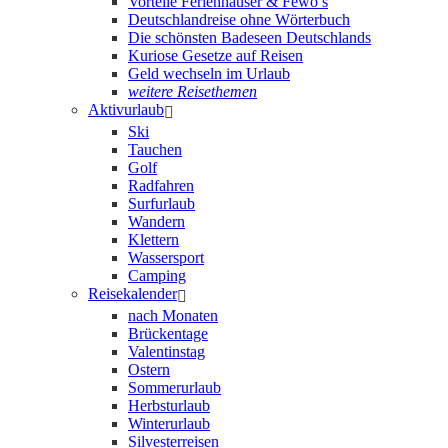
Vorteile Ferienhäuser & Fewo’s
Deutschlandreise ohne Wörterbuch
Die schönsten Badeseen Deutschlands
Kuriose Gesetze auf Reisen
Geld wechseln im Urlaub
weitere Reisethemen
Aktivurlaub
Ski
Tauchen
Golf
Radfahren
Surfurlaub
Wandern
Klettern
Wassersport
Camping
Reisekalender
nach Monaten
Brückentage
Valentinstag
Ostern
Sommerurlaub
Herbsturlaub
Winterurlaub
Silvesterreisen