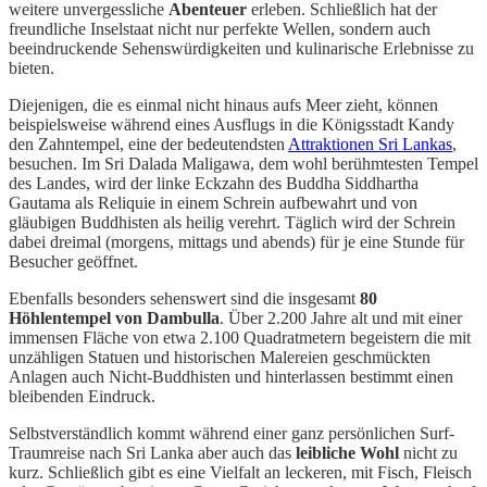
weitere unvergessliche
Abenteuer
erleben. Schließlich hat der
freundliche Inselstaat nicht nur perfekte Wellen, sondern auch
beeindruckende Sehenswürdigkeiten und kulinarische Erlebnisse zu
bieten.
Diejenigen, die es einmal nicht hinaus aufs Meer zieht, können
beispielsweise während eines Ausflugs in die Königsstadt Kandy
den Zahntempel, eine der bedeutendsten
Attraktionen Sri Lankas
,
besuchen. Im Sri Dalada Maligawa, dem wohl berühmtesten Tempel
des Landes, wird der linke Eckzahn des Buddha Siddhartha
Gautama als Reliquie in einem Schrein aufbewahrt und von
gläubigen Buddhisten als heilig verehrt. Täglich wird der Schrein
dabei dreimal (morgens, mittags und abends) für je eine Stunde für
Besucher geöffnet.
Ebenfalls besonders sehenswert sind die insgesamt
80
Höhlentempel von Dambulla
. Über 2.200 Jahre alt und mit einer
immensen Fläche von etwa 2.100 Quadratmetern begeistern die mit
unzähligen Statuen und historischen Malereien geschmückten
Anlagen auch Nicht-Buddhisten und hinterlassen bestimmt einen
bleibenden Eindruck.
Selbstverständlich kommt während einer ganz persönlichen Surf-
Traumreise nach Sri Lanka aber auch das
leibliche Wohl
nicht zu
kurz. Schließlich gibt es eine Vielfalt an leckeren, mit Fisch, Fleisch