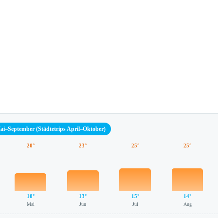
Mai–September (Städtetrips April–Oktober)
20°
23°
25°
25°
10°
13°
15°
14°
Mai
Jun
Jul
Aug