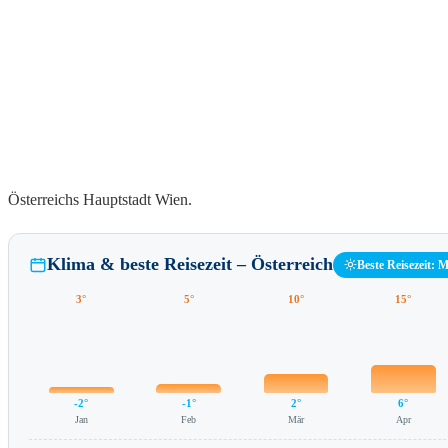
Österreichs Hauptstadt Wien.
Klima & beste Reisezeit – Österreich
Beste Reisezeit: 
3°
5°
10°
15°
-2°
-1°
2°
6°
Jan
Feb
Mär
Apr