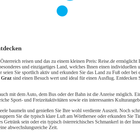
ntdecken
sterreich reisen und das zu einem kleinen Preis: Reise.de ermöglicht I
 besonderes und einzigartiges Land, welches Ihnen einen individuellen
r seien Sie sportlich aktiv und erkunden Sie das Land zu Fuß oder bei e
r Graz
sind einen Besuch wert und ideal für einen Ausflug. Entdecken
 auch mit dem Auto, dem Bus oder der Bahn ist die Anreise möglich. Ei
iche Sport- und Freizeitaktivitäten sowie ein interessantes Kulturangeb
 Seele baumeln und genießen Sie Ihre wohl verdiente Auszeit. Noch sc
uppern Sie die typisch klare Luft am Wörthersee oder erkunden Sie Tiro
 Getränk sein oder ein typisch österreichisches Schmankerl in der In
eine abwechslungsreiche Zeit.