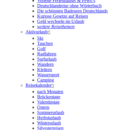
Vorteile Ferienhäuser & Fewo’s
Deutschlandreise ohne Wörterbuch
Die schönsten Badeseen Deutschlands
Kuriose Gesetze auf Reisen
Geld wechseln im Urlaub
weitere Reisethemen
Aktivurlaub
Ski
Tauchen
Golf
Radfahren
Surfurlaub
Wandern
Klettern
Wassersport
Camping
Reisekalender
nach Monaten
Brückentage
Valentinstag
Ostern
Sommerurlaub
Herbsturlaub
Winterurlaub
Silvesterreisen