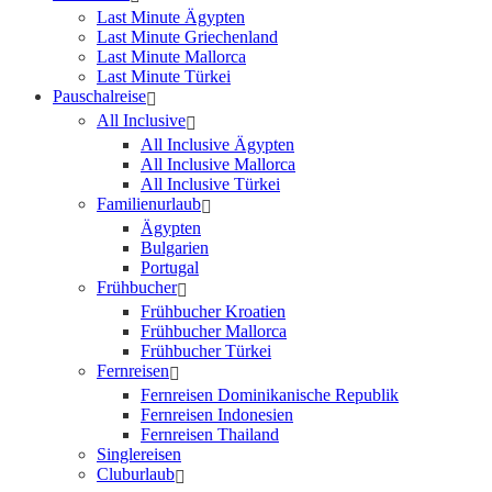
Last Minute Ägypten
Last Minute Griechenland
Last Minute Mallorca
Last Minute Türkei
Pauschalreise
All Inclusive
All Inclusive Ägypten
All Inclusive Mallorca
All Inclusive Türkei
Familienurlaub
Ägypten
Bulgarien
Portugal
Frühbucher
Frühbucher Kroatien
Frühbucher Mallorca
Frühbucher Türkei
Fernreisen
Fernreisen Dominikanische Republik
Fernreisen Indonesien
Fernreisen Thailand
Singlereisen
Cluburlaub