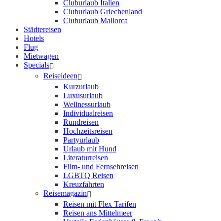
Cluburlaub Italien
Cluburlaub Griechenland
Cluburlaub Mallorca
Städtereisen
Hotels
Flug
Mietwagen
Specials
Reiseideen
Kurzurlaub
Luxusurlaub
Wellnessurlaub
Individualreisen
Rundreisen
Hochzeitsreisen
Partyurlaub
Urlaub mit Hund
Literaturreisen
Film- und Fernsehreisen
LGBTQ Reisen
Kreuzfahrten
Reisemagazin
Reisen mit Flex Tarifen
Reisen ans Mittelmeer