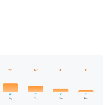
20°
14°
8°
4°
11°
7°
3°
0°
Sep
Okt
Nov
Dez