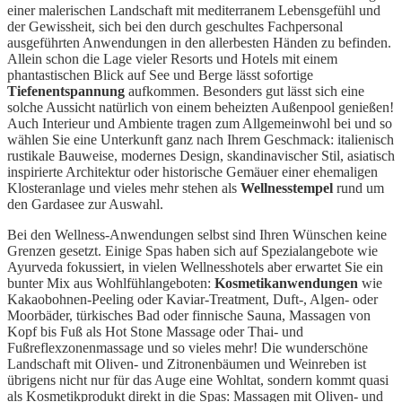
einer malerischen Landschaft mit mediterranem Lebensgefühl und
der Gewissheit, sich bei den durch geschultes Fachpersonal
ausgeführten Anwendungen in den allerbesten Händen zu befinden.
Allein schon die Lage vieler Resorts und Hotels mit einem
phantastischen Blick auf See und Berge lässt sofortige
Tiefenentspannung
aufkommen. Besonders gut lässt sich eine
solche Aussicht natürlich von einem beheizten Außenpool genießen!
Auch Interieur und Ambiente tragen zum Allgemeinwohl bei und so
wählen Sie eine Unterkunft ganz nach Ihrem Geschmack: italienisch
rustikale Bauweise, modernes Design, skandinavischer Stil, asiatisch
inspirierte Architektur oder historische Gemäuer einer ehemaligen
Klosteranlage und vieles mehr stehen als
Wellnesstempel
rund um
den Gardasee zur Auswahl.
Bei den Wellness-Anwendungen selbst sind Ihren Wünschen keine
Grenzen gesetzt. Einige Spas haben sich auf Spezialangebote wie
Ayurveda fokussiert, in vielen Wellnesshotels aber erwartet Sie ein
bunter Mix aus Wohlfühlangeboten:
Kosmetikanwendungen
wie
Kakaobohnen-Peeling oder Kaviar-Treatment, Duft-, Algen- oder
Moorbäder, türkisches Bad oder finnische Sauna, Massagen von
Kopf bis Fuß als Hot Stone Massage oder Thai- und
Fußreflexzonenmassage und so vieles mehr! Die wunderschöne
Landschaft mit Oliven- und Zitronenbäumen und Weinreben ist
übrigens nicht nur für das Auge eine Wohltat, sondern kommt quasi
als Kosmetikprodukt direkt in die Spas: Massagen mit Oliven- und