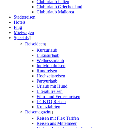
Cluburlaub Italien
Cluburlaub Griechenland
Cluburlaub Mallorca
Städtereisen
Hotels
Flug
Mietwagen
Specials
Reiseideen
Kurzurlaub
Luxusurlaub
Wellnessurlaub
Individualreisen
Rundreisen
Hochzeitsreisen
Partyurlaub
Urlaub mit Hund
Literaturreisen
Film- und Fernsehreisen
LGBTQ Reisen
Kreuzfahrten
Reisemagazin
Reisen mit Flex Tarifen
Reisen ans Mittelmeer