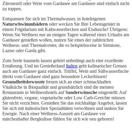
Zitronenöl oder Wein vom Gardasee am Gardasee sind einfach nicht
zu toppen.
Entspannen Sie sich im Thermalwasser, in hoteleigenen
Naturschwimmbädern
oder wecken Sie Ihre Lebensgeister in
einem Frigidarium mit Kaltwasserbecken und Eisdusche! Übrigens:
Wenn Sie Wellness nur an einigen Tagen während eines Urlaubs am
Gardasee genießen wollen, nutzen Sie eines der zahlreichen
Wellness- und Thermalcenter, die es beispielsweise in Sirmione,
Lazise oder Garda gibt.
Zum Seele baumeln lassen gehört unbedingt auch eine exzellente
Ernährung. Und im Genießerland
Italien
geht kulinarischer Genuss
auch am Gardasee ganz einfach. Trüffel, Wein und Süßwasserfische
direkt vom Gardasee sind ganz besondere Leckerbissen!
Gesundheitsbewusste
freuen sich an einer schmackhaften
Vitalküche in Bioqualität und grundsätzlich sind die meisten
Restaurants in Wellnesshotels auf
Sonderwünsche
eingestellt: Auf
glutenfreie, vegane, vegetarische oder Low Carb-Gerichte müssen
Sie nicht verzichten. Genießen Sie das reichhaltige Angebot, lassen
Sie sich mit italienischen Spezialitäten verwöhnen und tanken Sie
Energie. Nach einer Wellness-Auszeit am Gardasee vor
märchenhafter Bergkulisse fühlen Sie sich wie neu geboren!