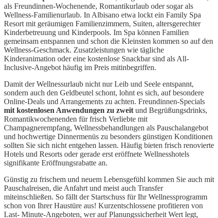
als Freundinnen-Wochenende, Romantikurlaub oder sogar als
Wellness-Familienurlaub. In Albisano etwa lockt ein Family Spa
Resort mit geräumigen Familienzimmern, Suiten, altersgerechter
Kinderbetreuung und Kinderpools. Im Spa können Familien
gemeinsam entspannen und schon die Kleinsten kommen so auf den
Wellness-Geschmack. Zusatzleistungen wie tägliche
Kinderanimation oder eine kostenlose Snackbar sind als All-
Inclusive-Angebot häufig im Preis mitinbegriffen.
Damit der Wellnessurlaub nicht nur Leib und Seele entspannt,
sondern auch den Geldbeutel schont, lohnt es sich, auf besondere
Online-Deals und Arrangements zu achten. Freundinnen-Specials
mit kostenlosen Anwendungen zu zweit
und Begrüßungsdrinks,
Romantikwochenenden für frisch Verliebte mit
Champagnerempfang, Wellnessbehandlungen als Pauschalangebot
und hochwertige Dinnermenüs zu besonders günstigen Konditionen
sollten Sie sich nicht entgehen lassen. Häufig bieten frisch renovierte
Hotels und Resorts oder gerade erst eröffnete Wellnesshotels
signifikante Eröffnungsrabatte an.
Günstig zu frischem und neuem Lebensgefühl kommen Sie auch mit
Pauschalreisen, die Anfahrt und meist auch Transfer
miteinschließen. So fällt der Startschuss für Ihr Wellnessprogramm
schon von Ihrer Haustüre aus! Kurzentschlossene profitieren von
Last- Minute-Angeboten, wer auf Planungssicherheit Wert legt,