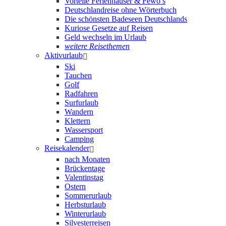
Vorteile Ferienhäuser & Fewo’s
Deutschlandreise ohne Wörterbuch
Die schönsten Badeseen Deutschlands
Kuriose Gesetze auf Reisen
Geld wechseln im Urlaub
weitere Reisethemen
Aktivurlaub
Ski
Tauchen
Golf
Radfahren
Surfurlaub
Wandern
Klettern
Wassersport
Camping
Reisekalender
nach Monaten
Brückentage
Valentinstag
Ostern
Sommerurlaub
Herbsturlaub
Winterurlaub
Silvesterreisen