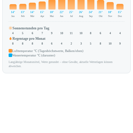
14°
13°
14°
15°
18°
22°
25°
26°
24°
21°
18°
15°
Jan
Feb
Mär
Apr
Mai
Jun
Jul
Aug
Sep
Okt
Nov
Dez
Sonnenstunden pro Tag
4
5
6
7
9
10
11
10
8
6
4
4
Regentage pro Monat
8
8
8
8
6
4
2
3
5
8
10
9
Lufttemperatur °C (Tageshöchstwerte, Balken/oben)
Wassertemperatur °C (darunter)
Langjährige Monatsmittel, Werte gerundet – ohne Gewähr, aktuelle Wetterlagen können
abweichen.