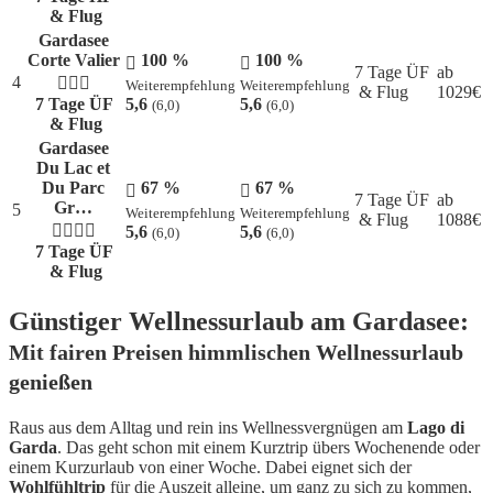
& Flug
Gardasee
Corte Valier
100 %
100 %
7 Tage ÜF
ab
4
Weiterempfehlung
Weiterempfehlung
& Flug
1029
€
7 Tage ÜF
5,6
5,6
(6,0)
(6,0)
& Flug
Gardasee
Du Lac et
Du Parc
67 %
67 %
7 Tage ÜF
ab
Gr…
5
Weiterempfehlung
Weiterempfehlung
& Flug
1088
€
5,6
5,6
(6,0)
(6,0)
7 Tage ÜF
& Flug
Günstiger Wellnessurlaub am Gardasee:
Mit fairen Preisen himmlischen Wellnessurlaub
genießen
Raus aus dem Alltag und rein ins Wellnessvergnügen am
Lago di
Garda
. Das geht schon mit einem Kurztrip übers Wochenende oder
einem Kurzurlaub von einer Woche. Dabei eignet sich der
Wohlfühltrip
für die Auszeit alleine, um ganz zu sich zu kommen,