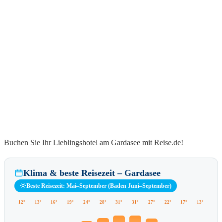
Buchen Sie Ihr Lieblingshotel am Gardasee mit Reise.de!
Klima & beste Reisezeit – Gardasee
Beste Reisezeit: Mai–September (Baden Juni–September)
12°
13°
16°
19°
24°
28°
31°
31°
27°
22°
17°
13°