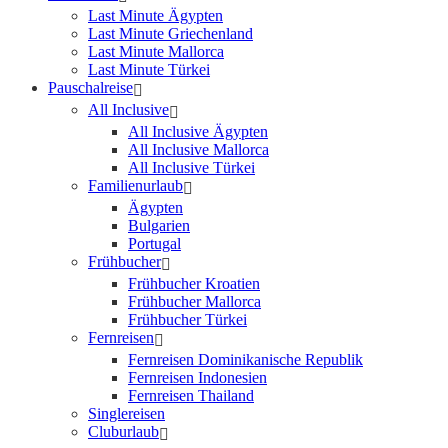
Last Minute Ägypten
Last Minute Griechenland
Last Minute Mallorca
Last Minute Türkei
Pauschalreise
All Inclusive
All Inclusive Ägypten
All Inclusive Mallorca
All Inclusive Türkei
Familienurlaub
Ägypten
Bulgarien
Portugal
Frühbucher
Frühbucher Kroatien
Frühbucher Mallorca
Frühbucher Türkei
Fernreisen
Fernreisen Dominikanische Republik
Fernreisen Indonesien
Fernreisen Thailand
Singlereisen
Cluburlaub