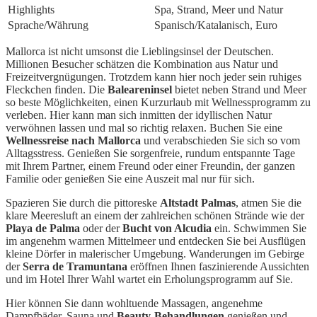
Highlights
Spa, Strand, Meer und Natur
Sprache/Währung
Spanisch/Katalanisch, Euro
Mallorca ist nicht umsonst die Lieblingsinsel der Deutschen.
Millionen Besucher schätzen die Kombination aus Natur und
Freizeitvergnügungen. Trotzdem kann hier noch jeder sein ruhiges
Fleckchen finden. Die
Baleareninsel
bietet neben Strand und Meer
so beste Möglichkeiten, einen Kurzurlaub mit Wellnessprogramm zu
verleben. Hier kann man sich inmitten der idyllischen Natur
verwöhnen lassen und mal so richtig relaxen. Buchen Sie eine
Wellnessreise nach Mallorca
und verabschieden Sie sich so vom
Alltagsstress. Genießen Sie sorgenfreie, rundum entspannte Tage
mit Ihrem Partner, einem Freund oder einer Freundin, der ganzen
Familie oder genießen Sie eine Auszeit mal nur für sich.
Spazieren Sie durch die pittoreske
Altstadt Palmas
, atmen Sie die
klare Meeresluft an einem der zahlreichen schönen Strände wie der
Playa de Palma
oder der
Bucht von Alcudia
ein. Schwimmen Sie
im angenehm warmen Mittelmeer und entdecken Sie bei Ausflügen
kleine Dörfer in malerischer Umgebung. Wanderungen im Gebirge
der
Serra de Tramuntana
eröffnen Ihnen faszinierende Aussichten
und im Hotel Ihrer Wahl wartet ein Erholungsprogramm auf Sie.
Hier können Sie dann wohltuende Massagen, angenehme
Dampfbäder, Sauna und
Beauty-Behandlungen
genießen und