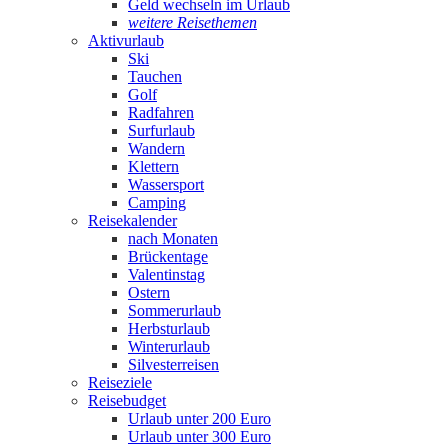
Geld wechseln im Urlaub
weitere Reisethemen
Aktivurlaub
Ski
Tauchen
Golf
Radfahren
Surfurlaub
Wandern
Klettern
Wassersport
Camping
Reisekalender
nach Monaten
Brückentage
Valentinstag
Ostern
Sommerurlaub
Herbsturlaub
Winterurlaub
Silvesterreisen
Reiseziele
Reisebudget
Urlaub unter 200 Euro
Urlaub unter 300 Euro