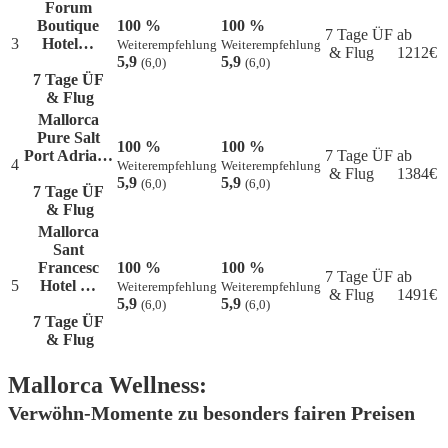
Forum
Boutique
100 %
100 %
7 Tage ÜF
ab
3
Hotel…
Weiterempfehlung
Weiterempfehlung
& Flug
1212
€
5,9
5,9
(6,0)
(6,0)
7 Tage ÜF
& Flug
Mallorca
Pure Salt
100 %
100 %
Port Adria…
7 Tage ÜF
ab
4
Weiterempfehlung
Weiterempfehlung
& Flug
1384
€
5,9
5,9
(6,0)
(6,0)
7 Tage ÜF
& Flug
Mallorca
Sant
Francesc
100 %
100 %
7 Tage ÜF
ab
5
Hotel …
Weiterempfehlung
Weiterempfehlung
& Flug
1491
€
5,9
5,9
(6,0)
(6,0)
7 Tage ÜF
& Flug
Mallorca Wellness:
Verwöhn-Momente zu besonders fairen Preisen