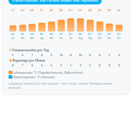
Beste Reisezeit: Mai–Oktober (Baden Juni–September)
15°
16°
18°
21°
24°
28°
31°
31°
28°
24°
19°
16°
14°
14°
14°
16°
18°
22°
25°
26°
25°
22°
18°
15°
Jan
Feb
Mär
Apr
Mai
Jun
Jul
Aug
Sep
Okt
Nov
Dez
Sonnenstunden pro Tag
5
6
7
8
9
10
11
10
8
6
5
4
Regentage pro Monat
8
7
6
6
5
3
1
3
5
8
8
9
Lufttemperatur °C (Tageshöchstwerte, Balken/oben)
Wassertemperatur °C (darunter)
Langjährige Monatsmittel, Werte gerundet – ohne Gewähr, aktuelle Wetterlagen können
abweichen.