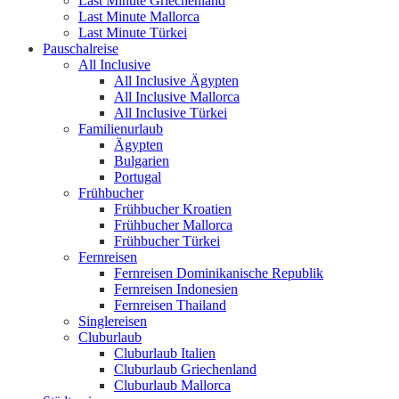
Last Minute Griechenland
Last Minute Mallorca
Last Minute Türkei
Pauschalreise
All Inclusive
All Inclusive Ägypten
All Inclusive Mallorca
All Inclusive Türkei
Familienurlaub
Ägypten
Bulgarien
Portugal
Frühbucher
Frühbucher Kroatien
Frühbucher Mallorca
Frühbucher Türkei
Fernreisen
Fernreisen Dominikanische Republik
Fernreisen Indonesien
Fernreisen Thailand
Singlereisen
Cluburlaub
Cluburlaub Italien
Cluburlaub Griechenland
Cluburlaub Mallorca