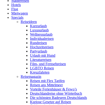
Städtereisen
Hotels
Flug
Mietwagen
Specials
Reiseideen
Kurzurlaub
Luxusurlaub
Wellnessurlaub
Individualreisen
Rundreisen
Hochzeitsreisen
Partyurlaub
Urlaub mit Hund
Literaturreisen
Film- und Fernsehreisen
LGBTQ Reisen
Kreuzfahrten
Reisemagazin
Reisen mit Flex Tarifen
Reisen ans Mittelmeer
Vorteile Ferienhäuser & Fewo’s
Deutschlandreise ohne Wörterbuch
Die schönsten Badeseen Deutschlands
Kuriose Gesetze auf Reisen