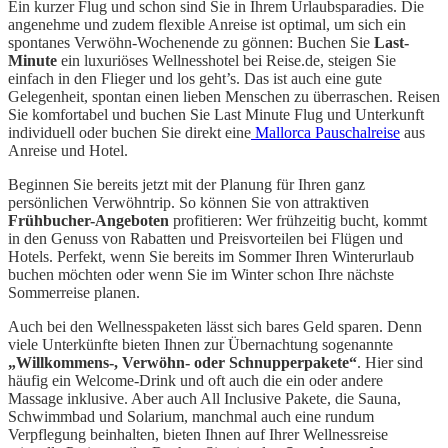
Ein kurzer Flug und schon sind Sie in Ihrem Urlaubsparadies. Die
angenehme und zudem flexible Anreise ist optimal, um sich ein
spontanes Verwöhn-Wochenende zu gönnen: Buchen Sie
Last-
Minute
ein luxuriöses Wellnesshotel bei Reise.de, steigen Sie
einfach in den Flieger und los geht’s. Das ist auch eine gute
Gelegenheit, spontan einen lieben Menschen zu überraschen. Reisen
Sie komfortabel und buchen Sie Last Minute Flug und Unterkunft
individuell oder buchen Sie direkt eine
Mallorca Pauschalreise
aus
Anreise und Hotel.
Beginnen Sie bereits jetzt mit der Planung für Ihren ganz
persönlichen Verwöhntrip. So können Sie von attraktiven
Frühbucher-Angeboten
profitieren: Wer frühzeitig bucht, kommt
in den Genuss von Rabatten und Preisvorteilen bei Flügen und
Hotels. Perfekt, wenn Sie bereits im Sommer Ihren Winterurlaub
buchen möchten oder wenn Sie im Winter schon Ihre nächste
Sommerreise planen.
Auch bei den Wellnesspaketen lässt sich bares Geld sparen. Denn
viele Unterkünfte bieten Ihnen zur Übernachtung sogenannte
„Willkommens-, Verwöhn- oder Schnupperpakete“
. Hier sind
häufig ein Welcome-Drink und oft auch die ein oder andere
Massage inklusive. Aber auch All Inclusive Pakete, die Sauna,
Schwimmbad und Solarium, manchmal auch eine rundum
Verpflegung beinhalten, bieten Ihnen auf Ihrer Wellnessreise