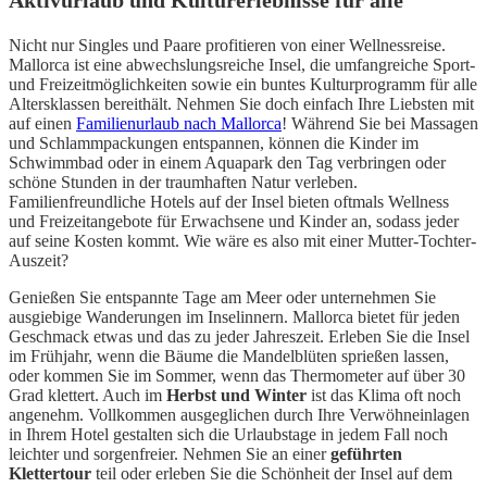
Aktivurlaub und Kulturerlebnisse für alle
Nicht nur Singles und Paare profitieren von einer Wellnessreise.
Mallorca ist eine abwechslungsreiche Insel, die umfangreiche Sport-
und Freizeitmöglichkeiten sowie ein buntes Kulturprogramm für alle
Altersklassen bereithält. Nehmen Sie doch einfach Ihre Liebsten mit
auf einen
Familienurlaub nach Mallorca
! Während Sie bei Massagen
und Schlammpackungen entspannen, können die Kinder im
Schwimmbad oder in einem Aquapark den Tag verbringen oder
schöne Stunden in der traumhaften Natur verleben.
Familienfreundliche Hotels auf der Insel bieten oftmals Wellness
und Freizeitangebote für Erwachsene und Kinder an, sodass jeder
auf seine Kosten kommt. Wie wäre es also mit einer Mutter-Tochter-
Auszeit?
Genießen Sie entspannte Tage am Meer oder unternehmen Sie
ausgiebige Wanderungen im Inselinnern. Mallorca bietet für jeden
Geschmack etwas und das zu jeder Jahreszeit. Erleben Sie die Insel
im Frühjahr, wenn die Bäume die Mandelblüten sprießen lassen,
oder kommen Sie im Sommer, wenn das Thermometer auf über 30
Grad klettert. Auch im
Herbst und Winter
ist das Klima oft noch
angenehm. Vollkommen ausgeglichen durch Ihre Verwöhneinlagen
in Ihrem Hotel gestalten sich die Urlaubstage in jedem Fall noch
leichter und sorgenfreier. Nehmen Sie an einer
geführten
Klettertour
teil oder erleben Sie die Schönheit der Insel auf dem