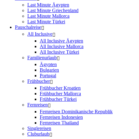
Last Minute Ägypten
Last Minute Griechenland
Last Minute Mallorca
Last Minute Türkei
Pauschalreise
All Inclusive
All Inclusive Ägypten
All Inclusive Mallorca
All Inclusive Türkei
Familienurlaub
Ägypten
Bulgarien
Portugal
Frühbucher
Frühbucher Kroatien
Frühbucher Mallorca
Frühbucher Türkei
Fernreisen
Fernreisen Dominikanische Republik
Fernreisen Indonesien
Fernreisen Thailand
Singlereisen
Cluburlaub