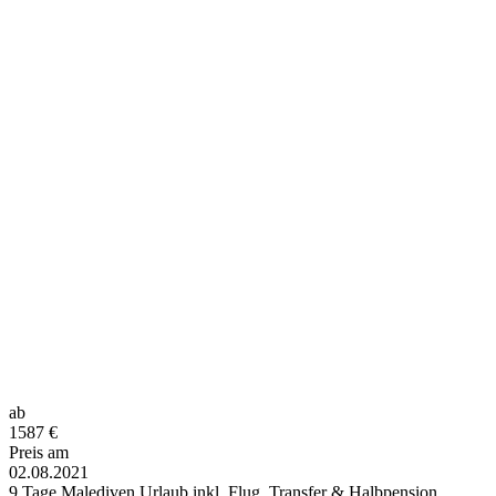
ab
1587
€
Preis am
02.08.2021
9 Tage Malediven Urlaub inkl. Flug, Transfer & Halbpension