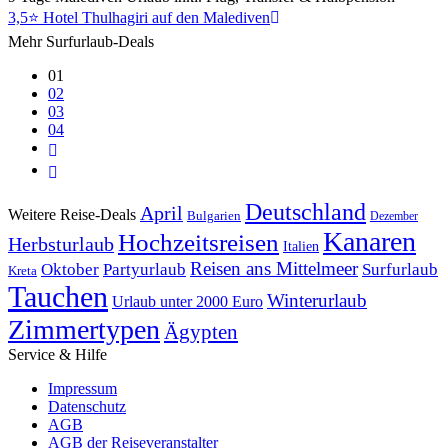
3,5⭐ Hotel Thulhagiri auf den Malediven
Mehr Surfurlaub-Deals
01
02
03
04
Deutschland
April
Weitere Reise-Deals
Bulgarien
Dezember
Kanaren
Hochzeitsreisen
Herbsturlaub
Italien
Reisen ans Mittelmeer
Oktober
Partyurlaub
Surfurlaub
Kreta
Tauchen
Winterurlaub
Urlaub unter 2000 Euro
Zimmertypen
Ägypten
Service & Hilfe
Impressum
Datenschutz
AGB
AGB der Reiseveranstalter