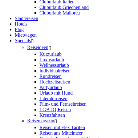
Cluburlaub Italien
Cluburlaub Griechenland
Cluburlaub Mallorca
Städtereisen
Hotels
Flug
Mietwagen
Specials
Reiseideen
Kurzurlaub
Luxusurlaub
Wellnessurlaub
Individualreisen
Rundreisen
Hochzeitsreisen
Partyurlaub
Urlaub mit Hund
Literaturreisen
Film- und Fernsehreisen
LGBTQ Reisen
Kreuzfahrten
Reisemagazin
Reisen mit Flex Tarifen
Reisen ans Mittelmeer