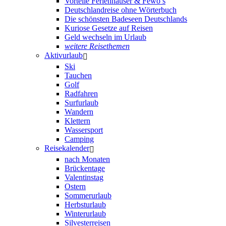
Vorteile Ferienhäuser & Fewo’s
Deutschlandreise ohne Wörterbuch
Die schönsten Badeseen Deutschlands
Kuriose Gesetze auf Reisen
Geld wechseln im Urlaub
weitere Reisethemen
Aktivurlaub
Ski
Tauchen
Golf
Radfahren
Surfurlaub
Wandern
Klettern
Wassersport
Camping
Reisekalender
nach Monaten
Brückentage
Valentinstag
Ostern
Sommerurlaub
Herbsturlaub
Winterurlaub
Silvesterreisen