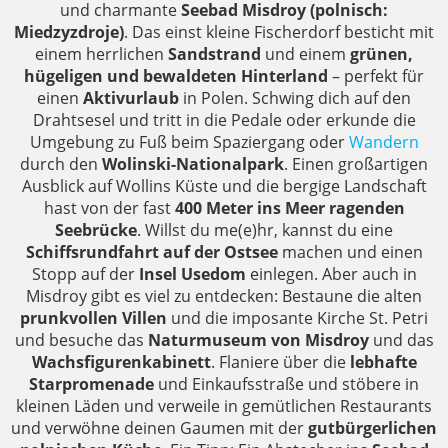
und charmante
Seebad Misdroy (polnisch:
Miedzyzdroje)
. Das einst kleine Fischerdorf besticht mit
einem herrlichen
Sandstrand
und einem
grünen,
hügeligen und bewaldeten Hinterland
– perfekt für
einen
Aktivurlaub
in Polen. Schwing dich auf den
Drahtsesel und tritt in die Pedale oder erkunde die
Umgebung zu Fuß beim Spaziergang oder
Wandern
durch den
Wolinski-Nationalpark
. Einen großartigen
Ausblick auf Wollins Küste und die bergige Landschaft
hast von der fast
400 Meter ins Meer ragenden
Seebrücke
. Willst du me(e)hr, kannst du eine
Schiffsrundfahrt auf der Ostsee
machen und einen
Stopp auf der
Insel Usedom
einlegen. Aber auch in
Misdroy gibt es viel zu entdecken: Bestaune die alten
prunkvollen Villen
und die imposante Kirche St. Petri
und besuche das
Naturmuseum von Misdroy
und das
Wachsfigurenkabinett
. Flaniere über die
lebhafte
Starpromenade
und Einkaufsstraße und stöbere in
kleinen Läden und verweile in gemütlichen Restaurants
und verwöhne deinen Gaumen mit der
gutbürgerlichen