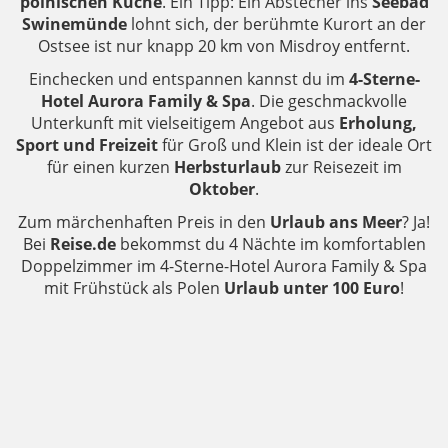
polnischen Küche
. Ein Tipp: Ein Abstecher ins
Seebad
Swinemünde
lohnt sich, der berühmte Kurort an der
Ostsee ist nur knapp 20 km von Misdroy entfernt.
Einchecken und entspannen kannst du im
4-Sterne-
Hotel Aurora Family & Spa
. Die geschmackvolle
Unterkunft mit vielseitigem Angebot aus
Erholung,
Sport und Freizeit
für Groß und Klein ist der ideale Ort
für einen kurzen
Herbsturlaub
zur Reisezeit im
Oktober
.
Zum märchenhaften Preis in den
Urlaub ans Meer
? Ja!
Bei
Reise.de
bekommst du 4 Nächte im komfortablen
Doppelzimmer im 4-Sterne-Hotel Aurora Family & Spa
mit Frühstück als Polen
Urlaub unter 100 Euro
!