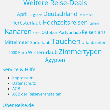
Weitere Reise-Deals
Deutschland
April
Bulgarien
Dezember
Hochzeitsreisen
Herbsturlaub
Italien
Kanaren
Reisen ans
Oktober
Partyurlaub
Kreta
Tauchen
Mittelmeer
Surfurlaub
Urlaub unter
Zimmertypen
Winterurlaub
2000 Euro
Ägypten
Service & Hilfe
Impressum
Datenschutz
AGB
AGB der Reiseveranstalter
Über Reise.de