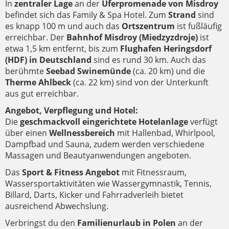
In
zentraler Lage
an der
Uferpromenade von Misdroy
befindet sich das Family & Spa Hotel. Zum
Strand
sind
es knapp 100 m und auch das
Ortszentrum
ist fußläufig
erreichbar. Der
Bahnhof Misdroy (Miedzyzdroje)
ist
etwa 1,5 km entfernt, bis zum
Flughafen Heringsdorf
(HDF) in Deutschland
sind es rund 30 km. Auch das
berühmte
Seebad Swinemünde
(ca. 20 km) und die
Therme Ahlbeck
(ca. 22 km) sind von der Unterkunft
aus gut erreichbar.
Angebot, Verpflegung und Hotel:
Die
geschmackvoll eingerichtete Hotelanlage
verfügt
über einen
Wellnessbereich
mit Hallenbad, Whirlpool,
Dampfbad und Sauna, zudem werden verschiedene
Massagen und Beautyanwendungen angeboten.
Das
Sport & Fitness Angebot
mit Fitnessraum,
Wassersportaktivitäten wie Wassergymnastik, Tennis,
Billard, Darts, Kicker und Fahrradverleih bietet
ausreichend Abwechslung.
Verbringst du den
Familienurlaub in Polen
an der