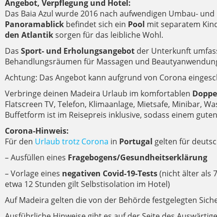
Angebot, Verpflegung und Hotel:
Das Baia Azul wurde 2016 nach aufwendigen Umbau- und R
Panoramablick
befindet sich ein
Pool
mit separatem Kind
den Atlantik
sorgen für das leibliche Wohl.
Das
Sport- und Erholungsangebot
der Unterkunft umfas
Behandlungsräumen für Massagen und Beautyanwendun
Achtung: Das Angebot kann aufgrund von Corona eingesch
Verbringe deinen Madeira Urlaub im komfortablen
Doppe
Flatscreen TV, Telefon, Klimaanlage, Mietsafe, Minibar, 
Buffetform ist im Reisepreis inklusive, sodass einem gute
Corona-Hinweis:
Für den
Urlaub trotz Corona
in
Portugal
gelten für deuts
– Ausfüllen eines
Fragebogens/Gesundheitserklärung
– Vorlage eines
negativen Covid-19-Tests
(nicht älter als
etwa 12 Stunden gilt Selbstisolation im Hotel)
Auf Madeira gelten die von der Behörde festgelegten Si
Ausführliche Hinweise gibt es auf der Seite des Auswärtig