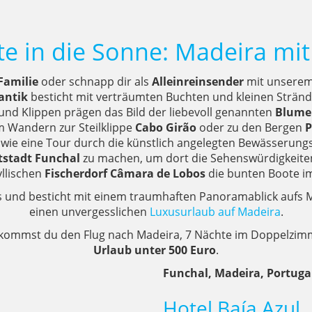
te in die Sonne: Madeira mit
Familie
oder schnapp dir als
Alleinreinsender
mit unserem
antik
besticht mit verträumten Buchten und kleinen Stränd
nd Klippen prägen das Bild der liebevoll genannten
Blume
m Wandern zur Steilklippe
Cabo Girão
oder zu den Bergen
P
wie eine Tour durch die künstlich angelegten Bewässerung
tstadt Funchal
zu machen, um dort die Sehenswürdigkeit
yllischen
Fischerdorf Câmara de Lobos
die bunten Boote i
s und besticht mit einem traumhaften Panoramablick aufs 
einen unvergesslichen
Luxusurlaub auf Madeira
.
 bekommst du den Flug nach Madeira, 7 Nächte im Doppelzimm
Urlaub unter 500 Euro
.
Funchal, Madeira, Portuga
Hotel Baía Azul