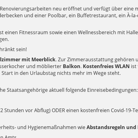
enovierungsarbeiten neu eröffnet und verfügt über eine 
erbecken und einer Poolbar, ein Buffetrestaurant, ein À-la
st einen Fitnessraum sowie einen Wellnessbereich mit Hal
gen.
ränkt sein!
lzimmer mit Meerblick
. Zur Zimmerausstattung gehören 
Wasserkocher und möblierter
Balkon
.
Kostenfreies WLAN
is
n Start in den Urlaubstag nichts mehr im Wege steht.
che Staatsangehörige aktuell folgende Einreisebedingungen:
 72 Stunden vor Abflug) ODER einen kostenfreien Covid-19-T
cherheits- und Hygienemaßnahmen wie
Abstandsregeln und 
en Amts.