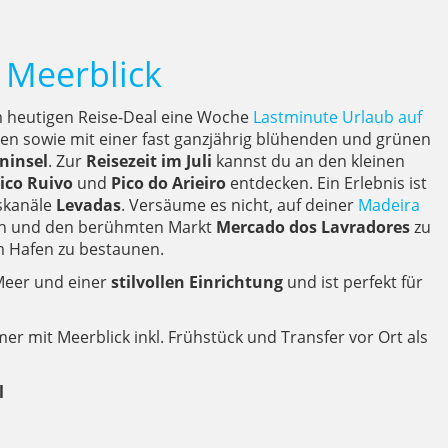
 Meerblick
 heutigen Reise-Deal eine Woche
Lastminute Urlaub auf
en sowie mit einer fast ganzjährig blühenden und grünen
ninsel
. Zur
Reisezeit im Juli
kannst du an den kleinen
ico Ruivo
und
Pico do Arieiro
entdecken. Ein Erlebnis ist
skanäle
Levadas
. Versäume es nicht, auf deiner
Madeira
en und den berühmten Markt
Mercado dos Lavradores
zu
m Hafen zu bestaunen.
Meer und einer
stilvollen Einrichtung
und ist perfekt für
er mit Meerblick inkl. Frühstück und Transfer vor Ort als
l