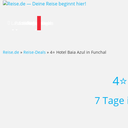
Lastminute
Pauschalreise
Städtereisen
Hotels
Flug
Mietwagen
Specials
News
Deals
Reise.de
»
Reise-Deals
» 4⭐ Hotel Baia Azul in Funchal
4⭐
7 Tage 