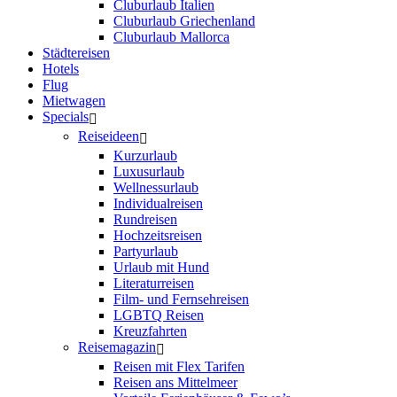
Cluburlaub Italien
Cluburlaub Griechenland
Cluburlaub Mallorca
Städtereisen
Hotels
Flug
Mietwagen
Specials
Reiseideen
Kurzurlaub
Luxusurlaub
Wellnessurlaub
Individualreisen
Rundreisen
Hochzeitsreisen
Partyurlaub
Urlaub mit Hund
Literaturreisen
Film- und Fernsehreisen
LGBTQ Reisen
Kreuzfahrten
Reisemagazin
Reisen mit Flex Tarifen
Reisen ans Mittelmeer