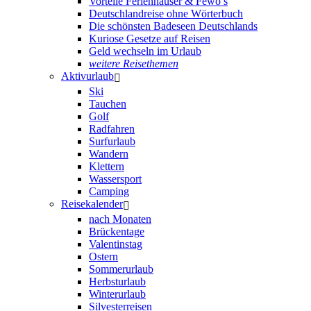
Vorteile Ferienhäuser & Fewo’s
Deutschlandreise ohne Wörterbuch
Die schönsten Badeseen Deutschlands
Kuriose Gesetze auf Reisen
Geld wechseln im Urlaub
weitere Reisethemen
Aktivurlaub
Ski
Tauchen
Golf
Radfahren
Surfurlaub
Wandern
Klettern
Wassersport
Camping
Reisekalender
nach Monaten
Brückentage
Valentinstag
Ostern
Sommerurlaub
Herbsturlaub
Winterurlaub
Silvesterreisen