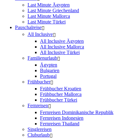
Last Minute Ägypten
Last Minute Griechenland
Last Minute Mallorca
Last Minute Türkei
Pauschalreise
All Inclusive
All Inclusive Ägypten
All Inclusive Mallorca
All Inclusive Türkei
Familienurlaub
Ägypten
Bulgarien
Portugal
Frühbucher
Frühbucher Kroatien
Frühbucher Mallorca
Frühbucher Türkei
Fernreisen
Fernreisen Dominikanische Republik
Fernreisen Indonesien
Fernreisen Thailand
Singlereisen
Cluburlaub