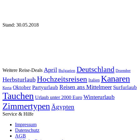
Stand: 30.05.2018
Deutschland
April
Weitere Reise-Deals
Bulgarien
Dezember
Kanaren
Hochzeitsreisen
Herbsturlaub
Italien
Reisen ans Mittelmeer
Oktober
Partyurlaub
Surfurlaub
Kreta
Tauchen
Winterurlaub
Urlaub unter 2000 Euro
Zimmertypen
Ägypten
Service & Hilfe
Impressum
Datenschutz
AGB