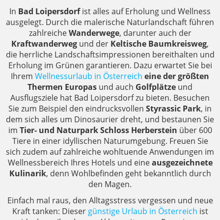
In
Bad Loipersdorf
ist alles auf Erholung und Wellness
ausgelegt. Durch die malerische Naturlandschaft führen
zahlreiche
Wanderwege
, darunter auch der
Kraftwanderweg
und der
Keltische Baumkreisweg
,
die herrliche Landschaftsimpressionen bereithalten und
Erholung im Grünen garantieren. Dazu erwartet Sie bei
Ihrem
Wellnessurlaub in Österreich
eine der größten
Thermen Europas
und auch
Golfplätze
und
Ausflugsziele hat Bad Loipersdorf zu bieten. Besuchen
Sie zum Beispiel den eindrucksvollen
Styrassic Park
, in
dem sich alles um Dinosaurier dreht, und bestaunen Sie
im
Tier- und Naturpark Schloss Herberstein
über 600
Tiere in einer idyllischen Naturumgebung. Freuen Sie
sich zudem auf zahlreiche wohltuende Anwendungen im
Wellnessbereich Ihres Hotels und eine
ausgezeichnete
Kulinarik
, denn Wohlbefinden geht bekanntlich durch
den Magen.
Einfach mal raus, den Alltagsstress vergessen und neue
Kraft tanken: Dieser
günstige Urlaub in Österreich
ist