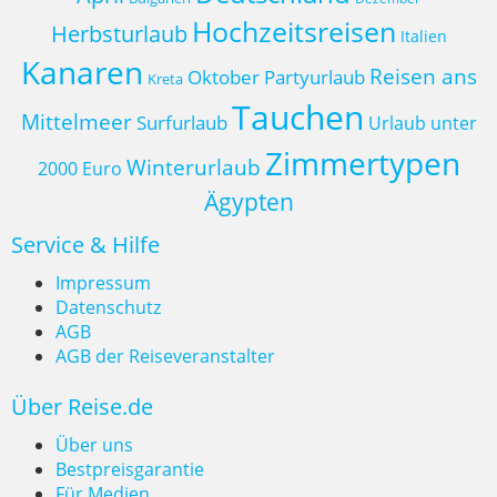
Hochzeitsreisen
Herbsturlaub
Italien
Kanaren
Reisen ans
Oktober
Partyurlaub
Kreta
Tauchen
Mittelmeer
Surfurlaub
Urlaub unter
Zimmertypen
Winterurlaub
2000 Euro
Ägypten
Service & Hilfe
Impressum
Datenschutz
AGB
AGB der Reiseveranstalter
Über Reise.de
Über uns
Bestpreisgarantie
Für Medien