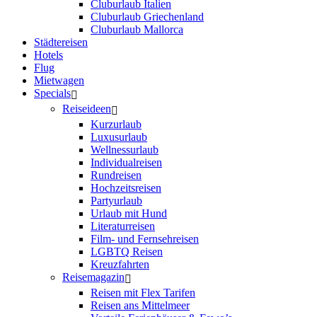
Cluburlaub Italien
Cluburlaub Griechenland
Cluburlaub Mallorca
Städtereisen
Hotels
Flug
Mietwagen
Specials
Reiseideen
Kurzurlaub
Luxusurlaub
Wellnessurlaub
Individualreisen
Rundreisen
Hochzeitsreisen
Partyurlaub
Urlaub mit Hund
Literaturreisen
Film- und Fernsehreisen
LGBTQ Reisen
Kreuzfahrten
Reisemagazin
Reisen mit Flex Tarifen
Reisen ans Mittelmeer