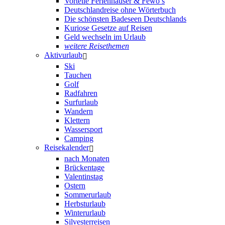
Vorteile Ferienhäuser & Fewo’s
Deutschlandreise ohne Wörterbuch
Die schönsten Badeseen Deutschlands
Kuriose Gesetze auf Reisen
Geld wechseln im Urlaub
weitere Reisethemen
Aktivurlaub
Ski
Tauchen
Golf
Radfahren
Surfurlaub
Wandern
Klettern
Wassersport
Camping
Reisekalender
nach Monaten
Brückentage
Valentinstag
Ostern
Sommerurlaub
Herbsturlaub
Winterurlaub
Silvesterreisen