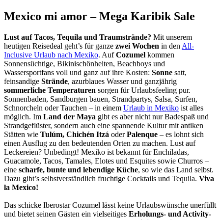
Mexico mi amor – Mega Karibik Sale
Lust auf Tacos, Tequila und Traumstrände?
Mit unserem
heutigen Reisedeal geht’s für ganze
zwei Wochen
in den
All-
Inclusive Urlaub nach Mexiko
. Auf
Cozumel
kommen
Sonnensüchtige, Bikinischönheiten, Beachboys und
Wassersportfans voll und ganz auf ihre Kosten:
Sonne
satt,
feinsandige
Strände
, azurblaues Wasser und ganzjährig
sommerliche Temperaturen
sorgen für Urlaubsfeeling pur.
Sonnenbaden, Sandburgen bauen, Strandpartys, Salsa, Surfen,
Schnorcheln oder Tauchen – in einem
Urlaub in Mexiko
ist alles
möglich. Im
Land der Maya
gibt es aber nicht nur Badespaß und
Strandgeflüster, sondern auch eine spannende Kultur mit antiken
Stätten wie
Tulúm, Chichén Itzá
oder
Palenque
– es lohnt sich
einen Ausflug zu den bedeutenden Orten zu machen. Lust auf
Leckereien? Unbedingt! Mexiko ist bekannt für Enchiladas,
Guacamole, Tacos, Tamales, Elotes und Esquites sowie Churros –
eine
scharfe, bunte und lebendige Küche
, so wie das Land selbst.
Dazu gibt’s selbstverständlich fruchtige Cocktails und Tequila.
Viva
la Mexico!
Das schicke Iberostar Cozumel lässt keine Urlaubswünsche unerfüllt
und bietet seinen Gästen ein vielseitiges
Erholungs- und Activity-