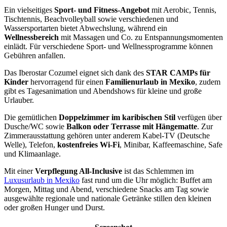
Ein vielseitiges
Sport- und Fitness-Angebot
mit Aerobic, Tennis,
Tischtennis, Beachvolleyball sowie verschiedenen und
Wassersportarten bietet Abwechslung, während ein
Wellnessbereich
mit Massagen und Co. zu Entspannungsmomenten
einlädt. Für verschiedene Sport- und Wellnessprogramme können
Gebühren anfallen.
Das Iberostar Cozumel eignet sich dank des
STAR CAMPs für
Kinder
hervorragend für einen
Familienurlaub in Mexiko
, zudem
gibt es Tagesanimation und Abendshows für kleine und große
Urlauber.
Die gemütlichen
Doppelzimmer im karibischen Stil
verfügen über
Dusche/WC sowie
Balkon oder Terrasse mit Hängematte
. Zur
Zimmerausstattung gehören unter anderem Kabel-TV (Deutsche
Welle), Telefon,
kostenfreies Wi-Fi
, Minibar, Kaffeemaschine, Safe
und Klimaanlage.
Mit einer
Verpflegung All-Inclusive
ist das Schlemmen im
Luxusurlaub in Mexiko
fast rund um die Uhr möglich: Buffet am
Morgen, Mittag und Abend, verschiedene Snacks am Tag sowie
ausgewählte regionale und nationale Getränke stillen den kleinen
oder großen Hunger und Durst.