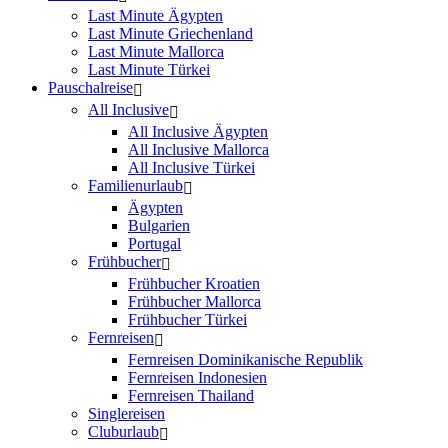
Last Minute Ägypten
Last Minute Griechenland
Last Minute Mallorca
Last Minute Türkei
Pauschalreise
All Inclusive
All Inclusive Ägypten
All Inclusive Mallorca
All Inclusive Türkei
Familienurlaub
Ägypten
Bulgarien
Portugal
Frühbucher
Frühbucher Kroatien
Frühbucher Mallorca
Frühbucher Türkei
Fernreisen
Fernreisen Dominikanische Republik
Fernreisen Indonesien
Fernreisen Thailand
Singlereisen
Cluburlaub