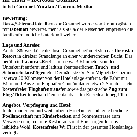
in Isla Cozumel, Yucatan / Cancun, Mexiko
Bewertung:
Das 4,5-Sterne-Hotel Iberostar Cozumel wurde von Urlaubsgästen
mit
fabelhaft
bewertet, mehr als 90 % der Reisenden empfehlen die
familienfreundliche Unterkunft weiter.
Lage und Anreise:
An der Südwestküste der Insel Cozumel befindet sich das
Iberostar
Resort
in direkter Strandlange an einer wunderschönen Bucht. Das
berühmte
Palancar-Reef
ist nur etwa 3 Kilometer von der
Unterkunft entfernt und lädt zu abenteuerlichen
Tauch- und
Schnorchelausflügen
ein. Der nächste Ort San Miguel de Cozumel
ist etwa 20 Kilometer von der Hotelanlage entfernt, die Fahrt mit
Fähre und Bus zum Flughafen Cancún dauert etwa 2 Stunden – ein
kostenfreier Flughafentransfer
sowie das praktische
Zug-zum-
Flug-Ticket
innerhalb Deutschlands ist im Reisedeal inbegriffen.
Angebot, Verpflegung und Hotel:
In der modernen und weitläufigen Hotelanlage lädt eine herrliche
Poollandschaft mit Kinderbecken
und Sonnenterrasse zum
Verweilen ein, mehrere Restaurants und Bars sorgen für das
leibliche Wohl.
Kostenfreies Wi-Fi
ist in der gesamten Hotelanlage
verfügbar.