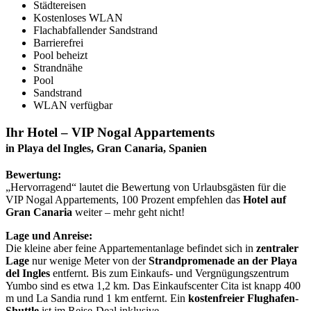
Städtereisen
Kostenloses WLAN
Flachabfallender Sandstrand
Barrierefrei
Pool beheizt
Strandnähe
Pool
Sandstrand
WLAN verfügbar
Ihr Hotel – VIP Nogal Appartements
in Playa del Ingles, Gran Canaria, Spanien
Bewertung:
„Hervorragend“ lautet die Bewertung von Urlaubsgästen für die
VIP Nogal Appartements, 100 Prozent empfehlen das
Hotel auf
Gran Canaria
weiter – mehr geht nicht!
Lage und Anreise:
Die kleine aber feine Appartementanlage befindet sich in
zentraler
Lage
nur wenige Meter von der
Strandpromenade an der Playa
del Ingles
entfernt. Bis zum Einkaufs- und Vergnügungszentrum
Yumbo sind es etwa 1,2 km. Das Einkaufscenter Cita ist knapp 400
m und La Sandia rund 1 km entfernt. Ein
kostenfreier Flughafen-
Shuttle
ist im Reise-Deal inklusive.