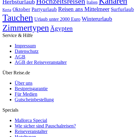
Kanaren
Hochzeitsreisen
Herbsturlaub
Italien
Reisen ans Mittelmeer
Oktober
Partyurlaub
Surfurlaub
Kreta
Tauchen
Winterurlaub
Urlaub unter 2000 Euro
Zimmertypen
Ägypten
Service & Hilfe
Impressum
Datenschutz
AGB
AGB der Reiseveranstalter
Über Reise.de
Über uns
Bestpreisgarantie
Für Medien
Gutscheinbestellung
Specials
Mallorca Special
Wie sicher sind Pauschalreisen?
Reiseveranstalter
Hoteltypen