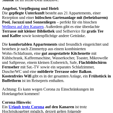
Angebot, Verpflegung und Hotel:
Die
gepflegte Unterkunft
besteht aus 21 Appartements, einer
Rezeption und einer
hübschen Gartenanlage mit (beheizbarem)
Pool, Jacuzzi und Sonnenliegen
– perfekt für ein bisschen
Wellness auf den Kanaren
. Außerdem gibt es eine überdachte
Terrasse mit kleiner Bibliothek
und Selfservice für
gratis Tee
und Kaffee
sowie kostenpflichtige andere Getränke.
Die
komfortablen Appartements
sind freundlich eingerichtet und
bestehen je nach Zimmertyp aus einem kombinierten
Wohn-/Schlafraum, eine
gut ausgestattete Kitchenette
mit
Kühlschrank, Kaffeemaschine, Wasserkocher, Toaster, Mikrowelle
und Saftpresse, einem kleinen Essbereich, Safe,
Flachbildschirm
Fernseher
mit Sat.-TV sowie ein separates Schlafzimmer,
Dusche/WC und eine
möblierte Terrasse oder Balkon
.
Kostenfreies Wifi
gibt es in der gesamten Anlage, ein
Frühstück in
Buffetform
ist im Reisepreis enthalten.
Achtung: Es kann wegen Corona zu Einschränkungen im
Hotelangebot kommen!
Corona-Hinweis:
Ein
Urlaub trotz Corona
auf den Kanaren
ist trotz
Hochrisikogebiet möglich, derzeit gelten folgende