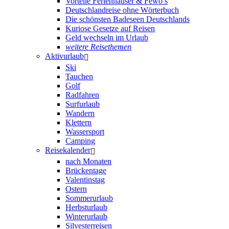
Vorteile Ferienhäuser & Fewo’s
Deutschlandreise ohne Wörterbuch
Die schönsten Badeseen Deutschlands
Kuriose Gesetze auf Reisen
Geld wechseln im Urlaub
weitere Reisethemen
Aktivurlaub
Ski
Tauchen
Golf
Radfahren
Surfurlaub
Wandern
Klettern
Wassersport
Camping
Reisekalender
nach Monaten
Brückentage
Valentinstag
Ostern
Sommerurlaub
Herbsturlaub
Winterurlaub
Silvesterreisen