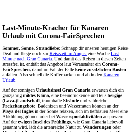
Last-Minute-Kracher für Kanaren
Urlaub mit Corona-FairSprechen
Sommer, Sonne, Strandliebe
: Schnapp dir unseren heutigen Reise-
Deal und fliege noch zur
Reisezeit im August
eine Woche
Last
Minute nach Gran Canaria
. Und damit das Reisen in diesen Zeiten
stressfrei ist, enthält das Angebot laut Veranstalter ein
Corona-
FairSprechen
, damit im Fall der Fälle
keine zusätzlichen Kosten
anfallen. Also schnell die Kofferpacken und ab in den
Kanaren
Urlaub
.
Auf der sonnigen
Urlaubsinsel Gran Canaria
erwarten dich ein
ganzjährig
mildes Klima
, eine beeindruckende und teils
bergige
(Lava-)Landschaft
, traumhafte
Strände
und zahlreiche
Freizeitangebote
. Badenixen und Wasserratten können an der
Playa del Ingles
in der Sonne relaxen, sich im tiefblauen Meer eine
Abkühlung gönnen oder bei
Wassersportaktivitäten
auspowern.
Auf der
ewigen Insel des Frühlings
, wie Gran Canaria liebevoll
genannt wird, lädt die artenreiche Natur zu
Wanderungen
oder