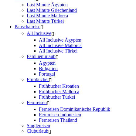
Last Minute Ägypten
Last Minute Griechenland
Last Minute Mallorca
Last Minute Türkei
Pauschalreise
All Inclusive
All Inclusive Ägypten
All Inclusive Mallorca
All Inclusive Türkei
Familienurlaub
Ägypten
Bulgarien
Portugal
Frühbucher
Frühbucher Kroatien
Frühbucher Mallorca
Frühbucher Türkei
Fernreisen
Fernreisen Dominikanische Republik
Fernreisen Indonesien
Fernreisen Thailand
Singlereisen
Cluburlaub