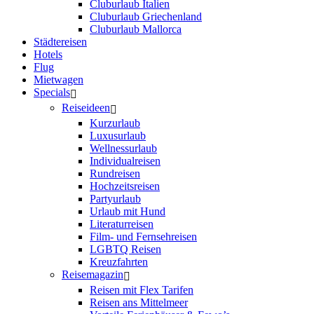
Cluburlaub Italien
Cluburlaub Griechenland
Cluburlaub Mallorca
Städtereisen
Hotels
Flug
Mietwagen
Specials
Reiseideen
Kurzurlaub
Luxusurlaub
Wellnessurlaub
Individualreisen
Rundreisen
Hochzeitsreisen
Partyurlaub
Urlaub mit Hund
Literaturreisen
Film- und Fernsehreisen
LGBTQ Reisen
Kreuzfahrten
Reisemagazin
Reisen mit Flex Tarifen
Reisen ans Mittelmeer