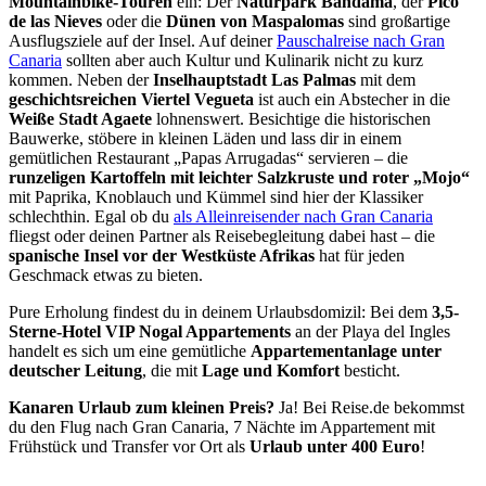
Mountainbike-Touren
ein: Der
Naturpark Bandama
, der
Pico
de las Nieves
oder die
Dünen von Maspalomas
sind großartige
Ausflugsziele auf der Insel. Auf deiner
Pauschalreise nach Gran
Canaria
sollten aber auch Kultur und Kulinarik nicht zu kurz
kommen. Neben der
Inselhauptstadt Las Palmas
mit dem
geschichtsreichen Viertel Vegueta
ist auch ein Abstecher in die
Weiße Stadt Agaete
lohnenswert. Besichtige die historischen
Bauwerke, stöbere in kleinen Läden und lass dir in einem
gemütlichen Restaurant „Papas Arrugadas“ servieren – die
runzeligen Kartoffeln mit leichter Salzkruste und roter „Mojo“
mit Paprika, Knoblauch und Kümmel sind hier der Klassiker
schlechthin. Egal ob du
als Alleinreisender nach Gran Canaria
fliegst oder deinen Partner als Reisebegleitung dabei hast – die
spanische Insel vor der Westküste Afrikas
hat für jeden
Geschmack etwas zu bieten.
Pure Erholung findest du in deinem Urlaubsdomizil: Bei dem
3,5-
Sterne-Hotel VIP Nogal Appartements
an der Playa del Ingles
handelt es sich um eine gemütliche
Appartementanlage unter
deutscher Leitung
, die mit
Lage und Komfort
besticht.
Kanaren Urlaub zum kleinen Preis?
Ja! Bei Reise.de bekommst
du den Flug nach Gran Canaria, 7 Nächte im Appartement mit
Frühstück und Transfer vor Ort als
Urlaub unter 400 Euro
!