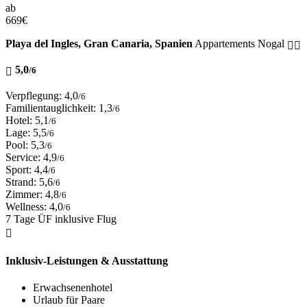
ab
669
€
Playa del Ingles, Gran Canaria, Spanien
Appartements Nogal
5,0
/6
Verpflegung: 4,0
/6
Familientauglichkeit: 1,3
/6
Hotel: 5,1
/6
Lage: 5,5
/6
Pool: 5,3
/6
Service: 4,9
/6
Sport: 4,4
/6
Strand: 5,6
/6
Zimmer: 4,8
/6
Wellness: 4,0
/6
7 Tage ÜF inklusive Flug
Inklusiv-Leistungen & Ausstattung
Erwachsenenhotel
Urlaub für Paare