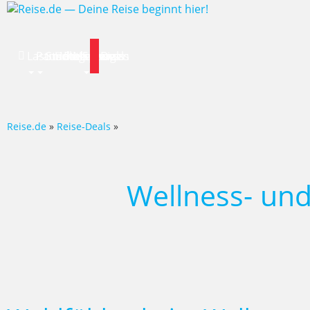
Lastminute
Pauschalreise
Städtereisen
Hotels
Flug
Mietwagen
Specials
News
Deals
Reise.de
»
Reise-Deals
»
Wellness- un